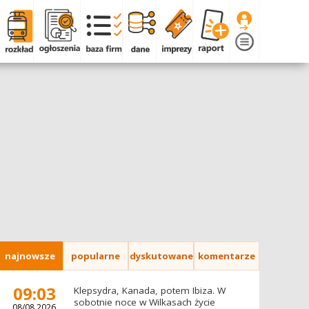
najnowsze
popularne
dyskutowane
komentarze
09:03
Klepsydra, Kanada, potem Ibiza. W
sobotnie noce w Wilkasach życie
08/08.2026