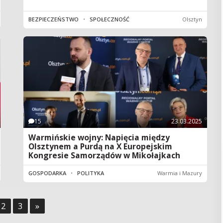
BEZPIECZEŃSTWO
•
SPOŁECZNOŚĆ
Olsztyn
15
23.03.2025
Warmińskie wojny: Napięcia między
Olsztynem a Purdą na X Europejskim
Kongresie Samorządów w Mikołajkach
GOSPODARKA
•
POLITYKA
Warmia i Mazury
2
3
»