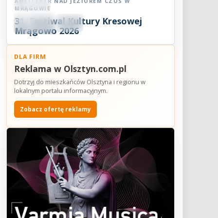
AMFITEATR NAD JEZIOREM CZOS W
Festiwal
MRĄGOWIE
08
31. Festiwal Kultury Kresowej
SIE
18:30
2026
Mrągowo 2026
DLA FIRM
Reklama w Olsztyn.com.pl
Dotrzyj do mieszkańców Olsztyna i regionu w
lokalnym portalu informacyjnym.
Zobacz ofertę reklamy