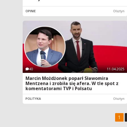
OPINIE
Olsztyn
40
11.04.2025
Marcin Możdżonek poparł Sławomira
Mentzena i zrobiła się afera. W tle spot z
komentatorami TVP i Polsatu
POLITYKA
Olsztyn
1