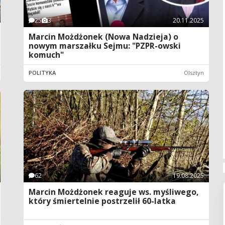
25
3
20.11.2025
Marcin Możdżonek (Nowa Nadzieja) o
nowym marszałku Sejmu: "PZPR-owski
komuch"
POLITYKA
Olsztyn
62
19.08.2025
Marcin Możdżonek reaguje ws. myśliwego,
który śmiertelnie postrzelił 60-latka