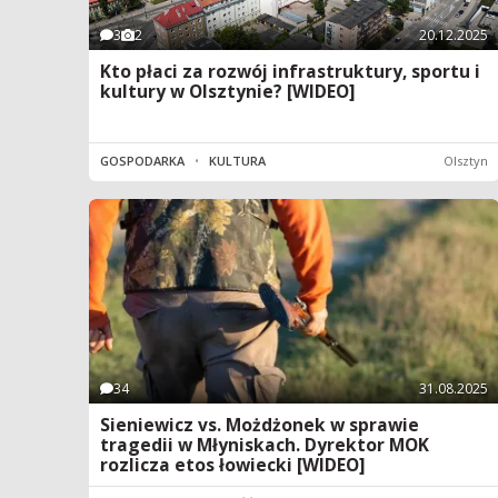
3
2
20.12.2025
Kto płaci za rozwój infrastruktury, sportu i
kultury w Olsztynie? [WIDEO]
GOSPODARKA
•
KULTURA
Olsztyn
34
31.08.2025
Sieniewicz vs. Możdżonek w sprawie
tragedii w Młyniskach. Dyrektor MOK
rozlicza etos łowiecki [WIDEO]