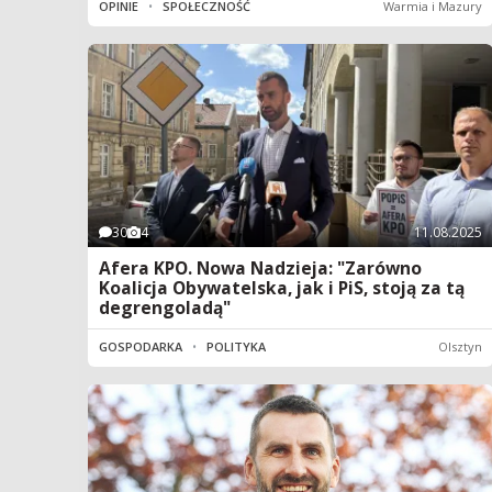
OPINIE
•
SPOŁECZNOŚĆ
Warmia i Mazury
30
4
11.08.2025
Afera KPO. Nowa Nadzieja: "Zarówno
Koalicja Obywatelska, jak i PiS, stoją za tą
degrengoladą"
GOSPODARKA
•
POLITYKA
Olsztyn