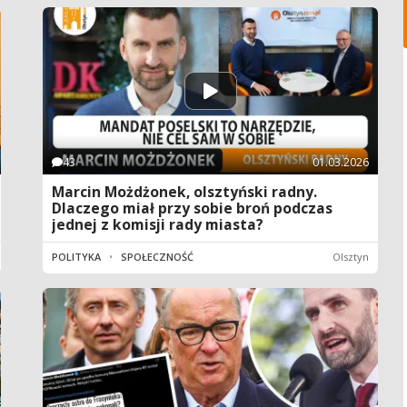
43
01.03.2026
Marcin Możdżonek, olsztyński radny.
Dlaczego miał przy sobie broń podczas
jednej z komisji rady miasta?
POLITYKA
•
SPOŁECZNOŚĆ
Olsztyn