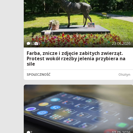
52
9
23.06.2026
Farba, znicze i zdjęcie zabitych zwierząt.
Protest wokół rzeźby jelenia przybiera na
sile
SPOŁECZNOŚĆ
Olsztyn
7
17.05.2026