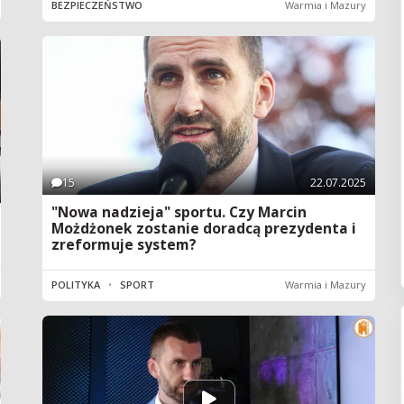
BEZPIECZEŃSTWO
Warmia i Mazury
15
22.07.2025
"Nowa nadzieja" sportu. Czy Marcin
Możdżonek zostanie doradcą prezydenta i
zreformuje system?
POLITYKA
•
SPORT
Warmia i Mazury