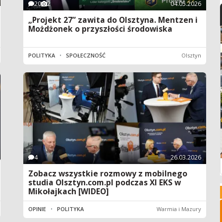
20
2
04.05.2026
„Projekt 27” zawita do Olsztyna. Mentzen i
Możdżonek o przyszłości środowiska
POLITYKA
•
SPOŁECZNOŚĆ
Olsztyn
4
26.03.2026
Zobacz wszystkie rozmowy z mobilnego
studia Olsztyn.com.pl podczas XI EKS w
Mikołajkach [WIDEO]
OPINIE
•
POLITYKA
Warmia i Mazury