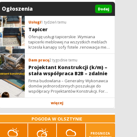
Ogłoszenia
Dodaj
Usługi
1 tydzień temu
Tapicer
Oferuję usługi tapicerskie .Wymiana
tapicerki meblowej na wszystkich meblach
krzesła kanapy sofy fotele .renowacja mebli
vintage,PRL. glamur
Dam pracę
2 tygodnie temu
Projektant Konstrukcji (k/m) –
stała współpraca B2B – zdalnie
Firma budowlana – Generalny Wykonawca
domów jednorodzinnych poszukuje do
współpracy Projektantów Konstrukcji. Forma
współpracy: B2B / podwykonawstwo –
zdalnie. Wynagrodzenie: ✔ Stawki...
więcej
POGODA W OLSZTYNIE
PROGNOZA