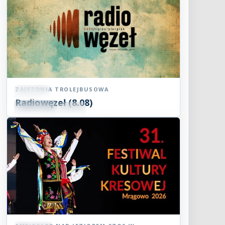
ZAJEZDNIA TROLEJBUSOWA
Koncert
Radiowęzeł (8.08)
08
SIE
15:00
2026