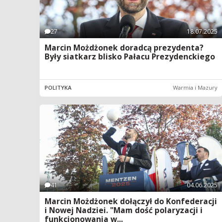
27
18.07.2025
Marcin Możdżonek doradcą prezydenta?
Były siatkarz blisko Pałacu Prezydenckiego
POLITYKA
Warmia i Mazury
41
04.06.2025
Marcin Możdżonek dołączył do Konfederacji
i Nowej Nadziei. "Mam dość polaryzacji i
funkcjonowania w...