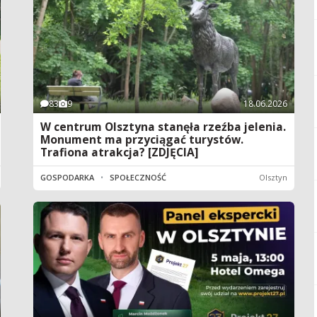
83
9
18.06.2026
W centrum Olsztyna stanęła rzeźba jelenia.
Monument ma przyciągać turystów.
Trafiona atrakcja? [ZDJĘCIA]
GOSPODARKA
•
SPOŁECZNOŚĆ
Olsztyn