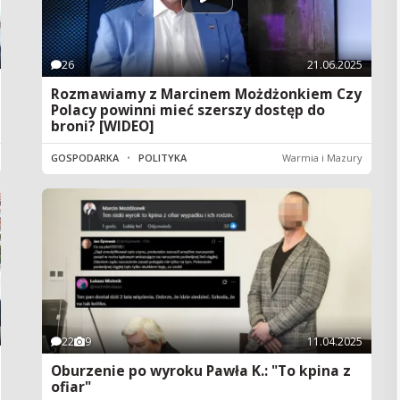
26
21.06.2025
Rozmawiamy z Marcinem Możdżonkiem Czy
Polacy powinni mieć szerszy dostęp do
broni? [WIDEO]
GOSPODARKA
•
POLITYKA
Warmia i Mazury
22
9
11.04.2025
Oburzenie po wyroku Pawła K.: "To kpina z
ofiar"