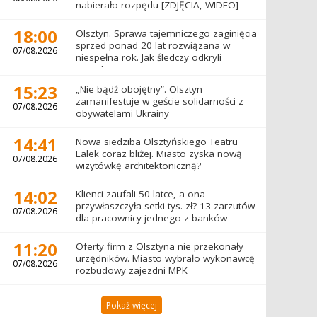
nabierało rozpędu [ZDJĘCIA, WIDEO]
18:00
Olsztyn. Sprawa tajemniczego zaginięcia
sprzed ponad 20 lat rozwiązana w
07/08.2026
niespełna rok. Jak śledczy odkryli
prawdę?
15:23
„Nie bądź obojętny”. Olsztyn
zamanifestuje w geście solidarności z
07/08.2026
obywatelami Ukrainy
14:41
Nowa siedziba Olsztyńskiego Teatru
Lalek coraz bliżej. Miasto zyska nową
07/08.2026
wizytówkę architektoniczną?
14:02
Klienci zaufali 50-latce, a ona
przywłaszczyła setki tys. zł? 13 zarzutów
07/08.2026
dla pracownicy jednego z banków
11:20
Oferty firm z Olsztyna nie przekonały
urzędników. Miasto wybrało wykonawcę
07/08.2026
rozbudowy zajezdni MPK
Pokaż więcej