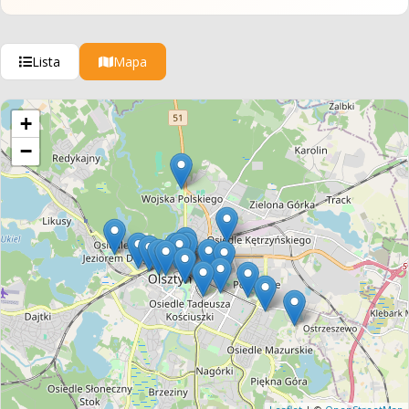
Lista
Mapa
+
−