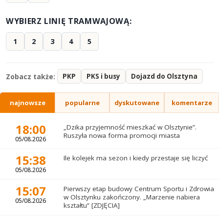
WYBIERZ LINIĘ TRAMWAJOWĄ:
1
2
3
4
5
Zobacz także:
PKP
PKS i busy
Dojazd do Olsztyna
najnowsze
popularne
dyskutowane
komentarze
18:00
„Dzika przyjemność mieszkać w Olsztynie”.
Ruszyła nowa forma promocji miasta
05/08.2026
15:38
Ile kolejek ma sezon i kiedy przestaje się liczyć
05/08.2026
15:07
Pierwszy etap budowy Centrum Sportu i Zdrowia
w Olsztynku zakończony. „Marzenie nabiera
05/08.2026
kształtu” [ZDJĘCIA]