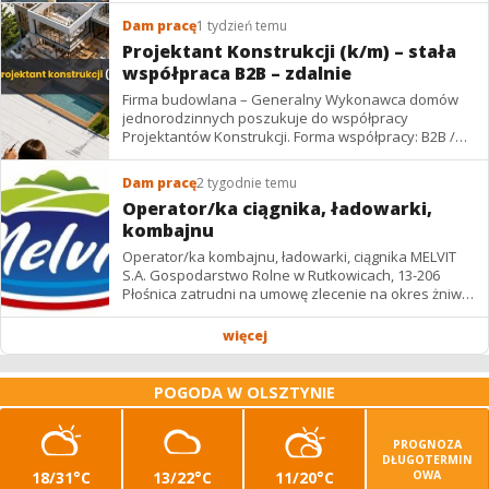
Dam pracę
1 tydzień temu
Projektant Konstrukcji (k/m) – stała
współpraca B2B – zdalnie
Firma budowlana – Generalny Wykonawca domów
jednorodzinnych poszukuje do współpracy
Projektantów Konstrukcji. Forma współpracy: B2B /
podwykonawstwo – zdalnie. Wynagrodzenie: ✔
Stawki...
Dam pracę
2 tygodnie temu
Operator/ka ciągnika, ładowarki,
kombajnu
Operator/ka kombajnu, ładowarki, ciągnika MELVIT
S.A. Gospodarstwo Rolne w Rutkowicach, 13-206
Płośnica zatrudni na umowę zlecenie na okres żniw: -
operatora/kę kombajnu z uprawnieniami -...
więcej
POGODA W OLSZTYNIE
PROGNOZA
DŁUGOTERMIN
18/31°C
13/22°C
11/20°C
OWA