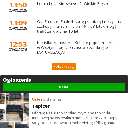
13:50
Letnia Loża Kinowa vol.2: Wielkie Piękno
05/08.2026
13:09
Os. Zatorze. Znaleźli kartę płatniczą i ruszyli na
„zakupy marzeń”. Teraz 46- i 58-latek mogą
05/08.2026
trafić za kraty na 10 lat
12:53
Nie tylko Aquasfera. Kolejne popularne miejsce
w Olsztynie będzie czasowo zamknięte
05/08.2026
[AKTUALIZACJA]
Pokaż więcej
Ogłoszenia
Dodaj
Usługi
7 dni temu
Tapicer
Oferuję usługi tapicerskie .Wymiana tapicerki
meblowej na wszystkich meblach krzesła kanapy
sofy fotele .renowacja mebli vintage,PRL. glamur