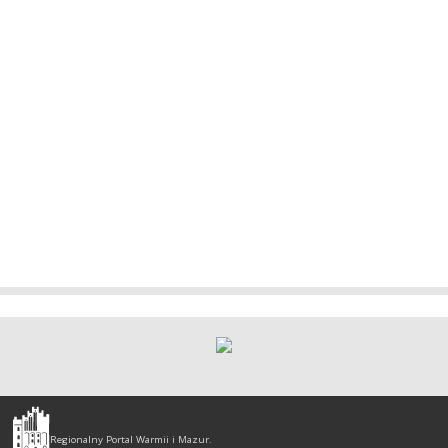
Olsztyn
-
Regionalny Portal Warmii i Mazur.