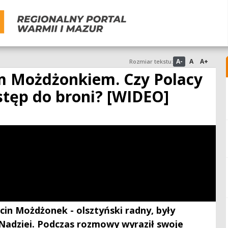
A-
A
A+
Rozmiar tekstu:
 Możdżonkiem. Czy Polacy
stęp do broni? [WIDEO]
cin Możdżonek - olsztyński radny, były
j Nadziei. Podczas rozmowy wyraził swoje