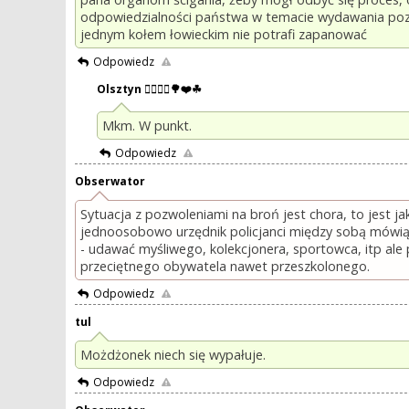
odpowiedzialności państwa w temacie wydawania pozwo
jednym kołem łowieckim nie potrafi zapanować
Odpowiedz
Olsztyn 🚣‍♂️🚣‍♀️🌳❤️☘
Mkm. W punkt.
Odpowiedz
Obserwator
Sytuacja z pozwoleniami na broń jest chora, to jest j
jednoosobowo urzędnik policjanci między sobą mówią
- udawać myśliwego, kolekcjonera, sportowca, itp ale
przeciętnego obywatela nawet przeszkolonego.
Odpowiedz
tul
Możdżonek niech się wypałuje.
Odpowiedz