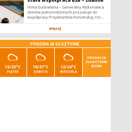
stała współpraca B2B – zdalnie
Firma budowlana – Generalny Wykonawca
domów jednorodzinnych poszukuje do
współpracy Projektantów Konstrukcji. Forma
współpracy: B2B / podwykonawstwo –
zdalnie. Wynagrodzenie: ✔ Stawki...
więcej
POGODA W OLSZTYNIE
PROGNOZA
DŁUGOTERMI
13/23°C
10/21°C
12/24°C
NOWA
PIĄTEK
SOBOTA
NIEDZIELA