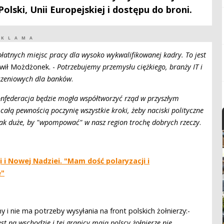
lski, Unii Europejskiej i dostępu do broni.
EKLAMA
łatnych miejsc pracy dla wysoko wykwalifikowanej kadry. To jest
wił Możdżonek. -
Potrzebujemy przemysłu ciężkiego, branży IT i
iczeniowych dla banków
.
Konfederacja będzie mogła współtworzyć rząd w przyszłym
 całą pewnością poczynię wszystkie kroki, żeby naciski polityczne
tak duże, by "wpompować" w nasz region trochę dobrych rzeczy
.
i Nowej Nadziei. "Mam dość polaryzacji i
e"
 i nie ma potrzeby wysyłania na front polskich żołnierzy:-
t na wschodzie i tej granicy mają polscy żołnierze nie