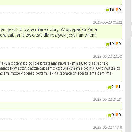
16
0
2025-06-23 06:22
ym jest lub był w miarę dobry. W przypadku Pana
ora zabijania zwierząt dla rozrywki jest Pan dnem.
19
0
2025-06-22 22:53
niaki, a potem położycie przed nim kawałek mięsa, to pies jednak
awałeczek władzy, będzie tak samo człowiek sięgnie po nią. Odbywa się to
dlęciem, może dopiero potem, jak na kromce chleba ze smalcem, ma
7
1
2025-06-22 21:21
9
0
2025-06-22 11:19