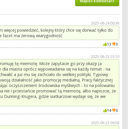
Napisz komentarz
2025-06-24 00:36
im więcej powiedzieć, kolejny który chce się dorwać tylko do
mnie facet ma zerową wiarygodność
13
3
2025-06-23 23:10
omuję tę miernotę. Może zapytacie go przy okazji (a
ie dla miasta oprócz wypowiadania się na każdy temat - na
hwalić a już mu się zachciało do wielkiej polityki. Typowy
 swoją działalność jako promocję medialną. Pracy faktycznej
ę zając oczyszczeniem środowiska myśliwych - to na polowaniu
em na nie i przestańcie promować tą miernotę, albo napiszcie, że
u Dunning-Krugera, gdzie siatkarzowi wydaje się, że we
14
0
2025-06-23 09:58