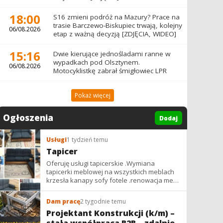
18:00
S16 zmieni podróż na Mazury? Prace na
trasie Barczewo-Biskupiec trwają, kolejny
06/08.2026
etap z ważną decyzją [ZDJĘCIA, WIDEO]
15:16
Dwie kierujące jednośladami ranne w
wypadkach pod Olsztynem.
06/08.2026
Motocyklistkę zabrał śmigłowiec LPR
Pokaż więcej
Ogłoszenia
Dodaj
Usługi
1 tydzień temu
Tapicer
Oferuję usługi tapicerskie .Wymiana
tapicerki meblowej na wszystkich meblach
krzesła kanapy sofy fotele .renowacja mebli
vintage,PRL. glamur
Dam pracę
2 tygodnie temu
Projektant Konstrukcji (k/m) –