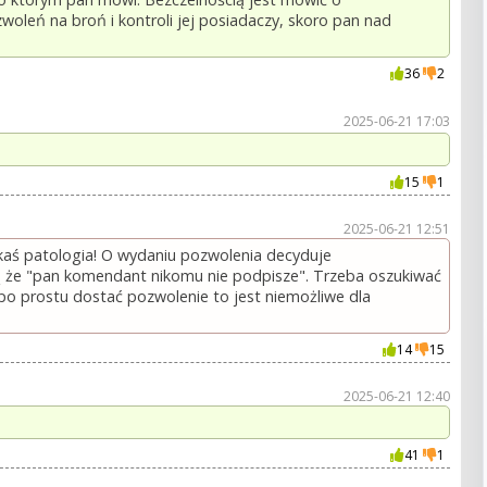
leń na broń i kontroli jej posiadaczy, skoro pan nad
36
2
2025-06-21 17:03
15
1
2025-06-21 12:51
akaś patologia! O wydaniu pozwolenia decyduje
 że "pan komendant nikomu nie podpisze". Trzeba oszukiwać
 po prostu dostać pozwolenie to jest niemożliwe dla
14
15
2025-06-21 12:40
41
1