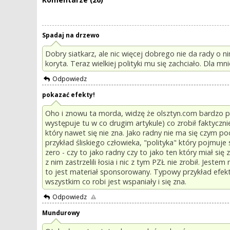
Spadaj na drzewo
Dobry siatkarz, ale nic więcej dobrego nie da rady o n
koryta. Teraz wielkiej polityki mu się zachciało. Dla 
Odpowiedz
pokazać efekty!
Oho i znowu ta morda, widzę że olsztyn.com bardzo pr
występuje tu w co drugim artykule) co zrobił faktyczn
który nawet się nie zna. Jako radny nie ma się czym poc
przykład śliskiego człowieka, "polityka" który pojmuje
zero - czy to jako radny czy to jako ten który miał si
z nim zastrzelili łosia i nic z tym PZŁ nie zrobił. Jest
to jest materiał sponsorowany. Typowy przykład efekt
wszystkim co robi jest wspaniały i się zna.
Odpowiedz
Mundurowy