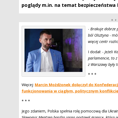
poglądy m.in. na temat bezpieczeństwa Po
R
-
Brakuje dobrze p
ból Olsztyna
- mó
więcej centr rozl
I dodał: -
Jeżeli 
parlamencie, to z
z Warszawy były 
* * *
Więcej:
Marcin Możdżonek dołączył do Konfederacji 
funkcjonowania w ciągłym, politycznym konflikci
* * *
Jego zdaniem, Polska spełnia rolę pomocową dla Ukrainy
Sławomir Mentzen bardzo jasno postawił granicę, która jes