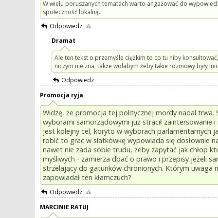
W wielu poruszanych tematach warto angażować do wypowiedzi ws
społeczność lokalną.
Odpowiedz
Dramat
Ale ten tekst o przemyśle ciężkim to co tu niby konsultować
niczym nie zna, także wolabym żeby takie rozmowy były inic
Odpowiedz
Promocja ryja
Widzę, że promocja tej politycznej mordy nadal trwa. 
wyborami samorządowymi już stracił zaintersowanie i
jest kolejny cel, koryto w wyborach parlamentarnych j
robić to grać w siatkówkę wypowiada się dosłownie na
nawet nie zada sobie trudu, żeby zapytać jak chłop kt
myśliwych - zamierza dbać o prawo i przepisy jeżeli sa
strzelający do gatunków chronionych. Którym uwaga nic
zapowiadał ten kłamczuch?
Odpowiedz
MARCINIE RATUJ