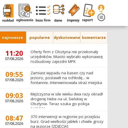
najnowsze
popularne
dyskutowane
komentarze
11:20
Oferty firm z Olsztyna nie przekonały
urzędników. Miasto wybrało wykonawcę
07/08.2026
rozbudowy zajezdni MPK
09:55
Zamiast wypadu na basen czy nad
jezioro, postawili na ochłodę... w
07/08.2026
fontannie. Interweniowała straż miejska
09:03
Mężczyzna w sile wieku dwa razy okradł
drogerię Hebe na ul. Sielskiej w
07/08.2026
Olsztynie. Teraz szuka go policja
[WIDEO]
08:47
370 interwencji w regionie po przejściu
burz. Grad wielkości jabłek i chwile grozy
07/08.2026
na jeziorze [ZDJĘCIA]