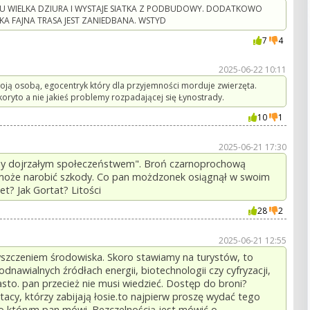
U WIELKA DZIURA I WYSTAJE SIATKA Z PODBUDOWY. DODATKOWO
A FAJNA TRASA JEST ZANIEDBANA. WSTYD
7
4
2025-06-22 10:11
woją osobą, egocentryk który dla przyjemności morduje zwierzęta.
koryto a nie jakieś problemy rozpadającej się Łynostrady.
10
1
2025-06-21 17:30
śmy dojrzałym społeczeństwem". Broń czarnoprochową
 może narobić szkody. Co pan możdzonek osiągnął w swoim
t? Jak Gortat? Litości
28
2
2025-06-21 12:55
zyszczeniem środowiska. Skoro stawiamy na turystów, to
dnawialnych źródłach energii, biotechnologii czy cyfryzacji,
asto. pan przecież nie musi wiedzieć. Dostęp do broni?
acy, którzy zabijają łosie.to najpierw proszę wydać tego
o którym pan mówi. Bezczelnością jest mówić o