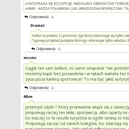
ŁYNOSTRADA SIĘ ROZSYPUJE. NIEDALEKO OBROŃCÓW TOBRUK
ŁAWKI - KAŻDA POŁAMANA LUB UKRADZIONA/WYKRĘCONA. TAK
Odpowiedz
Dramat
Haha na pewno Ci pomoże, typ ktory interesuje się tylko s
Typowy przykład polityka którego interesuje tylko władza i 
Odpowiedz
mccmc
Ciągle ten sam bełkot, to samo smęcenie "nie jeste
możemy kupić bez pozwolenia i w rękach wariata też
życiu poza karierą sportowca? To ma być jakiś autoryte
Odpowiedz
Mkm
przemysł ciężki ? Który przeważnie wiąże się z zaniec
proponuję raczej ten lekki, spożywczy, albo oparty na o
bo inaczej to te resztki turystów w ogóle ominą to mi
Proponuję zacząć od swoich kolegów, bo zdarzają się t
pana organom ścigania, żeby mógł odbyć się proces, 