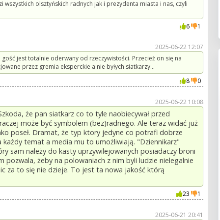
zystkich olsztyńskich radnych jak i prezydenta miasta i nas, czyli
6
1
2025-06-22 12:07
, gość jest totalnie oderwany od rzeczywistości. Przecież on się na
jowane przez gremia eksperckie a nie byłych siatkarzy...
8
0
2025-06-22 10:08
Szkoda, że pan siatkarz co to tyle naobiecywał przed
 raczej może być symbolem (bez)radnego. Ale teraz widać już
ako poseł. Dramat, że typ ktory jedyne co potrafi dobrze
 każdy temat a media mu to umożliwiają. "Dziennikarz"
óry sam należy do kasty uprzywilejowanych posiadaczy broni -
m pozwala, żeby na polowaniach z nim byli ludzie nielegalnie
 za to się nie dzieje. To jest ta nowa jakość którą
23
1
2025-06-21 20:41