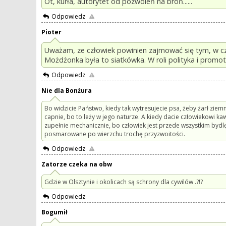
Ot, kurła, autorytet od pozwoleń na broń......
Odpowiedz
Pioter
Uważam, ze człowiek powinien zajmować się tym, w cz
Możdżonka była to siatkówka. W roli polityka i promot
Odpowiedz
Nie dla Bonżura
Bo widzicie Państwo, kiedy tak wytresujecie psa, żeby żarł ziem
capnie, bo to leży w jego naturze. A kiedy dacie człowiekowi k
zupełnie mechanicznie, bo człowiek jest przede wszystkim by
posmarowane po wierzchu trochę przyzwoitości.
Odpowiedz
Zatorze czeka na obw
Gdzie w Olsztynie i okolicach są schrony dla cywilów .?!?
Odpowiedz
Bogumił