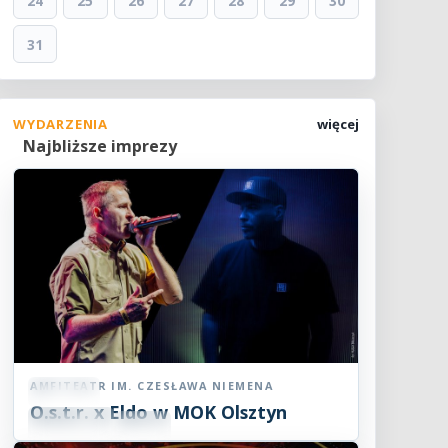
24
25
26
27
28
29
30
31
WYDARZENIA
więcej
Najbliższe imprezy
AMFITEATR IM. CZESŁAWA NIEMENA
Koncert
O.s.t.r. x Eldo w MOK Olsztyn
07
SIE
19:00
2026