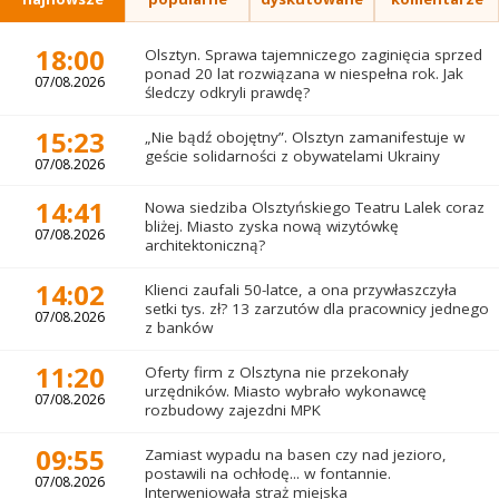
18:00
Olsztyn. Sprawa tajemniczego zaginięcia sprzed
ponad 20 lat rozwiązana w niespełna rok. Jak
07/08.2026
śledczy odkryli prawdę?
15:23
„Nie bądź obojętny”. Olsztyn zamanifestuje w
geście solidarności z obywatelami Ukrainy
07/08.2026
14:41
Nowa siedziba Olsztyńskiego Teatru Lalek coraz
bliżej. Miasto zyska nową wizytówkę
07/08.2026
architektoniczną?
14:02
Klienci zaufali 50-latce, a ona przywłaszczyła
setki tys. zł? 13 zarzutów dla pracownicy jednego
07/08.2026
z banków
11:20
Oferty firm z Olsztyna nie przekonały
urzędników. Miasto wybrało wykonawcę
07/08.2026
rozbudowy zajezdni MPK
09:55
Zamiast wypadu na basen czy nad jezioro,
postawili na ochłodę... w fontannie.
07/08.2026
Interweniowała straż miejska