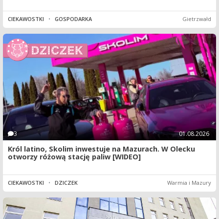
CIEKAWOSTKI
•
GOSPODARKA
Gietrzwałd
3
01.08.2026
Król latino, Skolim inwestuje na Mazurach. W Olecku
otworzy różową stację paliw [WIDEO]
CIEKAWOSTKI
•
DZICZEK
Warmia i Mazury