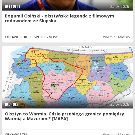
11
11
25.07.2026
Bogumił Osiński - olsztyńska legenda z filmowym
rodowodem ze Słupska
CIEKAWOSTKI
•
SPOŁECZNOŚĆ
Warmia i Mazury
54
2
25.07.2026
Olsztyn to Warmia. Gdzie przebiega granica pomiędzy
Warmią a Mazurami? [MAPA]
CIEKAWOSTKI
Warmia i Mazury