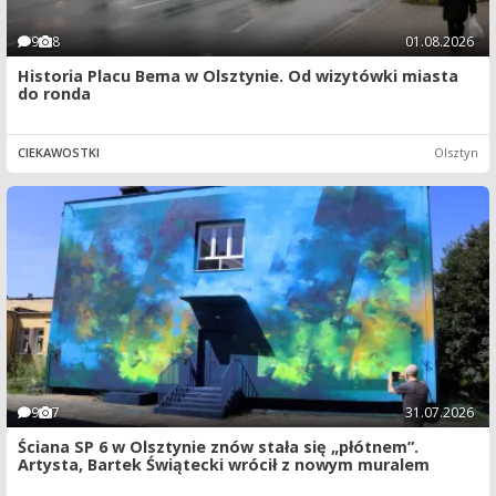
9
8
01.08.2026
Historia Placu Bema w Olsztynie. Od wizytówki miasta
do ronda
CIEKAWOSTKI
Olsztyn
9
7
31.07.2026
Ściana SP 6 w Olsztynie znów stała się „płótnem”.
Artysta, Bartek Świątecki wrócił z nowym muralem