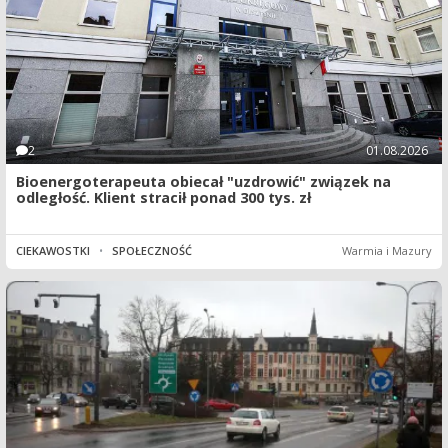
2
01.08.2026
Bioenergoterapeuta obiecał "uzdrowić" związek na
odległość. Klient stracił ponad 300 tys. zł
CIEKAWOSTKI
•
SPOŁECZNOŚĆ
Warmia i Mazury