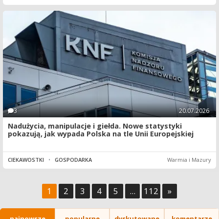
3
20.07.2026
Nadużycia, manipulacje i giełda. Nowe statystyki
pokazują, jak wypada Polska na tle Unii Europejskiej
CIEKAWOSTKI
•
GOSPODARKA
Warmia i Mazury
1
2
3
4
5
...
112
»
najnowsze
popularne
dyskutowane
komentarze