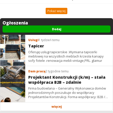
Pokaż więcej
Ogłoszenia
Dodaj
Usługi
1 tydzień temu
Tapicer
Oferuję usługi tapicerskie .Wymiana tapicerki
meblowej na wszystkich meblach krzesła kanapy
sofy fotele .renowacja mebli vintage,PRL. glamur
Dam pracę
2 tygodnie temu
Projektant Konstrukcji (k/m) – stała
współpraca B2B – zdalnie
Firma budowlana – Generalny Wykonawca domów
jednorodzinnych poszukuje do współpracy
Projektantów Konstrukcji. Forma współpracy: B2B /
podwykonawstwo – zdalnie. Wynagrodzenie: ✔
Stawki...
więcej