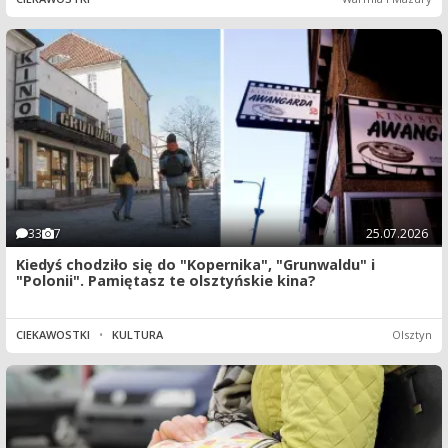
33
7
25.07.2026
Kiedyś chodziło się do "Kopernika", "Grunwaldu" i
"Polonii". Pamiętasz te olsztyńskie kina?
CIEKAWOSTKI
•
KULTURA
Olsztyn