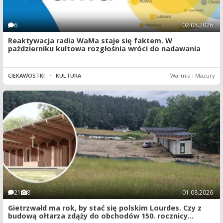
6
02.08.2026
Reaktywacja radia WaMa staje się faktem. W
październiku kultowa rozgłośnia wróci do nadawania
CIEKAWOSTKI
•
KULTURA
Warmia i Mazury
21
8
01.08.2026
Gietrzwałd ma rok, by stać się polskim Lourdes. Czy z
budową ołtarza zdąży do obchodów 150. rocznicy...