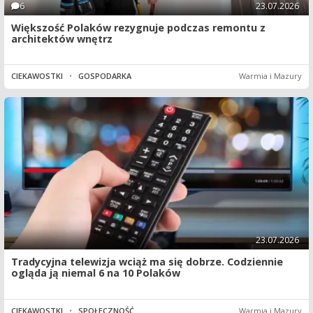
6
23.07.2026
Większość Polaków rezygnuje podczas remontu z
architektów wnętrz
CIEKAWOSTKI
•
GOSPODARKA
Warmia i Mazury
23.07.2026
Tradycyjna telewizja wciąż ma się dobrze. Codziennie
ogląda ją niemal 6 na 10 Polaków
CIEKAWOSTKI
•
SPOŁECZNOŚĆ
Warmia i Mazury