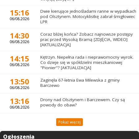
15:16
Dwie kierujące jednośladami ranne w wypadkach
pod Olsztynem. Motocyklistkę zabrał śmigłowiec
06/08.2026
LPR
14:30
Coraz bliżej końca? Zobacz najnowsze postępy
prac przed Wysoką Bramą [ZDJĘCIA, WIDEO]
06/08.2026
[AKTUALIZACJA]
14:15
Kętrzyn. Niepełna rada i nieprawomocny wyrok.
Co dzieje się w spółdzielni mieszkaniowej
06/08.2026
"Pionier"? [AKTUALIZACJA]
13:50
Zaginęła 67-letnia Ewa Milewska z gminy
Barczewo
06/08.2026
13:16
Drony nad Olsztynem i Barczewem. Czy są
powody do obaw?
06/08.2026
Pokaż więcej
Ogłoszenia