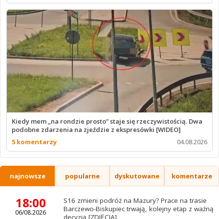
Kiedy mem „na rondzie prosto” staje się rzeczywistością. Dwa
podobne zdarzenia na zjeździe z ekspresówki [WIDEO]
5 komentarzy
04.08.2026
najnowsze
popularne
dyskutowane
komentarze
18:00
S16 zmieni podróż na Mazury? Prace na trasie
Barczewo-Biskupiec trwają, kolejny etap z ważną
06/08.2026
decyzją [ZDJĘCIA]