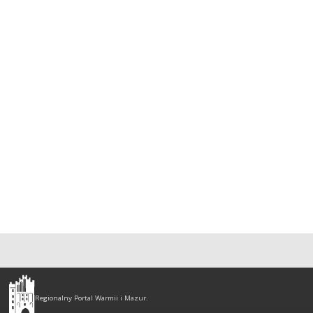
Olsztyn
-
Regionalny Portal Warmii i Mazur.