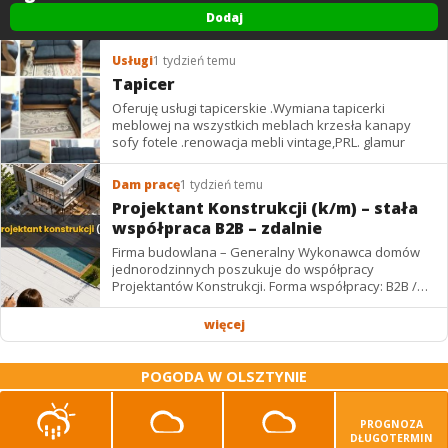
Dodaj
Usługi
1 tydzień temu
Tapicer
Oferuję usługi tapicerskie .Wymiana tapicerki
meblowej na wszystkich meblach krzesła kanapy
sofy fotele .renowacja mebli vintage,PRL. glamur
Dam pracę
1 tydzień temu
Projektant Konstrukcji (k/m) – stała
współpraca B2B – zdalnie
Firma budowlana – Generalny Wykonawca domów
jednorodzinnych poszukuje do współpracy
Projektantów Konstrukcji. Forma współpracy: B2B /
podwykonawstwo – zdalnie. Wynagrodzenie: ✔
Stawki...
więcej
POGODA W OLSZTYNIE
PROGNOZA
DŁUGOTERMIN