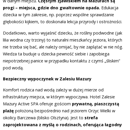
w danym miejscu.
Częstym zjawiskiem na Mazurach są
progi – miejsca, gdzie dno gwałtownie opada.
Edukacja
dziecka w tym zakresie, np. poprzez wspólne sprawdzanie
głębokości kijkiem, to doskonała lekcja przyrody i ostrożności.
Dodatkowo, warto wyjaśnić dziecku, że rośliny podwodne (jak
lilia wodna czy trzciny) to naturalni mieszkańcy jeziora, których
nie trzeba się bać, ale należy omijać, by nie zaplątać w nie nóg.
Wiedza ta buduje u dziecka pewność siebie i zapobiega
niepotrzebnej panice w przypadku kontaktu z czymś „śliskim”
pod wodą.
Bezpieczny wypoczynek w Zalesiu Mazury
Komfort rodzica nad wodą zależy w dużej mierze od
infrastruktury miejsca, w którym wypoczywa. Hotel Zalesie
Mazury Active SPA oferuje gościom
prywatną, piaszczystą
plażę
położoną bezpośrednio nad jeziorem Orzyc Wielki w
okolicy Barczewa (blisko Olsztyna). Jest to
strefa
zaprojektowana z myślą o rodzinach, oferująca łagodny