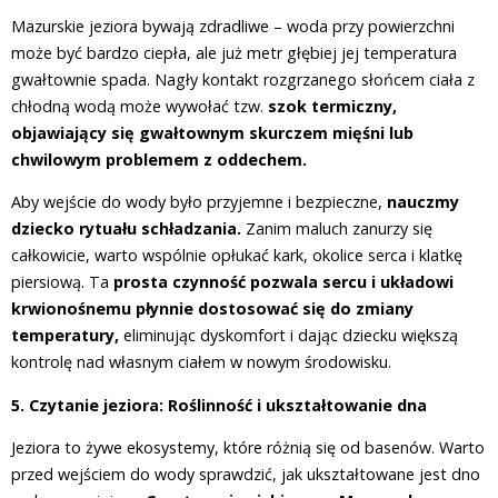
Mazurskie jeziora bywają zdradliwe – woda przy powierzchni
może być bardzo ciepła, ale już metr głębiej jej temperatura
gwałtownie spada. Nagły kontakt rozgrzanego słońcem ciała z
chłodną wodą może wywołać tzw.
szok termiczny,
objawiający się gwałtownym skurczem mięśni lub
chwilowym problemem z oddechem.
Aby wejście do wody było przyjemne i bezpieczne,
nauczmy
dziecko rytuału schładzania.
Zanim maluch zanurzy się
całkowicie, warto wspólnie opłukać kark, okolice serca i klatkę
piersiową. Ta
prosta czynność pozwala sercu i układowi
krwionośnemu płynnie dostosować się do zmiany
temperatury,
eliminując dyskomfort i dając dziecku większą
kontrolę nad własnym ciałem w nowym środowisku.
5. Czytanie jeziora: Roślinność i ukształtowanie dna
Jeziora to żywe ekosystemy, które różnią się od basenów. Warto
przed wejściem do wody sprawdzić, jak ukształtowane jest dno