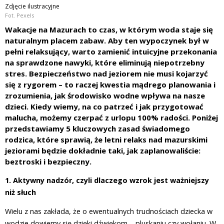
Zdjęcie ilustracyjne
Fot. Pexels
Wakacje na Mazurach to czas, w którym woda staje się
naturalnym placem zabaw. Aby ten wypoczynek był w
pełni relaksujący, warto zamienić intuicyjne przekonania
na sprawdzone nawyki, które eliminują niepotrzebny
stres. Bezpieczeństwo nad jeziorem nie musi kojarzyć
się z rygorem – to raczej kwestia mądrego planowania i
zrozumienia, jak środowisko wodne wpływa na nasze
dzieci. Kiedy wiemy, na co patrzeć i jak przygotować
malucha, możemy czerpać z urlopu 100% radości. Poniżej
przedstawiamy 5 kluczowych zasad świadomego
rodzica, które sprawią, że letni relaks nad mazurskimi
jeziorami będzie dokładnie taki, jak zaplanowaliście:
beztroski i bezpieczny.
1. Aktywny nadzór, czyli dlaczego wzrok jest ważniejszy
niż słuch
Wielu z nas zakłada, że o ewentualnych trudnościach dziecka w
wodzie dowiemy się dzięki dźwiękom – pluskaniu czy wołaniu. W