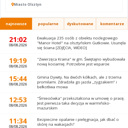
Miasto Olsztyn
najnowsze
popularne
dyskutowane
komentarze
21:02
Ewakuacja 235 osób z obiektu noclegowego
"Manor Hotel" na olsztyńskim Gutkowie. Usunęła
08/08.2026
się ściana [ZDJĘCIA, WIDEO]
19:19
"Zwierzęca Kraina" w gm. Świętajno wybudowała
nową kociarnię. Potrzebne jest wsparcie
08/08.2026
15:44
Gmina Dywity. Na dwóch kółkach, ale z trzema
promilami. Zdradziła go jazda „zygzakiem” i
08/08.2026
bełkotliwa mowa
12:53
"Śmieciówka" przekształcona w umowę o pracę.
Jest pierwsza taka decyzja w warmińsko-
08/08.2026
mazurskim
11:34
Bezpieczne opalanie i pielęgnacja, jak dbać o
skórę na wakacjach?
08/08.2026