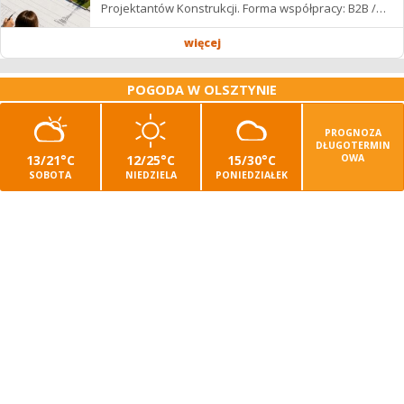
Projektantów Konstrukcji. Forma współpracy: B2B /
podwykonawstwo – zdalnie. Wynagrodzenie: ✔
Stawki...
więcej
POGODA W OLSZTYNIE
PROGNOZA
DŁUGOTERMIN
13/21°C
12/25°C
15/30°C
OWA
SOBOTA
NIEDZIELA
PONIEDZIAŁEK