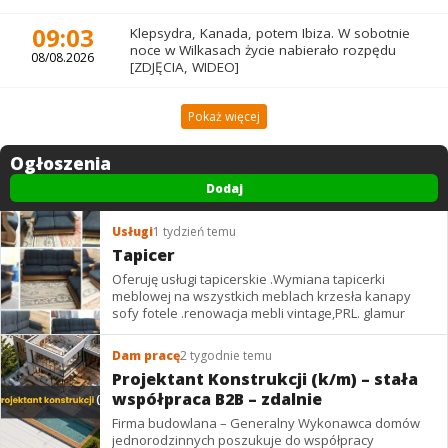
09:03
Klepsydra, Kanada, potem Ibiza. W sobotnie
noce w Wilkasach życie nabierało rozpędu
08/08.2026
[ZDJĘCIA, WIDEO]
Pokaż więcej
Ogłoszenia
Dodaj
Usługi
1 tydzień temu
Tapicer
Oferuję usługi tapicerskie .Wymiana tapicerki
meblowej na wszystkich meblach krzesła kanapy
sofy fotele .renowacja mebli vintage,PRL. glamur
Dam pracę
2 tygodnie temu
Projektant Konstrukcji (k/m) – stała
współpraca B2B – zdalnie
Firma budowlana – Generalny Wykonawca domów
jednorodzinnych poszukuje do współpracy