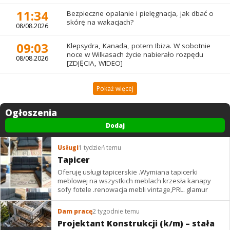
11:34
Bezpieczne opalanie i pielęgnacja, jak dbać o
skórę na wakacjach?
08/08.2026
09:03
Klepsydra, Kanada, potem Ibiza. W sobotnie
noce w Wilkasach życie nabierało rozpędu
08/08.2026
[ZDJĘCIA, WIDEO]
Pokaż więcej
Ogłoszenia
Dodaj
Usługi
1 tydzień temu
Tapicer
Oferuję usługi tapicerskie .Wymiana tapicerki
meblowej na wszystkich meblach krzesła kanapy
sofy fotele .renowacja mebli vintage,PRL. glamur
Dam pracę
2 tygodnie temu
Projektant Konstrukcji (k/m) – stała