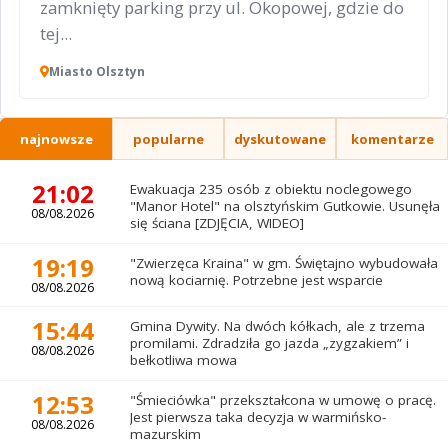
zamknięty parking przy ul. Okopowej, gdzie do
tej...
Miasto Olsztyn
najnowsze
popularne
dyskutowane
komentarze
21:02
Ewakuacja 235 osób z obiektu noclegowego
"Manor Hotel" na olsztyńskim Gutkowie. Usunęła
08/08.2026
się ściana [ZDJĘCIA, WIDEO]
19:19
"Zwierzęca Kraina" w gm. Świętajno wybudowała
nową kociarnię. Potrzebne jest wsparcie
08/08.2026
15:44
Gmina Dywity. Na dwóch kółkach, ale z trzema
promilami. Zdradziła go jazda „zygzakiem” i
08/08.2026
bełkotliwa mowa
12:53
"Śmieciówka" przekształcona w umowę o pracę.
Jest pierwsza taka decyzja w warmińsko-
08/08.2026
mazurskim