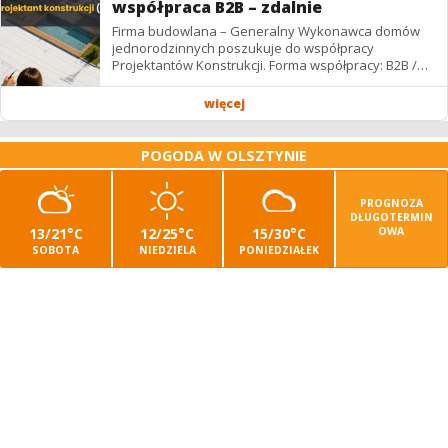
współpraca B2B – zdalnie
Firma budowlana – Generalny Wykonawca domów
jednorodzinnych poszukuje do współpracy
Projektantów Konstrukcji. Forma współpracy: B2B /
podwykonawstwo – zdalnie. Wynagrodzenie: ✔
Stawki...
więcej
POGODA W OLSZTYNIE
PROGNOZA
DŁUGOTERMIN
13/21°C
12/25°C
15/30°C
OWA
SOBOTA
NIEDZIELA
PONIEDZIAŁEK