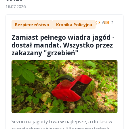
16.07.2026
6
2
Bezpieczeństwo
Kronika Policyjna
Zamiast pełnego wiadra jagód -
dostał mandat. Wszystko przez
zakazany "grzebień"
Sezon na jagody trwa w najlepsze, a do lasów
ruszają tłumy zbieraczy. Nie wszyscy jednak