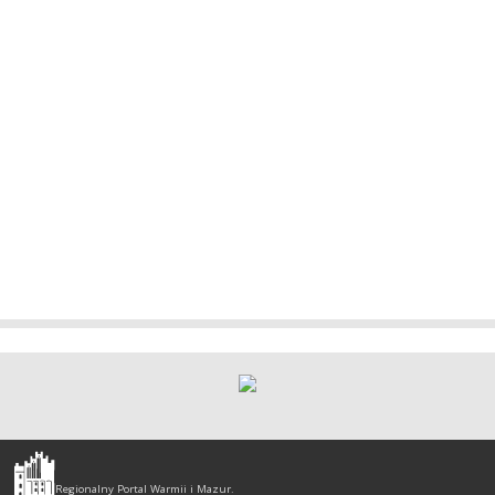
Olsztyn
-
Regionalny Portal Warmii i Mazur.