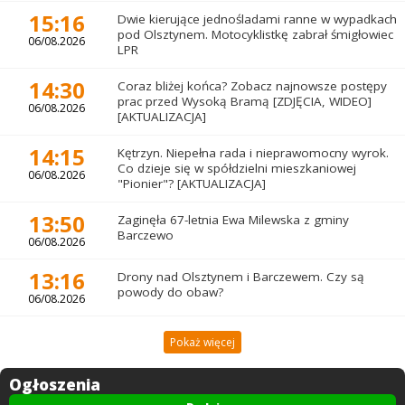
15:16
Dwie kierujące jednośladami ranne w wypadkach
pod Olsztynem. Motocyklistkę zabrał śmigłowiec
06/08.2026
LPR
14:30
Coraz bliżej końca? Zobacz najnowsze postępy
prac przed Wysoką Bramą [ZDJĘCIA, WIDEO]
06/08.2026
[AKTUALIZACJA]
14:15
Kętrzyn. Niepełna rada i nieprawomocny wyrok.
Co dzieje się w spółdzielni mieszkaniowej
06/08.2026
"Pionier"? [AKTUALIZACJA]
13:50
Zaginęła 67-letnia Ewa Milewska z gminy
Barczewo
06/08.2026
13:16
Drony nad Olsztynem i Barczewem. Czy są
powody do obaw?
06/08.2026
Pokaż więcej
Ogłoszenia