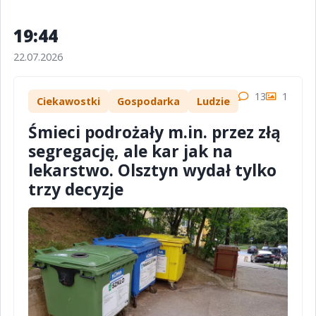
19:44
22.07.2026
13
1
Ciekawostki
Gospodarka
Ludzie
Śmieci podrożały m.in. przez złą
segregację, ale kar jak na
lekarstwo. Olsztyn wydał tylko
trzy decyzje