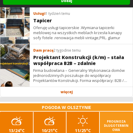
Dodaj
Usługi
1 tydzień temu
Tapicer
Oferuję usługi tapicerskie .Wymiana tapicerki
meblowej na wszystkich meblach krzesła kanapy
sofy fotele .renowacja mebli vintage,PRL. glamur
Dam pracę
2 tygodnie temu
Projektant Konstrukcji (k/m) – stała
współpraca B2B – zdalnie
Firma budowlana – Generalny Wykonawca domów
jednorodzinnych poszukuje do współpracy
Projektantów Konstrukcji. Forma współpracy: B2B /
podwykonawstwo – zdalnie. Wynagrodzenie: ✔
Stawki...
więcej
POGODA W OLSZTYNIE
PROGNOZA
DŁUGOTERMIN
13/24°C
10/21°C
11/25°C
OWA