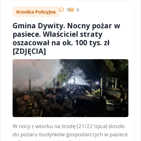
0
8
Kronika Policyjna
Gmina Dywity. Nocny pożar w
pasiece. Właściciel straty
oszacował na ok. 100 tys. zł
[ZDJĘCIA]
W nocy z wtorku na środę (21/22 lipca) doszło
do pożaru budynków gospodarczych w pasiece