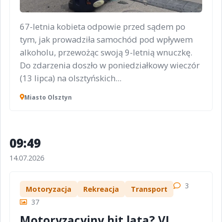
67-letnia kobieta odpowie przed sądem po
tym, jak prowadziła samochód pod wpływem
alkoholu, przewożąc swoją 9-letnią wnuczkę.
Do zdarzenia doszło w poniedziałkowy wieczór
(13 lipca) na olsztyńskich...
Miasto Olsztyn
09:49
14.07.2026
3
Motoryzacja
Rekreacja
Transport
37
Motoryzacyjny hit lata? VI