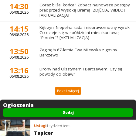
14:30
Coraz bliżej końca? Zobacz najnowsze postępy
prac przed Wysoką Bramą [ZDJĘCIA, WIDEO]
06/08.2026
[AKTUALIZACJA]
14:15
Kętrzyn. Niepełna rada i nieprawomocny wyrok.
Co dzieje się w spółdzielni mieszkaniowej
06/08.2026
"Pionier"? [AKTUALIZACJA]
13:50
Zaginęła 67-letnia Ewa Milewska z gminy
Barczewo
06/08.2026
13:16
Drony nad Olsztynem i Barczewem. Czy są
powody do obaw?
06/08.2026
Pokaż więcej
Ogłoszenia
Dodaj
Usługi
1 tydzień temu
Tapicer