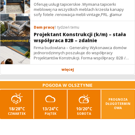
Oferuję usługi tapicerskie .Wymiana tapicerki
meblowej na wszystkich meblach krzesła kanapy
sofy fotele .renowacja mebli vintage,PRL. glamur
Dam pracę
1 tydzień temu
Projektant Konstrukcji (k/m) – stała
współpraca B2B – zdalnie
Firma budowlana – Generalny Wykonawca domów
jednorodzinnych poszukuje do współpracy
Projektantów Konstrukcji. Forma współpracy: B2B /
podwykonawstwo – zdalnie. Wynagrodzenie: ✔
Stawki...
więcej
POGODA W OLSZTYNIE
PROGNOZA
DŁUGOTERMIN
18/28°C
13/24°C
10/20°C
OWA
CZWARTEK
PIĄTEK
SOBOTA