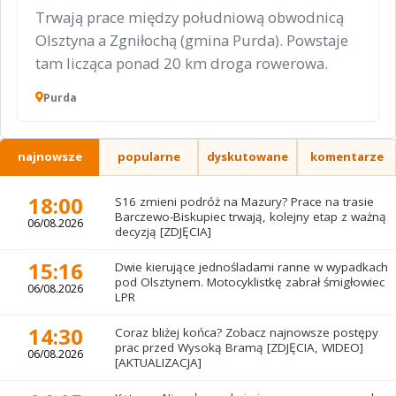
Trwają prace między południową obwodnicą
Olsztyna a Zgniłochą (gmina Purda). Powstaje
tam licząca ponad 20 km droga rowerowa.
Purda
najnowsze
popularne
dyskutowane
komentarze
18:00
S16 zmieni podróż na Mazury? Prace na trasie
Barczewo-Biskupiec trwają, kolejny etap z ważną
06/08.2026
decyzją [ZDJĘCIA]
15:16
Dwie kierujące jednośladami ranne w wypadkach
pod Olsztynem. Motocyklistkę zabrał śmigłowiec
06/08.2026
LPR
14:30
Coraz bliżej końca? Zobacz najnowsze postępy
prac przed Wysoką Bramą [ZDJĘCIA, WIDEO]
06/08.2026
[AKTUALIZACJA]