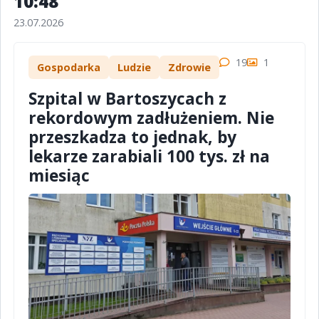
10:48
23.07.2026
19
1
Gospodarka
Ludzie
Zdrowie
Szpital w Bartoszycach z
rekordowym zadłużeniem. Nie
przeszkadza to jednak, by
lekarze zarabiali 100 tys. zł na
miesiąc