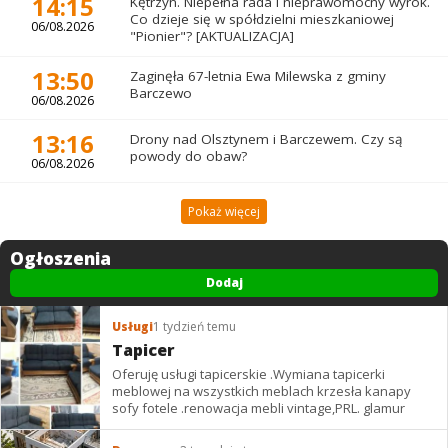
14:15
Kętrzyn. Niepełna rada i nieprawomocny wyrok.
Co dzieje się w spółdzielni mieszkaniowej
06/08.2026
"Pionier"? [AKTUALIZACJA]
13:50
Zaginęła 67-letnia Ewa Milewska z gminy
Barczewo
06/08.2026
13:16
Drony nad Olsztynem i Barczewem. Czy są
powody do obaw?
06/08.2026
Pokaż więcej
Ogłoszenia
Dodaj
Usługi
1 tydzień temu
Tapicer
Oferuję usługi tapicerskie .Wymiana tapicerki
meblowej na wszystkich meblach krzesła kanapy
sofy fotele .renowacja mebli vintage,PRL. glamur