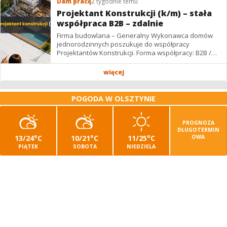
Dam pracę
2 tygodnie temu
Projektant Konstrukcji (k/m) – stała
współpraca B2B – zdalnie
Firma budowlana – Generalny Wykonawca domów
jednorodzinnych poszukuje do współpracy
Projektantów Konstrukcji. Forma współpracy: B2B /
podwykonawstwo – zdalnie. Wynagrodzenie: ✔
Stawki...
więcej
POGODA W OLSZTYNIE
PROGNOZA
DŁUGOTERMIN
13/24°C
10/21°C
11/25°C
OWA
PIĄTEK
SOBOTA
NIEDZIELA