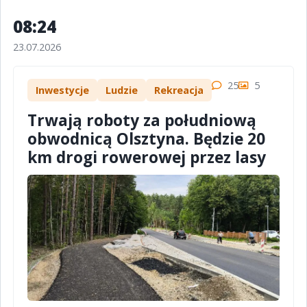
08:24
23.07.2026
25
5
Inwestycje
Ludzie
Rekreacja
Trwają roboty za południową
obwodnicą Olsztyna. Będzie 20
km drogi rowerowej przez lasy