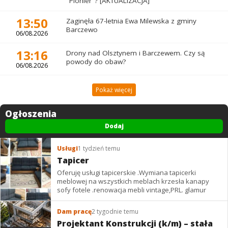
"Pionier"? [AKTUALIZACJA]
13:50
Zaginęła 67-letnia Ewa Milewska z gminy
Barczewo
06/08.2026
13:16
Drony nad Olsztynem i Barczewem. Czy są
powody do obaw?
06/08.2026
Pokaż więcej
Ogłoszenia
Dodaj
Usługi
1 tydzień temu
Tapicer
Oferuję usługi tapicerskie .Wymiana tapicerki
meblowej na wszystkich meblach krzesła kanapy
sofy fotele .renowacja mebli vintage,PRL. glamur
Dam pracę
2 tygodnie temu
Projektant Konstrukcji (k/m) – stała