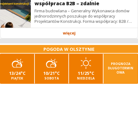
współpraca B2B – zdalnie
Firma budowlana – Generalny Wykonawca domów
jednorodzinnych poszukuje do współpracy
Projektantów Konstrukcji. Forma współpracy: B2B /
podwykonawstwo – zdalnie. Wynagrodzenie: ✔
Stawki...
więcej
POGODA W OLSZTYNIE
PROGNOZA
DŁUGOTERMIN
13/24°C
10/21°C
11/25°C
OWA
PIĄTEK
SOBOTA
NIEDZIELA