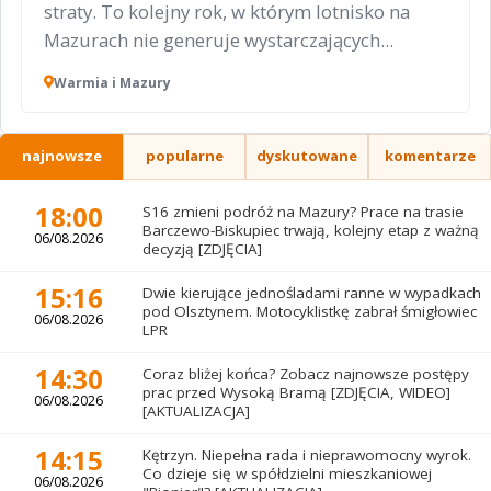
straty. To kolejny rok, w którym lotnisko na
Mazurach nie generuje wystarczających...
Warmia i Mazury
najnowsze
popularne
dyskutowane
komentarze
18:00
S16 zmieni podróż na Mazury? Prace na trasie
Barczewo-Biskupiec trwają, kolejny etap z ważną
06/08.2026
decyzją [ZDJĘCIA]
15:16
Dwie kierujące jednośladami ranne w wypadkach
pod Olsztynem. Motocyklistkę zabrał śmigłowiec
06/08.2026
LPR
14:30
Coraz bliżej końca? Zobacz najnowsze postępy
prac przed Wysoką Bramą [ZDJĘCIA, WIDEO]
06/08.2026
[AKTUALIZACJA]
14:15
Kętrzyn. Niepełna rada i nieprawomocny wyrok.
Co dzieje się w spółdzielni mieszkaniowej
06/08.2026