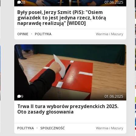
28
07.06.2025
Były poseł, Jerzy Szmit (PiS): "Osiem
gwiazdek to jest jedyna rzecz, którą
naprawdę realizują" [WIDEO]
OPINIE
•
POLITYKA
Warmia i Mazury
9
01.06.2025
Trwa II tura wyborów prezydenckich 2025.
Oto zasady głosowania
POLITYKA
•
SPOŁECZNOŚĆ
Warmia i Mazury