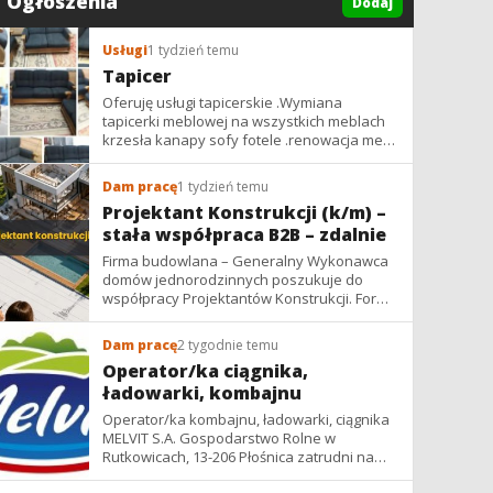
Ogłoszenia
Dodaj
Usługi
1 tydzień temu
Tapicer
Oferuję usługi tapicerskie .Wymiana
tapicerki meblowej na wszystkich meblach
krzesła kanapy sofy fotele .renowacja mebli
vintage,PRL. glamur
Dam pracę
1 tydzień temu
Projektant Konstrukcji (k/m) –
stała współpraca B2B – zdalnie
Firma budowlana – Generalny Wykonawca
domów jednorodzinnych poszukuje do
współpracy Projektantów Konstrukcji. Forma
współpracy: B2B / podwykonawstwo –
zdalnie. Wynagrodzenie: ✔ Stawki...
Dam pracę
2 tygodnie temu
Operator/ka ciągnika,
ładowarki, kombajnu
Operator/ka kombajnu, ładowarki, ciągnika
MELVIT S.A. Gospodarstwo Rolne w
Rutkowicach, 13-206 Płośnica zatrudni na
umowę zlecenie na okres żniw: -