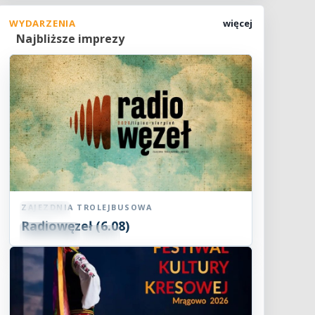
WYDARZENIA
więcej
Najbliższe imprezy
ZAJEZDNIA TROLEJBUSOWA
Koncert
Radiowęzeł (6.08)
06
SIE
18:00
2026