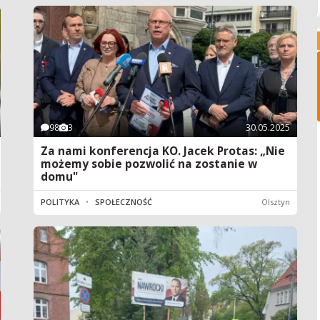
98
3
30.05.2025
Za nami konferencja KO. Jacek Protas: „Nie
możemy sobie pozwolić na zostanie w
domu"
POLITYKA
•
SPOŁECZNOŚĆ
Olsztyn