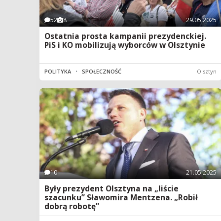
52
8
29.05.2025
Ostatnia prosta kampanii prezydenckiej.
PiS i KO mobilizują wyborców w Olsztynie
POLITYKA
•
SPOŁECZNOŚĆ
Olsztyn
10
21.05.2025
Były prezydent Olsztyna na „liście
szacunku” Sławomira Mentzena. „Robił
dobrą robotę”