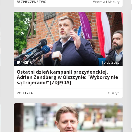
BEZPIECZEŃSTWO
Warmia i Mazury
47
10
16.05.2025
Ostatni dzień kampanii prezydenckiej.
Adrian Zandberg w Olsztynie: "Wyborcy nie
są frajerami!" [ZDJĘCIA]
POLITYKA
Olsztyn