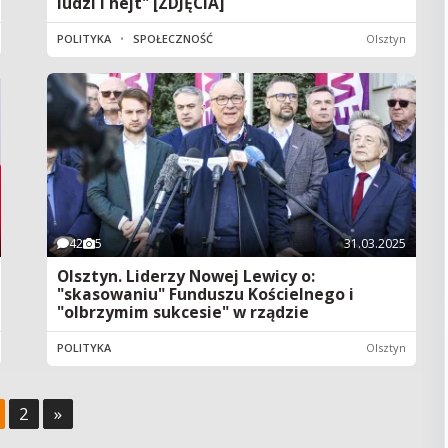
ludzi i hejt" [ZDJĘCIA]
POLITYKA
•
SPOŁECZNOŚĆ
Olsztyn
42
5
31.03.2025
Olsztyn. Liderzy Nowej Lewicy o:
"skasowaniu" Funduszu Kościelnego i
"olbrzymim sukcesie" w rządzie
POLITYKA
Olsztyn
2
»