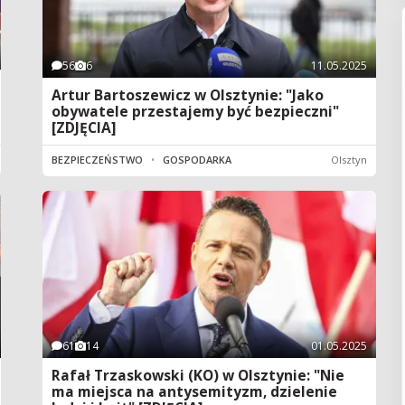
56
6
11.05.2025
Artur Bartoszewicz w Olsztynie: "Jako
obywatele przestajemy być bezpieczni"
[ZDJĘCIA]
BEZPIECZEŃSTWO
•
GOSPODARKA
Olsztyn
61
14
01.05.2025
Rafał Trzaskowski (KO) w Olsztynie: "Nie
ma miejsca na antysemityzm, dzielenie