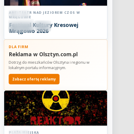
AMFITEATR NAD JEZIOREM CZOS W
Koncert
MRĄGOWIE
06
Festiwal Kultury Kresowej
SIE
18:30
2026
Mrągowo 2026
DLA FIRM
Reklama w Olsztyn.com.pl
Dotrzyj do mieszkańców Olsztyna i regionu w
lokalnym portalu informacyjnym.
Zobacz ofertę reklamy
PLAŻA MIEJSKA