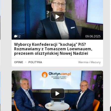
12
09.06.2025
Wyborcy Konfederacji "kochają" PiS?
Rozmawiamy z Tomaszem Loewnauem,
prezesem olsztyńskiej Nowej Nadziei
OPINIE
•
POLITYKA
Warmia i Mazury