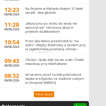
12:23
Na festynie w Klebarku Małym 37-latek
ukradł... dwa głośniki
06/08.2026
11:28
„Mężczyzna po skoku do wody nie
wynurzył się”. Heroiczna akcja w
06/08.2026
powiecie działdowskim
10:54
Przez lata klienci przechodzili tu "na
dziko". Między Biedronką a Społem przy
06/08.2026
ul. Jagiellońskiej powstaną schody i
chodnik [ZDJĘCIA]
09:43
Olsztyn. Upały dały się we znaki. Chwile
niepokoju przy Manhattanie
06/08.2026
08:32
66 lat temu Józef Szmidt pobił rekord
świata w trójskoku na stadione Leśnym
06/08.2026
w Olsztynie! [WIDEO]
Pokaż więcej