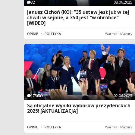
32
08.06.2025
Janusz Cichoń (KO): "35 ustaw jest już w tej
chwili w sejmie, a 350 jest "w obróbce"
[WIDEO]
OPINIE
•
POLITYKA
Warmia i Mazury
175
9
02.06.2025
Są oficjalne wyniki wyborów prezydenckich
2025! [AKTUALIZACJA]
OPINIE
•
POLITYKA
Warmia i Mazury