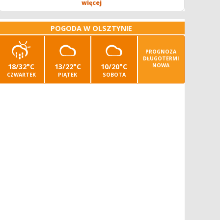
operatora/kę kombajnu z uprawnieniami -...
więcej
POGODA W OLSZTYNIE
PROGNOZA
DŁUGOTERMI
18/32°C
13/22°C
10/20°C
NOWA
CZWARTEK
PIĄTEK
SOBOTA