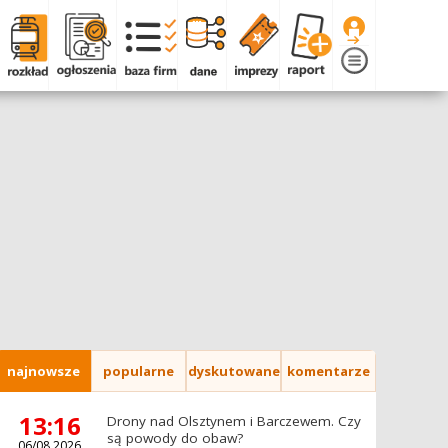
najnowsze
popularne
dyskutowane
komentarze
13:16
Drony nad Olsztynem i Barczewem. Czy
są powody do obaw?
06/08.2026