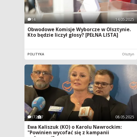
14
14.05.2025
Obwodowe Komisje Wyborcze w Olsztynie.
Kto będzie liczył głosy? [PEŁNA LISTA]
POLITYKA
Olsztyn
172
7
08.05.2025
Ewa Kaliszuk (KO) o Karolu Nawrockim:
"Powinien wycofać się z kampanii