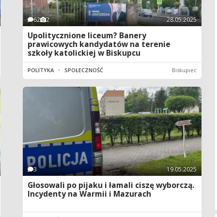
62
2
28.05.2025
Upolitycznione liceum? Banery
prawicowych kandydatów na terenie
szkoły katolickiej w Biskupcu
POLITYKA
•
SPOŁECZNOŚĆ
Biskupiec
3
19.05.2025
Głosowali po pijaku i łamali ciszę wyborczą.
Incydenty na Warmii i Mazurach