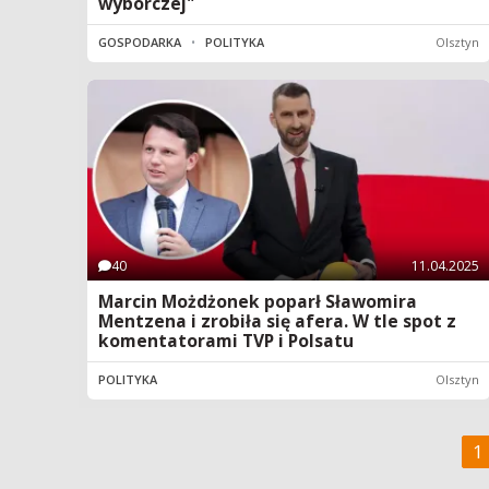
wyborczej"
GOSPODARKA
•
POLITYKA
Olsztyn
40
11.04.2025
Marcin Możdżonek poparł Sławomira
Mentzena i zrobiła się afera. W tle spot z
komentatorami TVP i Polsatu
POLITYKA
Olsztyn
1