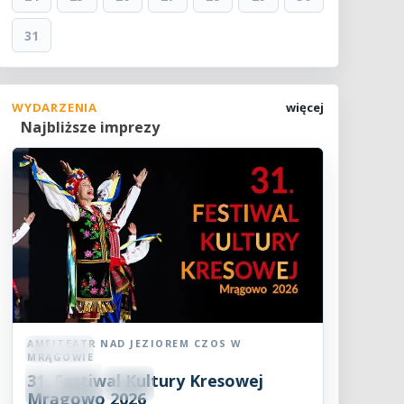
31
WYDARZENIA
więcej
Najbliższe imprezy
AMFITEATR NAD JEZIOREM CZOS W
Festiwal
MRĄGOWIE
08
31. Festiwal Kultury Kresowej
SIE
18:30
2026
Mrągowo 2026