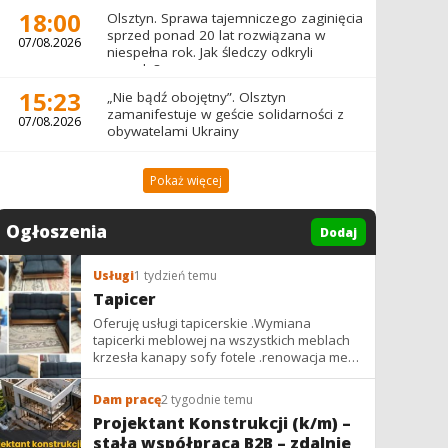
18:00
Olsztyn. Sprawa tajemniczego zaginięcia
sprzed ponad 20 lat rozwiązana w
07/08.2026
niespełna rok. Jak śledczy odkryli
prawdę?
15:23
„Nie bądź obojętny”. Olsztyn
zamanifestuje w geście solidarności z
07/08.2026
obywatelami Ukrainy
Pokaż więcej
Ogłoszenia
Dodaj
Usługi
1 tydzień temu
Tapicer
Oferuję usługi tapicerskie .Wymiana
tapicerki meblowej na wszystkich meblach
krzesła kanapy sofy fotele .renowacja mebli
vintage,PRL. glamur
Dam pracę
2 tygodnie temu
Projektant Konstrukcji (k/m) –
stała współpraca B2B – zdalnie