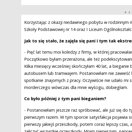
R
Korzystając z okazji niedawnego pobytu w rodzinnym m
Szkoły Podstawowej nr 14 oraz I Liceum Ogólnokształ
Jak to się stało, że zajęła się pani i tym tak eks
- Pięć lat temu moi koledzy z firmy, w której pracował
Początkowo byłam przerażona, ale też podekscytowana
Kilka miesięcy wcześniej skończyłam 40 lat, a bieganie
autobusem lub tramwajem. Postanowiłam nie zawieść kol
spotkanie znajomych z pracy. Oczywiście nie udało mi 
morderczego wówczas dla mnie wyścigu, dobiegłam.
Co było później z tym pani bieganiem?
- Postanowiłam jeszcze raz spróbować, ale już się do 
pierwszym razem. W tym sporcie satysfakcja pojawia s
pierwszy jakiejś przeszkody, potem coraz lepszy czas,
zaliczyć wszystkie przeszkody. Moim pierwszym, napraw