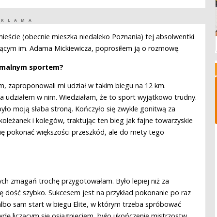
EKLAMA
ieście (obecnie mieszka niedaleko Poznania) tej absolwentki
cącym im. Adama Mickiewicza, poprosiłem ją o rozmowę.
tremalnym sportem?
am, zaproponowali mi udział w takim biegu na 12 km.
 udziałem w nim. Wiedziałam, że to sport wyjątkowo trudny.
 było moją słaba stroną. Kończyło się zwykle gonitwą za
eżanek i kolegów, traktując ten bieg jak fajne towarzyskie
się pokonać większości przeszkód, ale do mety tego
tych zmagań trochę przygotowałam. Było lepiej niż za
ię dość szybko. Sukcesem jest na przykład pokonanie po raz
 albo sam start w biegu Elite, w którym trzeba spróbować
dę liczącym się osiągnięciem, było ukończenie mistrzostw