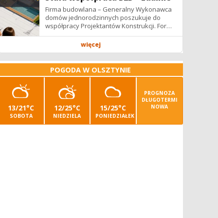
Firma budowlana – Generalny Wykonawca
domów jednorodzinnych poszukuje do
współpracy Projektantów Konstrukcji. Forma
współpracy: B2B / podwykonawstwo –
zdalnie. Wynagrodzenie: ✔ Stawki...
więcej
POGODA W OLSZTYNIE
PROGNOZA
DŁUGOTERMI
13/21°C
12/25°C
15/25°C
NOWA
SOBOTA
NIEDZIELA
PONIEDZIAŁEK