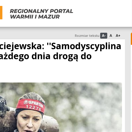
A-
A
A+
Rozmiar tekstu:
iejewska: ''Samodyscyplina
ażdego dnia drogą do