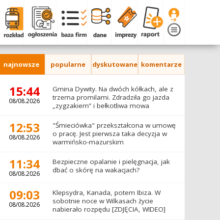
najnowsze
popularne
dyskutowane
komentarze
15:44
Gmina Dywity. Na dwóch kółkach, ale z
trzema promilami. Zdradziła go jazda
08/08.2026
„zygzakiem” i bełkotliwa mowa
12:53
"Śmieciówka" przekształcona w umowę
o pracę. Jest pierwsza taka decyzja w
08/08.2026
warmińsko-mazurskim
11:34
Bezpieczne opalanie i pielęgnacja, jak
dbać o skórę na wakacjach?
08/08.2026
09:03
Klepsydra, Kanada, potem Ibiza. W
sobotnie noce w Wilkasach życie
08/08.2026
nabierało rozpędu [ZDJĘCIA, WIDEO]