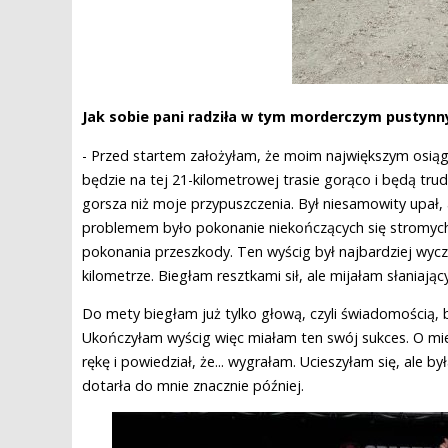
Jak sobie pani radziła w tym morderczym pustynn
- Przed startem założyłam, że moim największym osiągn
będzie na tej 21-kilometrowej trasie gorąco i będą tr
gorsza niż moje przypuszczenia. Był niesamowity upał,
problemem było pokonanie niekończących się stromyc
pokonania przeszkody. Ten wyścig był najbardziej wyc
kilometrze. Biegłam resztkami sił, ale mijałam słaniają
Do mety biegłam już tylko głową, czyli świadomością,
Ukończyłam wyścig więc miałam ten swój sukces. O miej
rękę i powiedział, że... wygrałam. Ucieszyłam się, ale
dotarła do mnie znacznie później.