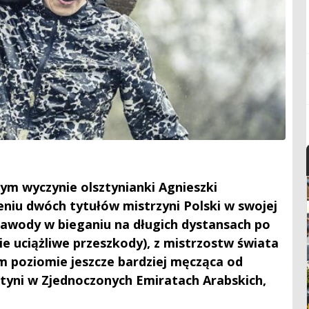
łym wyczynie olsztynianki Agnieszki
niu dwóch tytułów mistrzyni Polski w swojej
awody w bieganiu na długich dystansach po
cie uciążliwe przeszkody), z mistrzostw świata
 poziomie jeszcze bardziej męcząca od
tyni w Zjednoczonych Emiratach Arabskich,