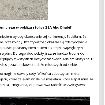
ym biegu w pobliżu stolicy ZEA Abu Dhabi?
ięciem byłoby ukończenie tej konkurencji. Sądziłam, że
udne przeszkody. Rzeczywistość okazała się zdecydowanie
 a piasek pustynny niemiłosiernie gorący. Największym
h wydm. Do tego dochodziły jeszcze bardzo trudne do
zerpujący z wszystkich dotychczasowych. Miałam kryzys na 15
cych się zawodników i to dużo młodszych od siebie.
 bo nogi nie dawały rady. W końcu zobaczyłam metę.
scu, które zajęłam wcale nie myślałam. Ktoś złapał mnie za
 byłam tak zmęczona, że prawdziwa radość ze zwycięstwo