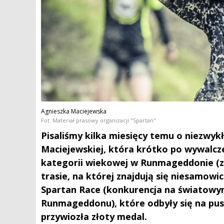
Agnieszka Maciejewska
Fot. Materiał prasowy organizacji "Spartan"
Pisaliśmy kilka miesięcy temu o niezwyk
Maciejewskiej, która krótko po wywalcze
kategorii wiekowej w Runmageddonie (z
trasie, na której znajdują się niesamowi
Spartan Race (konkurencja na światowym
Runmageddonu), które odbyły się na pus
przywiozła złoty medal.