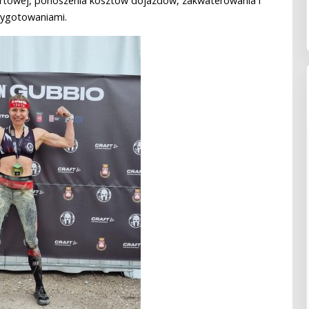
rtowej, ponoszenia kosztów dojazdów, zakwaterowania i
zygotowaniami.