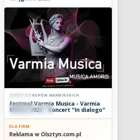
ZAMEK BISKUPÓW WARMIŃSKICH
Koncert
Festiwal Varmia Musica - Varmia
08
SIE
Musica 2026 - Koncert "In dialogo"
19:00
2026
DLA FIRM
Reklama w Olsztyn.com.pl