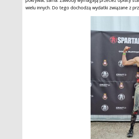
pokrywać sama. Zawody wymagają przecież opłaty sta
wielu innych. Do tego dochodzą wydatki związane z pr