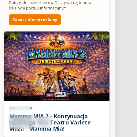
Dotrzyj do mieszkańców Olsztyna i regionu w
lokalnym portalu informacyjnym.
Zobacz ofertę reklamy
AMFITEATR
Koncert
Mamma MIA 2 - Kontynuacja
08
SIE
wielkiego hitu Teatru Variete
19:00
2026
Muza - Mamma Mia!