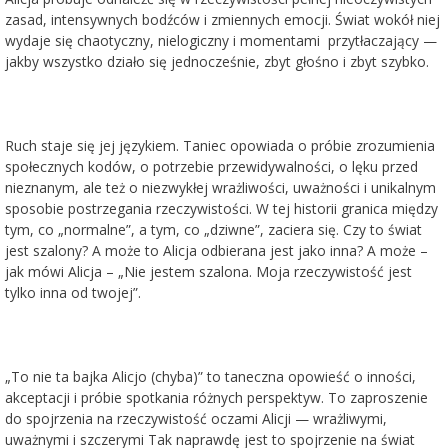
zasad, intensywnych bodźców i zmiennych emocji. Świat wokół niej
wydaje się chaotyczny, nielogiczny i momentami przytłaczający —
jakby wszystko działo się jednocześnie, zbyt głośno i zbyt szybko.
Ruch staje się jej językiem. Taniec opowiada o próbie zrozumienia
społecznych kodów, o potrzebie przewidywalności, o lęku przed
nieznanym, ale też o niezwykłej wrażliwości, uważności i unikalnym
sposobie postrzegania rzeczywistości. W tej historii granica między
tym, co „normalne”, a tym, co „dziwne”, zaciera się. Czy to świat
jest szalony? A może to Alicja odbierana jest jako inna? A może –
jak mówi Alicja – „Nie jestem szalona. Moja rzeczywistość jest
tylko inna od twojej”.
„To nie ta bajka Alicjo (chyba)” to taneczna opowieść o inności,
akceptacji i próbie spotkania różnych perspektyw. To zaproszenie
do spojrzenia na rzeczywistość oczami Alicji — wrażliwymi,
uważnymi i szczerymi Tak naprawdę jest to spojrzenie na świat