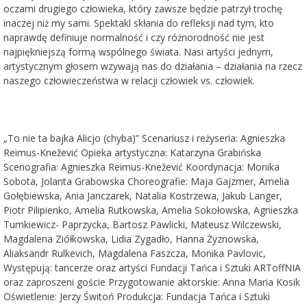
oczami drugiego człowieka, który zawsze będzie patrzył trochę
inaczej niż my sami. Spektakl skłania do refleksji nad tym, kto
naprawdę definiuje normalność i czy różnorodność nie jest
najpiękniejszą formą wspólnego świata. Nasi artyści jednym,
artystycznym głosem wzywają nas do działania – działania na rzecz
naszego człowieczeństwa w relacji człowiek vs. człowiek.
„To nie ta bajka Alicjo (chyba)” Scenariusz i reżyseria: Agnieszka
Reimus-Knežević Opieka artystyczna: Katarzyna Grabińska
Scenografia: Agnieszka Reimus-Knežević Koordynacja: Monika
Sobota, Jolanta Grabowska Choreografie: Maja Gajzmer, Amelia
Gołębiewska, Ania Janczarek, Natalia Kostrzewa, Jakub Langer,
Piotr Pilipienko, Amelia Rutkowska, Amelia Sokołowska, Agnieszka
Tumkiewicz- Paprzycka, Bartosz Pawlicki, Mateusz Wilczewski,
Magdalena Ziółkowska, Lidia Zygadło, Hanna Żyznowska,
Aliaksandr Rulkevich, Magdalena Faszcza, Monika Pavlovic,
Występują: tancerze oraz artyści Fundacji Tańca i Sztuki ARToffNIA
oraz zaproszeni goście Przygotowanie aktorskie: Anna Maria Kosik
Oświetlenie: Jerzy Świtoń Produkcja: Fundacja Tańca i Sztuki