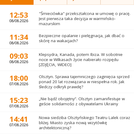
12:53
"Śmieciówka" przekształcona w umowę o pracę.
Jest pierwsza taka decyzja w warmińsko-
08/08.2026
mazurskim
11:34
Bezpieczne opalanie i pielęgnacja, jak dbać o
skórę na wakacjach?
08/08.2026
09:03
Klepsydra, Kanada, potem Ibiza. W sobotnie
noce w Wilkasach życie nabierało rozpędu
08/08.2026
[ZDJĘCIA, WIDEO]
18:00
Olsztyn. Sprawa tajemniczego zaginięcia sprzed
ponad 20 lat rozwiązana w niespełna rok. Jak
07/08.2026
śledczy odkryli prawdę?
15:23
„Nie bądź obojętny”. Olsztyn zamanifestuje w
geście solidarności z obywatelami Ukrainy
07/08.2026
14:41
Nowa siedziba Olsztyńskiego Teatru Lalek coraz
bliżej. Miasto zyska nową wizytówkę
07/08.2026
architektoniczną?