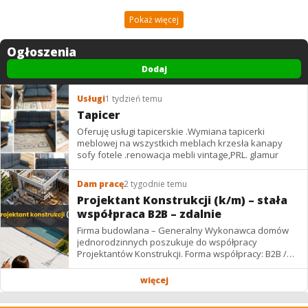
Pokaż więcej
Ogłoszenia
Dodaj
Usługi
1 tydzień temu
Tapicer
Oferuję usługi tapicerskie .Wymiana tapicerki
meblowej na wszystkich meblach krzesła kanapy
sofy fotele .renowacja mebli vintage,PRL. glamur
Dam pracę
2 tygodnie temu
Projektant Konstrukcji (k/m) – stała
współpraca B2B – zdalnie
Firma budowlana – Generalny Wykonawca domów
jednorodzinnych poszukuje do współpracy
Projektantów Konstrukcji. Forma współpracy: B2B /
podwykonawstwo – zdalnie. Wynagrodzenie: ✔
Stawki...
więcej