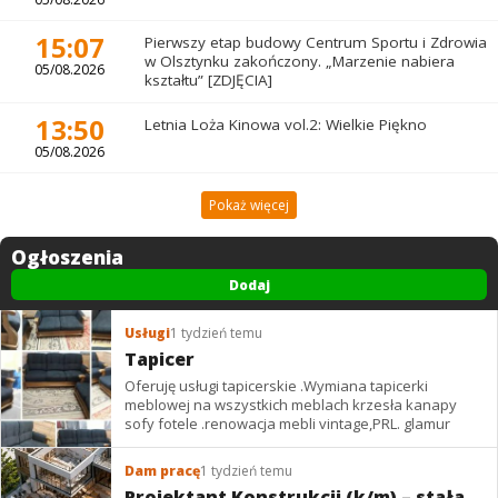
15:07
Pierwszy etap budowy Centrum Sportu i Zdrowia
w Olsztynku zakończony. „Marzenie nabiera
05/08.2026
kształtu” [ZDJĘCIA]
13:50
Letnia Loża Kinowa vol.2: Wielkie Piękno
05/08.2026
Pokaż więcej
Ogłoszenia
Dodaj
Usługi
1 tydzień temu
Tapicer
Oferuję usługi tapicerskie .Wymiana tapicerki
meblowej na wszystkich meblach krzesła kanapy
sofy fotele .renowacja mebli vintage,PRL. glamur
Dam pracę
1 tydzień temu
Projektant Konstrukcji (k/m) – stała