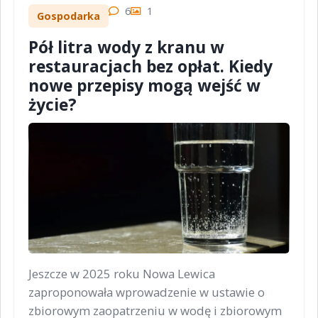
6
1
Gospodarka
Pół litra wody z kranu w
restauracjach bez opłat. Kiedy
nowe przepisy mogą wejść w
życie?
Jeszcze w 2025 roku Nowa Lewica
zaproponowała wprowadzenie w ustawie o
zbiorowym zaopatrzeniu w wodę i zbiorowym