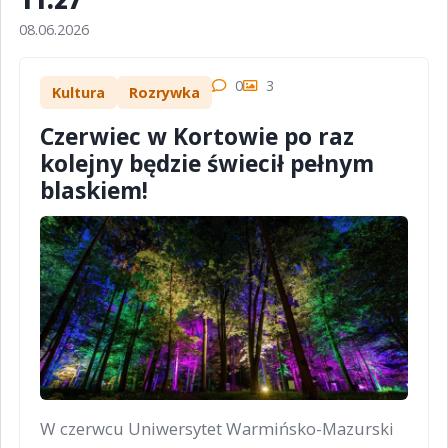
08.06.2026
0
3
Kultura
Rozrywka
Czerwiec w Kortowie po raz
kolejny będzie świecił pełnym
blaskiem!
W czerwcu Uniwersytet Warmińsko-Mazurski