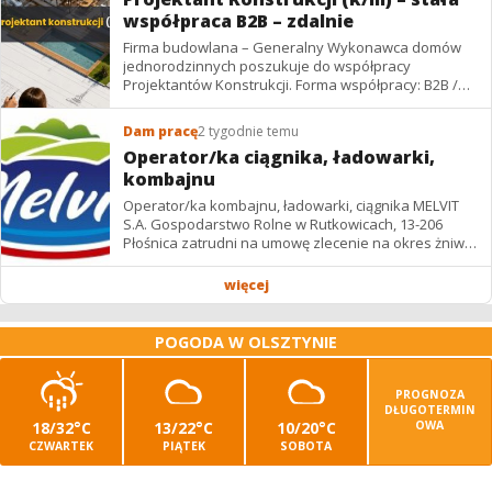
współpraca B2B – zdalnie
Firma budowlana – Generalny Wykonawca domów
jednorodzinnych poszukuje do współpracy
Projektantów Konstrukcji. Forma współpracy: B2B /
podwykonawstwo – zdalnie. Wynagrodzenie: ✔
Stawki...
Dam pracę
2 tygodnie temu
Operator/ka ciągnika, ładowarki,
kombajnu
Operator/ka kombajnu, ładowarki, ciągnika MELVIT
S.A. Gospodarstwo Rolne w Rutkowicach, 13-206
Płośnica zatrudni na umowę zlecenie na okres żniw: -
operatora/kę kombajnu z uprawnieniami -...
więcej
POGODA W OLSZTYNIE
PROGNOZA
DŁUGOTERMIN
18/32°C
13/22°C
10/20°C
OWA
CZWARTEK
PIĄTEK
SOBOTA