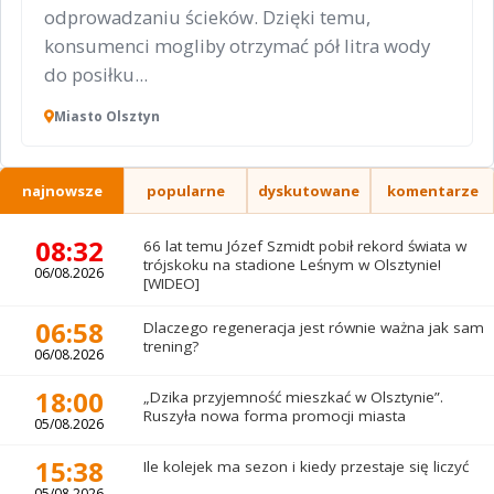
odprowadzaniu ścieków. Dzięki temu,
konsumenci mogliby otrzymać pół litra wody
do posiłku...
Miasto Olsztyn
najnowsze
popularne
dyskutowane
komentarze
08:32
66 lat temu Józef Szmidt pobił rekord świata w
trójskoku na stadione Leśnym w Olsztynie!
06/08.2026
[WIDEO]
06:58
Dlaczego regeneracja jest równie ważna jak sam
trening?
06/08.2026
18:00
„Dzika przyjemność mieszkać w Olsztynie”.
Ruszyła nowa forma promocji miasta
05/08.2026
15:38
Ile kolejek ma sezon i kiedy przestaje się liczyć
05/08.2026