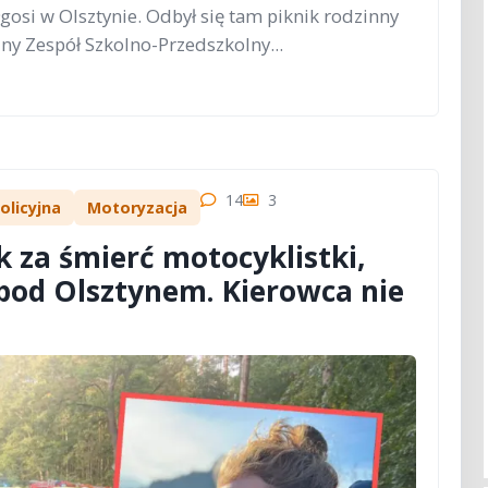
ałgosi w Olsztynie. Odbył się tam piknik rodzinny
ny Zespół Szkolno-Przedszkolny...
14
3
olicyjna
Motoryzacja
 za śmierć motocyklistki,
 pod Olsztynem. Kierowca nie