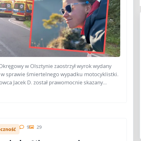
Okręgowy w Olsztynie zaostrzył wyrok wydany
i w sprawie śmiertelnego wypadku motocyklistki.
owca Jacek D. został prawomocnie skazany...
9
29
eczność