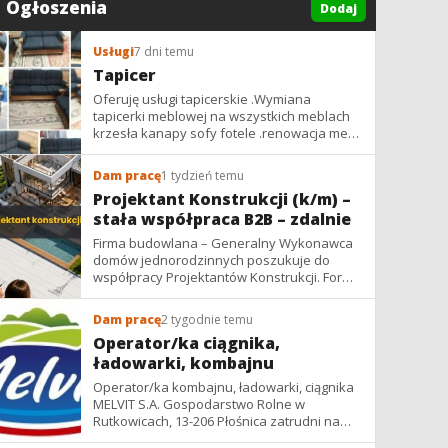
Ogłoszenia
Dodaj
Usługi
7 dni temu
Tapicer
Oferuję usługi tapicerskie .Wymiana
tapicerki meblowej na wszystkich meblach
krzesła kanapy sofy fotele .renowacja mebli
vintage,PRL. glamur
Dam pracę
1 tydzień temu
Projektant Konstrukcji (k/m) –
stała współpraca B2B – zdalnie
Firma budowlana – Generalny Wykonawca
domów jednorodzinnych poszukuje do
współpracy Projektantów Konstrukcji. Forma
współpracy: B2B / podwykonawstwo –
zdalnie. Wynagrodzenie: ✔ Stawki...
Dam pracę
2 tygodnie temu
Operator/ka ciągnika,
ładowarki, kombajnu
Operator/ka kombajnu, ładowarki, ciągnika
MELVIT S.A. Gospodarstwo Rolne w
Rutkowicach, 13-206 Płośnica zatrudni na
umowę zlecenie na okres żniw: -