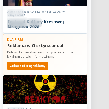
AMFITEATR NAD JEZIOREM CZOS W
Koncert
MRĄGOWIE
06
Festiwal Kultury Kresowej
SIE
18:30
2026
Mrągowo 2026
DLA FIRM
Reklama w Olsztyn.com.pl
Dotrzyj do mieszkańców Olsztyna i regionu w
lokalnym portalu informacyjnym.
Zobacz ofertę reklamy