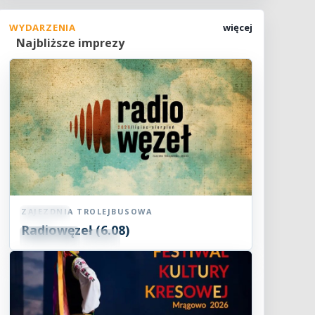
WYDARZENIA
więcej
Najbliższe imprezy
ZAJEZDNIA TROLEJBUSOWA
Koncert
Radiowęzeł (6.08)
06
SIE
18:00
2026