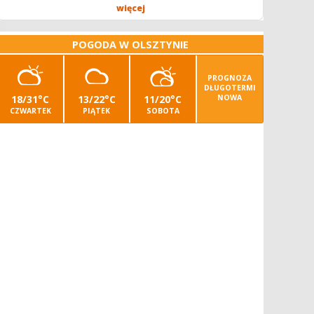
operatora/kę kombajnu z uprawnieniami -...
więcej
POGODA W OLSZTYNIE
PROGNOZA
DŁUGOTERMI
18/31°C
13/22°C
11/20°C
NOWA
CZWARTEK
PIĄTEK
SOBOTA