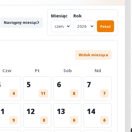
Miesiąc
Rok
Następny miesiąc
Pokaż
Widok miesiąca
Czw
Pt
Sob
Nd
4
5
6
7
4
11
8
7
11
12
13
14
9
8
6
6