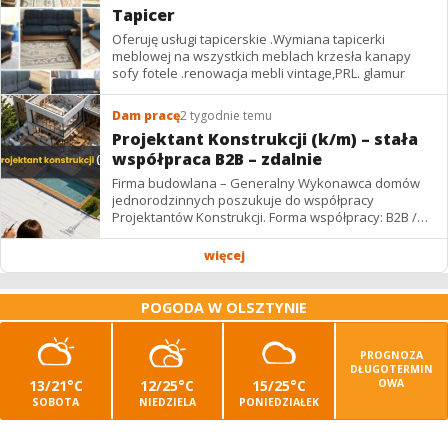
Tapicer
Oferuję usługi tapicerskie .Wymiana tapicerki
meblowej na wszystkich meblach krzesła kanapy
sofy fotele .renowacja mebli vintage,PRL. glamur
Dam pracę
2 tygodnie temu
Projektant Konstrukcji (k/m) – stała
współpraca B2B – zdalnie
Firma budowlana – Generalny Wykonawca domów
jednorodzinnych poszukuje do współpracy
Projektantów Konstrukcji. Forma współpracy: B2B /
podwykonawstwo – zdalnie. Wynagrodzenie: ✔
Stawki...
więcej
POGODA W OLSZTYNIE
PROGNOZA
DŁUGOTERMIN
13/21°C
12/25°C
15/25°C
OWA
SOBOTA
NIEDZIELA
PONIEDZIAŁEK