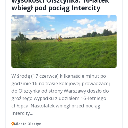
wysokości Olsztynka. 16-latek
wbiegł pod pociąg Intercity
W środę (17 czerwca) kilkanaście minut po
godzinie 16 na trasie kolejowej prowadzącej
do Olsztynka od strony Warszawy doszło do
groźnego wypadku z udziałem 16-letniego
chłopca. Nastolatek wbiegł przed pociąg
Intercity...
Miasto Olsztyn