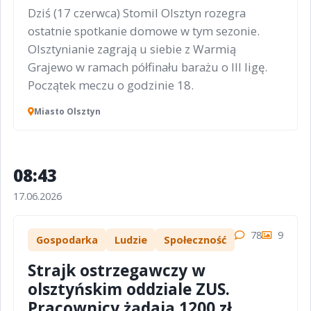
Dziś (17 czerwca) Stomil Olsztyn rozegra
ostatnie spotkanie domowe w tym sezonie.
Olsztynianie zagrają u siebie z Warmią
Grajewo w ramach półfinału barażu o III ligę.
Początek meczu o godzinie 18.
Miasto Olsztyn
08:43
17.06.2026
78
9
Gospodarka
Ludzie
Społeczność
Strajk ostrzegawczy w
olsztyńskim oddziale ZUS.
Pracownicy żądają 1200 zł