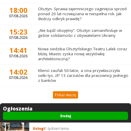
18:00
Olsztyn. Sprawa tajemniczego zaginięcia sprzed
ponad 20 lat rozwiązana w niespełna rok. Jak
07/08.2026
śledczy odkryli prawdę?
15:23
„Nie bądź obojętny”. Olsztyn zamanifestuje w
geście solidarności z obywatelami Ukrainy
07/08.2026
14:41
Nowa siedziba Olsztyńskiego Teatru Lalek coraz
bliżej. Miasto zyska nową wizytówkę
07/08.2026
architektoniczną?
14:02
Klienci zaufali 50-latce, a ona przywłaszczyła
setki tys. zł? 13 zarzutów dla pracownicy jednego
07/08.2026
z banków
Pokaż więcej
Ogłoszenia
Dodaj
Usługi
1 tydzień temu