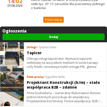
14:02
setki tys. zł? 13 zarzutów dla pracownicy jednego
07/08.2026
z banków
Pokaż więcej
Ogłoszenia
Dodaj
Usługi
1 tydzień temu
Tapicer
Oferuję usługi tapicerskie .Wymiana tapicerki
meblowej na wszystkich meblach krzesła kanapy
sofy fotele .renowacja mebli vintage,PRL. glamur
Dam pracę
2 tygodnie temu
Projektant Konstrukcji (k/m) – stała
współpraca B2B – zdalnie
Firma budowlana – Generalny Wykonawca domów
jednorodzinnych poszukuje do współpracy
Projektantów Konstrukcji. Forma współpracy: B2B /
podwykonawstwo – zdalnie. Wynagrodzenie: ✔