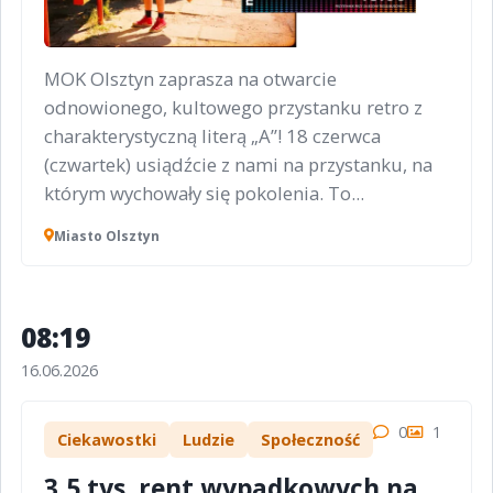
MOK Olsztyn zaprasza na otwarcie
odnowionego, kultowego przystanku retro z
charakterystyczną literą „A”! 18 czerwca
(czwartek) usiądźcie z nami na przystanku, na
którym wychowały się pokolenia. To...
Miasto Olsztyn
08:19
16.06.2026
0
1
Ciekawostki
Ludzie
Społeczność
3,5 tys. rent wypadkowych na