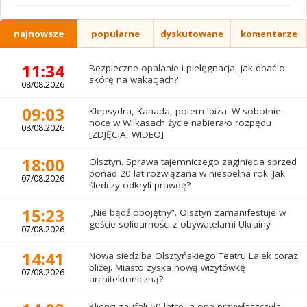
najnowsze
popularne
dyskutowane
komentarze
11:34
Bezpieczne opalanie i pielęgnacja, jak dbać o
skórę na wakacjach?
08/08.2026
09:03
Klepsydra, Kanada, potem Ibiza. W sobotnie
noce w Wilkasach życie nabierało rozpędu
08/08.2026
[ZDJĘCIA, WIDEO]
18:00
Olsztyn. Sprawa tajemniczego zaginięcia sprzed
ponad 20 lat rozwiązana w niespełna rok. Jak
07/08.2026
śledczy odkryli prawdę?
15:23
„Nie bądź obojętny”. Olsztyn zamanifestuje w
geście solidarności z obywatelami Ukrainy
07/08.2026
14:41
Nowa siedziba Olsztyńskiego Teatru Lalek coraz
bliżej. Miasto zyska nową wizytówkę
07/08.2026
architektoniczną?
Klienci zaufali 50-latce, a ona przywłaszczyła