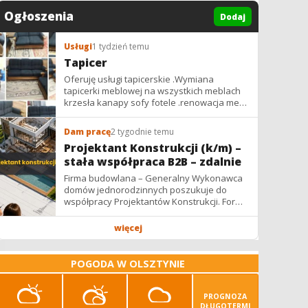
Ogłoszenia
Dodaj
Usługi
1 tydzień temu
Tapicer
Oferuję usługi tapicerskie .Wymiana
tapicerki meblowej na wszystkich meblach
krzesła kanapy sofy fotele .renowacja mebli
vintage,PRL. glamur
Dam pracę
2 tygodnie temu
Projektant Konstrukcji (k/m) –
stała współpraca B2B – zdalnie
Firma budowlana – Generalny Wykonawca
domów jednorodzinnych poszukuje do
współpracy Projektantów Konstrukcji. Forma
współpracy: B2B / podwykonawstwo –
zdalnie. Wynagrodzenie: ✔ Stawki...
więcej
POGODA W OLSZTYNIE
PROGNOZA
DŁUGOTERMI