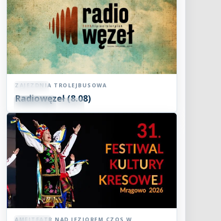
ZAJEZDNIA TROLEJBUSOWA
Koncert
Radiowęzeł (8.08)
08
SIE
15:00
2026
AMFITEATR NAD JEZIOREM CZOS W