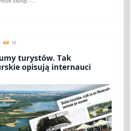
może zasnąć –...
4
16
tłumy turystów. Tak
skie opisują internauci