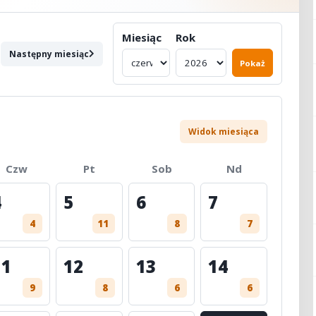
Miesiąc
Rok
Następny miesiąc
Pokaż
Widok miesiąca
Czw
Pt
Sob
Nd
4
5
6
7
4
11
8
7
11
12
13
14
9
8
6
6