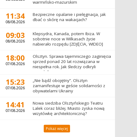
warmińsko-mazurskim
11:34
Bezpieczne opalanie i pielęgnacja, jak
dbać o skórę na wakacjach?
08/08.2026
09:03
Klepsydra, Kanada, potem Ibiza. W
sobotnie noce w Wilkasach życie
08/08.2026
nabierało rozpędu [ZDJĘCIA, WIDEO]
18:00
Olsztyn. Sprawa tajemniczego zaginięcia
sprzed ponad 20 lat rozwiązana w
07/08.2026
niespełna rok. Jak śledczy odkryli
prawdę?
15:23
„Nie bądź obojętny”. Olsztyn
zamanifestuje w geście solidarności z
07/08.2026
obywatelami Ukrainy
14:41
Nowa siedziba Olsztyńskiego Teatru
Lalek coraz bliżej. Miasto zyska nową
07/08.2026
wizytówkę architektoniczną?
Pokaż więcej