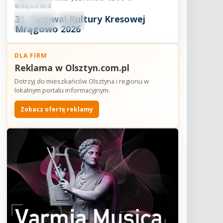
Festiwal
MRĄGOWIE
08
31. Festiwal Kultury Kresowej
SIE
18:30
2026
Mrągowo 2026
DLA FIRM
Reklama w Olsztyn.com.pl
Dotrzyj do mieszkańców Olsztyna i regionu w
lokalnym portalu informacyjnym.
Zobacz ofertę reklamy