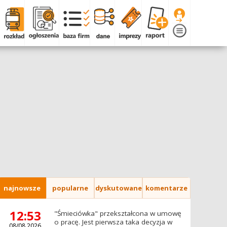
najnowsze
popularne
dyskutowane
komentarze
12:53
"Śmieciówka" przekształcona w umowę
o pracę. Jest pierwsza taka decyzja w
08/08.2026