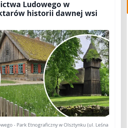
ictwa Ludowego w
ktarów historii dawnej wsi
o - Park Etnograficzny w Olsztynku (ul. Leśna