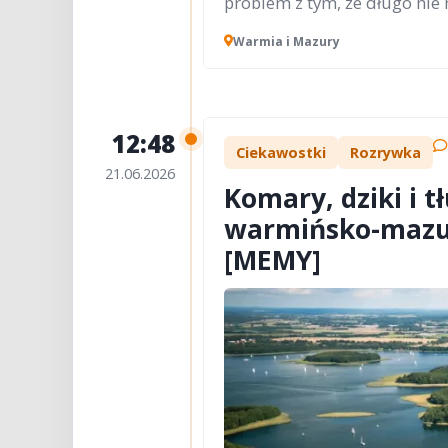
problem z tym, że długo nie 
Warmia i Mazury
12:48
Ciekawostki
Rozrywka
21.06.2026
Komary, dziki i 
warmińsko-mazur
[MEMY]