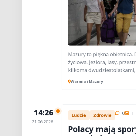
Mazury to piękna obietnica.
życiowa. Jeziora, lasy, przes
kilkoma dwudziestolatkami, b
Warmia i Mazury
14:26
0
1
Ludzie
Zdrowie
21.06.2026
Polacy mają spor