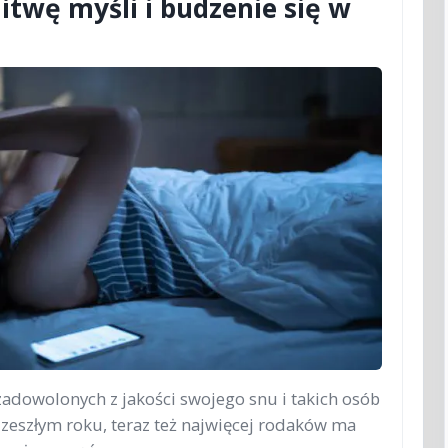
itwę myśli i budzenie się w
adowolonych z jakości swojego snu i takich osób
 zeszłym roku, teraz też najwięcej rodaków ma