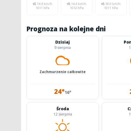
14.4 km/h
14.4 km/h
18.0 km/h
1011 hPa
1012 hPa
1011 hPa
Prognoza na kolejne dni
Dzisiaj
Pon
9 sierpnia
1
Zachmurzenie całkowite
24°
16°
Środa
C
12 sierpnia
1