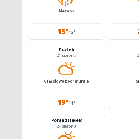
Mżawka
15°
13°
Piątek
21 sierpnia
2
Częściowo pochmurnie
S
19°
11°
Poniedziałek
24 sierpnia