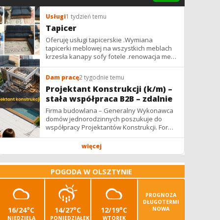
14.4 km/h
1009 hPa
Usługi
1 tydzień temu
Tapicer
Oferuję usługi tapicerskie .Wymiana
tapicerki meblowej na wszystkich meblach
krzesła kanapy sofy fotele .renowacja mebli
vintage,PRL. glamur
Dam pracę
2 tygodnie temu
Projektant Konstrukcji (k/m) –
stała współpraca B2B – zdalnie
Firma budowlana – Generalny Wykonawca
domów jednorodzinnych poszukuje do
współpracy Projektantów Konstrukcji. Forma
współpracy: B2B / podwykonawstwo –
zdalnie. Wynagrodzenie: ✔ Stawki...
więcej
POGODA W OLSZTYNIE
PROGNOZA
DŁUGOTERMI
16/24°C
14/27°C
12/19°C
NOWA
NIEDZIELA
PONIEDZIAŁEK
WTOREK