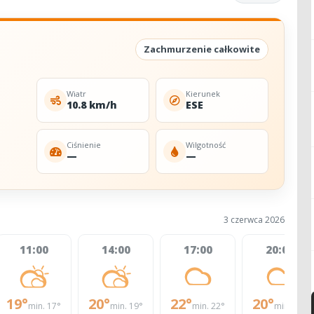
Zachmurzenie całkowite
Wiatr
Kierunek
10.8 km/h
ESE
Ciśnienie
Wilgotność
—
—
3 czerwca 2026
11:00
14:00
17:00
20:00
19°
20°
22°
20°
min. 17°
min. 19°
min. 22°
min. 17°