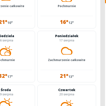
zenie całkowite
Pochmurnie
21°
16°
10°
12°
iedziela
Poniedziałek
6 sierpnia
17 sierpnia
ochmurnie
Zachmurzenie całkowite
32°
21°
17°
13°
Środa
Czwartek
9 sierpnia
20 sierpnia