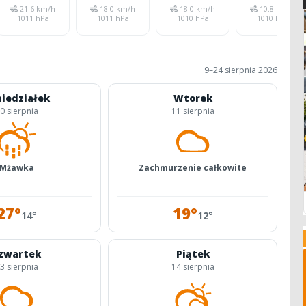
21.6 km/h
18.0 km/h
18.0 km/h
10.8 km/h
1011 hPa
1011 hPa
1010 hPa
1010 hPa
9–24 sierpnia 2026
iedziałek
Wtorek
0 sierpnia
11 sierpnia
Mżawka
Zachmurzenie całkowite
27°
19°
14°
12°
zwartek
Piątek
3 sierpnia
14 sierpnia