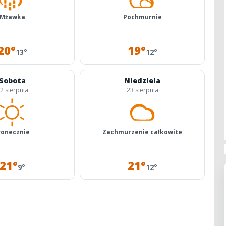
Mżawka
Pochmurnie
20°
19°
13°
12°
Sobota
Niedziela
2 sierpnia
23 sierpnia
łonecznie
Zachmurzenie całkowite
21°
21°
9°
12°