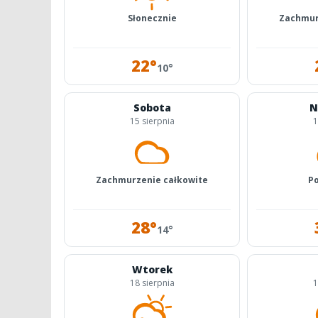
Słonecznie
Zachmur
22°
10°
Sobota
N
15 sierpnia
1
Zachmurzenie całkowite
P
28°
14°
Wtorek
18 sierpnia
1