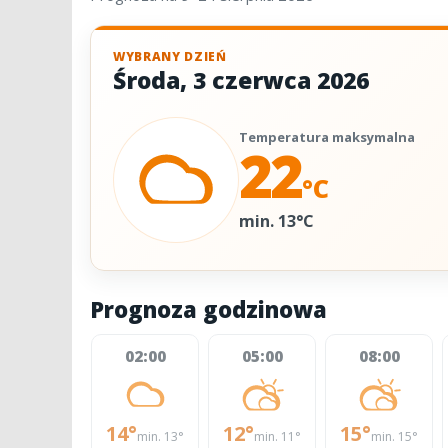
WYBRANY DZIEŃ
Środa
,
3 czerwca 2026
Temperatura maksymalna
22
°C
min. 13°C
Prognoza godzinowa
02:00
05:00
08:00
14°
12°
15°
min. 13°
min. 11°
min. 15°