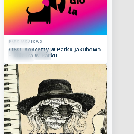
PARK JAKUBOWO
Koncert
OBO: Koncerty W Parku Jakubowo
09
SIE
– Kultura W Parku
18:00
2026