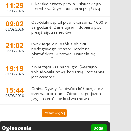
11:29
Piłkarskie szachy przy al. Piłsudskiego.
Stomil z ważnymi punktami [ZDJĘCIA]
09/08.2026
09:02
Ostródzki szpital płaci lekarzom... 1600 zł
za godzinę. Dane ujawnił dopiero pod
09/08.2026
presją sądu i mediów
21:02
Ewakuacja 235 osób z obiektu
noclegowego "Manor Hotel" na
08/08.2026
olsztyńskim Gutkowie. Osunęła się
ściana [ZDJĘCIA, WIDEO]
19:19
"Zwierzęca Kraina" w gm. Świętajno
wybudowała nową kociarnię. Potrzebne
08/08.2026
jest wsparcie
15:44
Gmina Dywity. Na dwóch kółkach, ale z
trzema promilami. Zdradziła go jazda
08/08.2026
„zygzakiem” i bełkotliwa mowa
23:00
Pokaż więcej
16°
Ogłoszenia
min. 13°
Dodaj