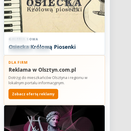
GALERIA SOWA
Koncert
Osiecka Królową Piosenki
09
SIE
18:07
2026
DLA FIRM
Reklama w Olsztyn.com.pl
Dotrzyj do mieszkańców Olsztyna i regionu w
lokalnym portalu informacyjnym.
Zobacz ofertę reklamy