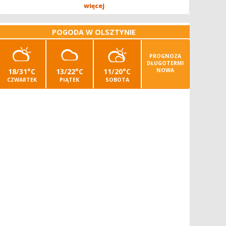
operatora/kę kombajnu z uprawnieniami -...
więcej
POGODA W OLSZTYNIE
PROGNOZA
DŁUGOTERMI
18/31°C
13/22°C
11/20°C
NOWA
CZWARTEK
PIĄTEK
SOBOTA