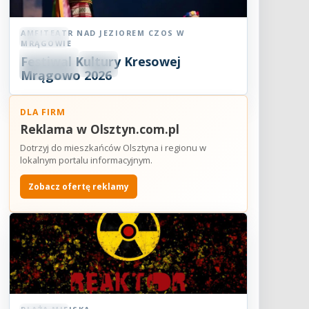
AMFITEATR NAD JEZIOREM CZOS W
Koncert
MRĄGOWIE
06
Festiwal Kultury Kresowej
SIE
18:30
2026
Mrągowo 2026
DLA FIRM
Reklama w Olsztyn.com.pl
Dotrzyj do mieszkańców Olsztyna i regionu w
lokalnym portalu informacyjnym.
Zobacz ofertę reklamy