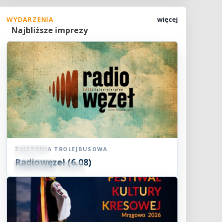
WYDARZENIA
więcej
Najbliższe imprezy
ZAJEZDNIA TROLEJBUSOWA
Koncert
Radiowęzeł (6.08)
06
SIE
18:00
2026