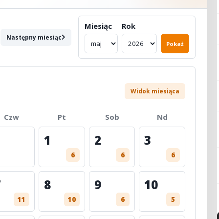
Miesiąc
Rok
Następny miesiąc
Pokaż
Widok miesiąca
Czw
Pt
Sob
Nd
1
2
3
6
6
6
7
8
9
10
11
10
6
5