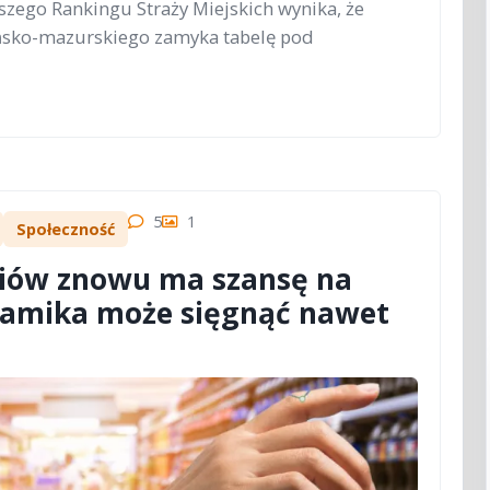
szego Rankingu Straży Miejskich wynika, że
ńsko-mazurskiego zamyka tabelę pod
5
1
Społeczność
diów znowu ma szansę na
namika może sięgnąć nawet