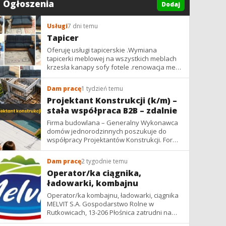
Ogłoszenia
Dodaj
Usługi
7 dni temu
Tapicer
Oferuję usługi tapicerskie .Wymiana
tapicerki meblowej na wszystkich meblach
krzesła kanapy sofy fotele .renowacja mebli
vintage,PRL. glamur
Dam pracę
1 tydzień temu
Projektant Konstrukcji (k/m) –
stała współpraca B2B – zdalnie
Firma budowlana – Generalny Wykonawca
domów jednorodzinnych poszukuje do
współpracy Projektantów Konstrukcji. Forma
współpracy: B2B / podwykonawstwo –
zdalnie. Wynagrodzenie: ✔ Stawki...
Dam pracę
2 tygodnie temu
Operator/ka ciągnika,
ładowarki, kombajnu
Operator/ka kombajnu, ładowarki, ciągnika
MELVIT S.A. Gospodarstwo Rolne w
Rutkowicach, 13-206 Płośnica zatrudni na
umowę zlecenie na okres żniw: -