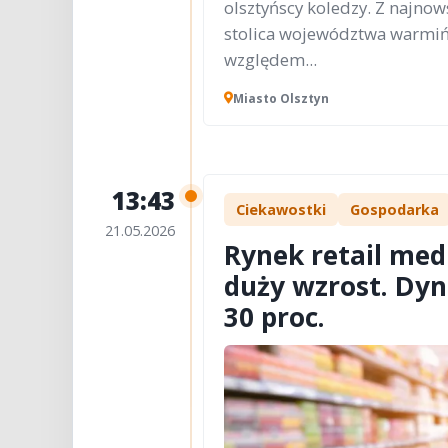
olsztyńscy koledzy. Z najnow
stolica województwa warmi
względem...
Miasto Olsztyn
13:43
Ciekawostki
Gospodarka
21.05.2026
Rynek retail me
duży wzrost. Dy
30 proc.