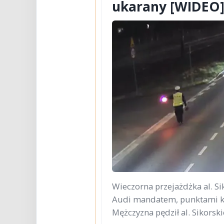
ukarany [WIDEO
Wieczorna przejażdżka al. Si
Audi mandatem, punktami ka
Mężczyzna pędził al. Sikorsk