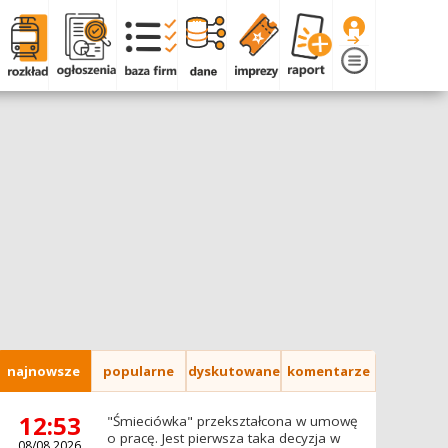
najnowsze
popularne
dyskutowane
komentarze
12:53
"Śmieciówka" przekształcona w umowę
o pracę. Jest pierwsza taka decyzja w
08/08.2026