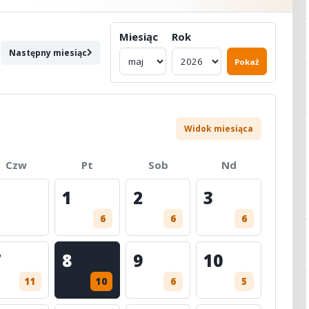
Miesiąc
Rok
Następny miesiąc
Pokaż
Widok miesiąca
Czw
Pt
Sob
Nd
1
2
3
6
6
6
7
8
9
10
11
10
6
5