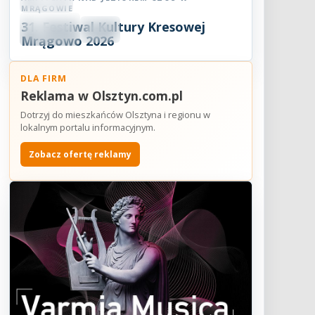
Festiwal
MRĄGOWIE
08
31. Festiwal Kultury Kresowej
SIE
18:30
2026
Mrągowo 2026
DLA FIRM
Reklama w Olsztyn.com.pl
Dotrzyj do mieszkańców Olsztyna i regionu w
lokalnym portalu informacyjnym.
Zobacz ofertę reklamy