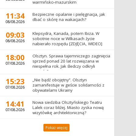
warmińsko-mazurskim
11:34
Bezpieczne opalanie i pielęgnacja, jak
dbać o skórę na wakacjach?
08/08.2026
09:03
Klepsydra, Kanada, potem Ibiza. W
sobotnie noce w Wilkasach życie
08/08.2026
nabierało rozpędu [ZDJĘCIA, WIDEO]
18:00
Olsztyn. Sprawa tajemniczego zaginięcia
sprzed ponad 20 lat rozwiązana w
07/08.2026
niespełna rok. Jak śledczy odkryli
prawdę?
15:23
„Nie bądź obojętny”. Olsztyn
zamanifestuje w geście solidarności z
07/08.2026
obywatelami Ukrainy
14:41
Nowa siedziba Olsztyńskiego Teatru
Lalek coraz bliżej. Miasto zyska nową
07/08.2026
wizytówkę architektoniczną?
Pokaż więcej