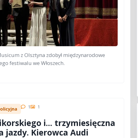
Musicum z Olsztyna zdobył międzynarodowe
ego festiwalu we Włoszech.
1
1
olicyjna
ikorskiego i... trzymiesięczna
 jazdy. Kierowca Audi