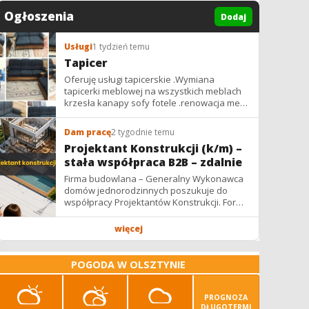
Ogłoszenia
Dodaj
Usługi
1 tydzień temu
Tapicer
Oferuję usługi tapicerskie .Wymiana
tapicerki meblowej na wszystkich meblach
krzesła kanapy sofy fotele .renowacja mebli
vintage,PRL. glamur
Dam pracę
2 tygodnie temu
Projektant Konstrukcji (k/m) –
stała współpraca B2B – zdalnie
Firma budowlana – Generalny Wykonawca
domów jednorodzinnych poszukuje do
współpracy Projektantów Konstrukcji. Forma
współpracy: B2B / podwykonawstwo –
zdalnie. Wynagrodzenie: ✔ Stawki...
więcej
POGODA W OLSZTYNIE
PROGNOZA
DŁUGOTERMI