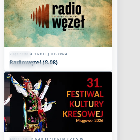
ZAJEZDNIA TROLEJBUSOWA
Koncert
Radiowęzeł (8.08)
08
SIE
15:00
2026
AMFITEATR NAD JEZIOREM CZOS W