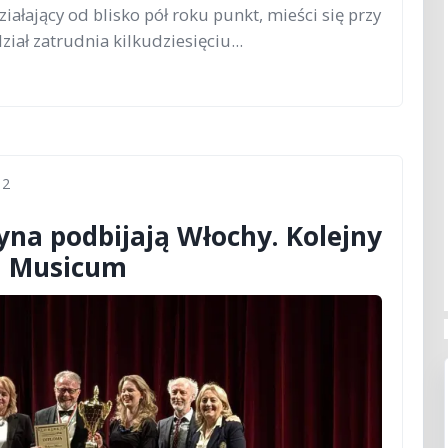
iałający od blisko pół roku punkt, mieści się przy
ział zatrudnia kilkudziesięciu...
2
yna podbijają Włochy. Kolejny
m Musicum