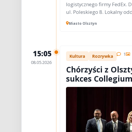
logistycznego firmy FedEx. Dz
ul. Poleskiego 8. Lokalny odd
Miasto Olsztyn
15:05
1
Kultura
Rozrywka
08.05.2026
Chórzyści z Olszt
sukces Collegiu