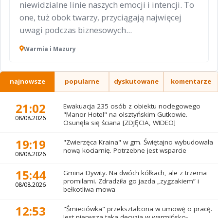
niewidzialne linie naszych emocji i intencji. To
one, tuż obok twarzy, przyciągają najwięcej
uwagi podczas biznesowych...
Warmia i Mazury
najnowsze
popularne
dyskutowane
komentarze
21:02
Ewakuacja 235 osób z obiektu noclegowego
"Manor Hotel" na olsztyńskim Gutkowie.
08/08.2026
Osunęła się ściana [ZDJĘCIA, WIDEO]
19:19
"Zwierzęca Kraina" w gm. Świętajno wybudowała
nową kociarnię. Potrzebne jest wsparcie
08/08.2026
15:44
Gmina Dywity. Na dwóch kółkach, ale z trzema
promilami. Zdradziła go jazda „zygzakiem” i
08/08.2026
bełkotliwa mowa
12:53
"Śmieciówka" przekształcona w umowę o pracę.
Jest pierwsza taka decyzja w warmińsko-