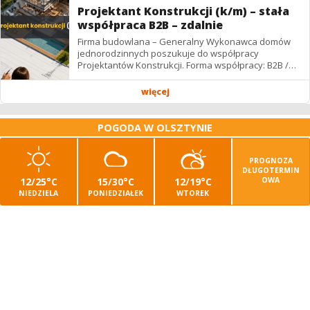
Projektant Konstrukcji (k/m) – stała
współpraca B2B – zdalnie
Firma budowlana – Generalny Wykonawca domów
jednorodzinnych poszukuje do współpracy
Projektantów Konstrukcji. Forma współpracy: B2B /
podwykonawstwo – zdalnie. Wynagrodzenie: ✔
Stawki...
więcej
POGODA W OLSZTYNIE
PROGNOZA
DŁUGOTERMIN
12/25°C
15/30°C
12/19°C
OWA
NIEDZIELA
PONIEDZIAŁEK
WTOREK