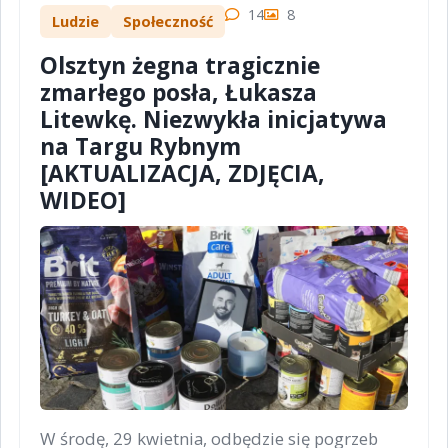
14
8
Ludzie
Społeczność
Olsztyn żegna tragicznie
zmarłego posła, Łukasza
Litewkę. Niezwykła inicjatywa
na Targu Rybnym
[AKTUALIZACJA, ZDJĘCIA,
WIDEO]
W środę, 29 kwietnia, odbędzie się pogrzeb