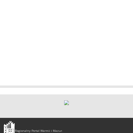
Olsztyn
-
Regionalny Portal Warmii i Mazur.