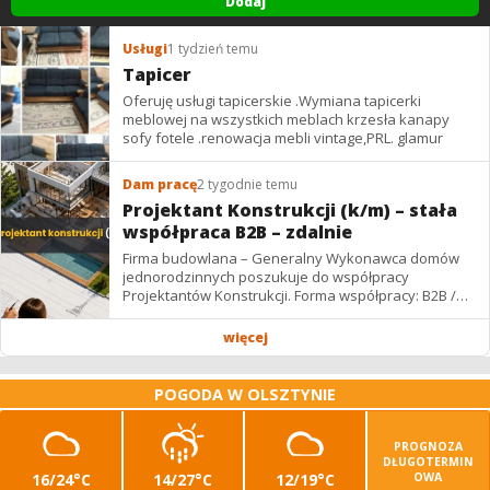
Dodaj
Usługi
1 tydzień temu
Tapicer
Oferuję usługi tapicerskie .Wymiana tapicerki
meblowej na wszystkich meblach krzesła kanapy
sofy fotele .renowacja mebli vintage,PRL. glamur
Dam pracę
2 tygodnie temu
Projektant Konstrukcji (k/m) – stała
współpraca B2B – zdalnie
Firma budowlana – Generalny Wykonawca domów
jednorodzinnych poszukuje do współpracy
Projektantów Konstrukcji. Forma współpracy: B2B /
podwykonawstwo – zdalnie. Wynagrodzenie: ✔
Stawki...
więcej
POGODA W OLSZTYNIE
PROGNOZA
DŁUGOTERMIN
16/24°C
14/27°C
12/19°C
OWA