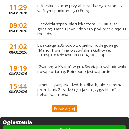
11:29
Piłkarskie szachy przy al. Piłsudskiego. Stomil z
ważnymi punktami [ZDJĘCIA]
09/08.2026
09:02
Ostródzki szpital płaci lekarzom... 1600 zł za
godzinę. Dane ujawnił dopiero pod presją sądu i
09/08.2026
mediów
21:02
Ewakuacja 235 osób z obiektu noclegowego
"Manor Hotel" na olsztyńskim Gutkowie.
08/08.2026
Osunęła się ściana [ZDJĘCIA, WIDEO]
19:19
"Zwierzęca Kraina" w gm. Świętajno wybudowała
nową kociarnię. Potrzebne jest wsparcie
08/08.2026
15:44
Gmina Dywity. Na dwóch kółkach, ale z trzema
promilami. Zdradziła go jazda „zygzakiem” i
08/08.2026
bełkotliwa mowa
Pokaż więcej
Ogłoszenia