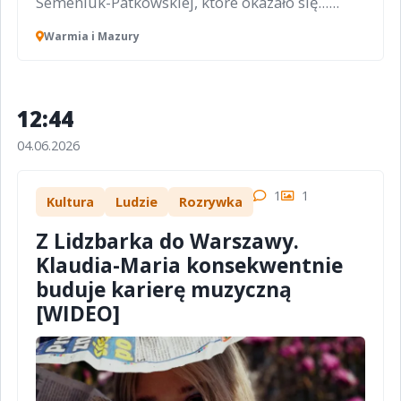
Semeniuk-Patkowskiej, które okazało się......
Warmia i Mazury
12:44
04.06.2026
1
1
Kultura
Ludzie
Rozrywka
Z Lidzbarka do Warszawy.
Klaudia-Maria konsekwentnie
buduje karierę muzyczną
[WIDEO]