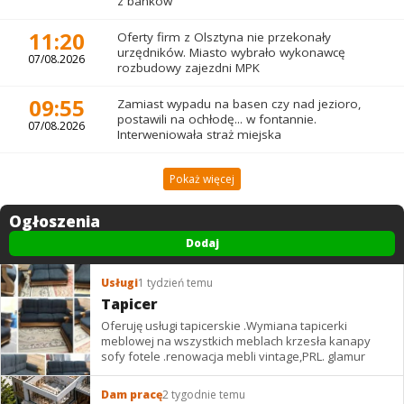
z banków
11:20
Oferty firm z Olsztyna nie przekonały
urzędników. Miasto wybrało wykonawcę
07/08.2026
rozbudowy zajezdni MPK
09:55
Zamiast wypadu na basen czy nad jezioro,
postawili na ochłodę... w fontannie.
07/08.2026
Interweniowała straż miejska
Pokaż więcej
Ogłoszenia
Dodaj
Usługi
1 tydzień temu
Tapicer
Oferuję usługi tapicerskie .Wymiana tapicerki
meblowej na wszystkich meblach krzesła kanapy
sofy fotele .renowacja mebli vintage,PRL. glamur
Dam pracę
2 tygodnie temu