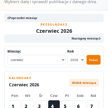
Wybierz datę i sprawdź publikacje z danego dnia.
Poprzedni miesiąc
PRZEGLĄDASZ
Czerwiec 2026
Następny miesiąc
Miesiąc
Rok
Pokaż
KALENDARZ
Widok miesiąca
Czerwiec 2026
Pon
Wt
Śr
Czw
Pt
Sob
Nd
1
2
3
4
5
6
7