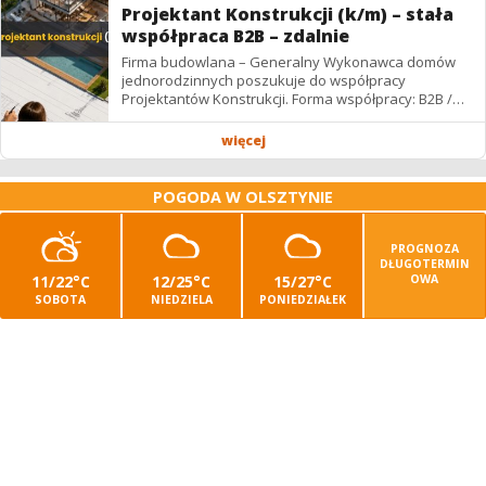
Projektant Konstrukcji (k/m) – stała
współpraca B2B – zdalnie
Firma budowlana – Generalny Wykonawca domów
jednorodzinnych poszukuje do współpracy
Projektantów Konstrukcji. Forma współpracy: B2B /
podwykonawstwo – zdalnie. Wynagrodzenie: ✔
Stawki...
więcej
POGODA W OLSZTYNIE
PROGNOZA
DŁUGOTERMIN
11/22°C
12/25°C
15/27°C
OWA
SOBOTA
NIEDZIELA
PONIEDZIAŁEK