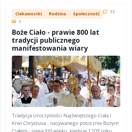
33
Ciekawostki
Rodzina
Społeczność
3
Boże Ciało - prawie 800 lat
tradycji publicznego
manifestowania wiary
Tradycja Uroczystości Najświętszego Ciała i
Krwi Chrystusa - nazywanego potocznie Bożym
Ciałem - sięga XIII wieku, kiedy w 1209 roku