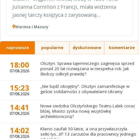
Julianna Cornillon z Francji, miała widzenia
jasnej tarczy księżyca z zarysowaną...
Warmia i Mazury
najnowsze
popularne
dyskutowane
komentarze
18:00
Olsztyn. Sprawa tajemniczego zaginięcia sprzed
ponad 20 lat rozwiązana w niespełna rok. Jak
07/08.2026
śledczy odkryli prawdę?
15:23
„Nie bądź obojętny”. Olsztyn zamanifestuje w
geście solidarności z obywatelami Ukrainy
07/08.2026
14:41
Nowa siedziba Olsztyńskiego Teatru Lalek coraz
bliżej. Miasto zyska nową wizytówkę
07/08.2026
architektoniczną?
14:02
Klienci zaufali 50-latce, a ona przywłaszczyła
setki tys. zł? 13 zarzutów dla pracownicy jednego
07/08.2026