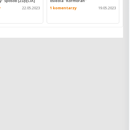
y'' sposób [ZDJĘCIA]
osiedla ''Kormoran''
y
22.05.2023
1 komentarzy
19.05.2023