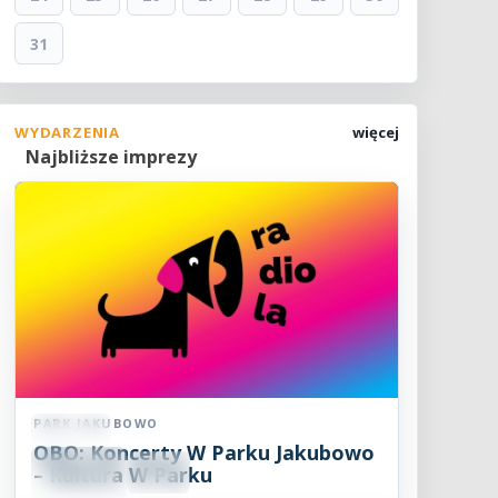
31
WYDARZENIA
więcej
Najbliższe imprezy
PARK JAKUBOWO
Koncert
OBO: Koncerty W Parku Jakubowo
09
SIE
– Kultura W Parku
18:00
2026