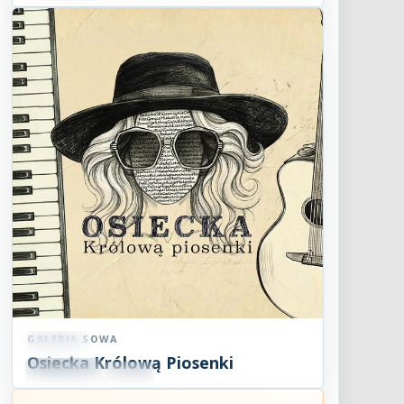
GALERIA SOWA
Koncert
Osiecka Królową Piosenki
09
SIE
18:07
2026