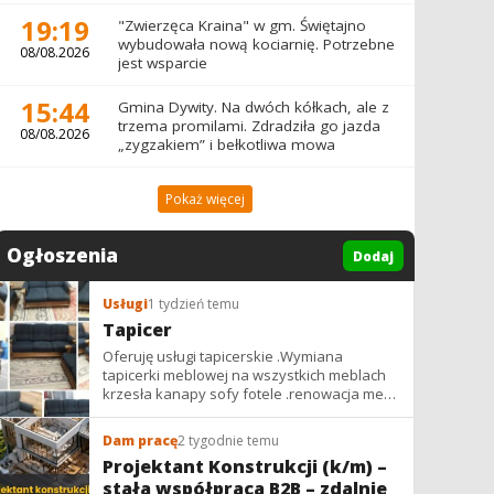
19:19
"Zwierzęca Kraina" w gm. Świętajno
wybudowała nową kociarnię. Potrzebne
08/08.2026
jest wsparcie
15:44
Gmina Dywity. Na dwóch kółkach, ale z
trzema promilami. Zdradziła go jazda
08/08.2026
„zygzakiem” i bełkotliwa mowa
Pokaż więcej
Ogłoszenia
Dodaj
Usługi
1 tydzień temu
Tapicer
Oferuję usługi tapicerskie .Wymiana
tapicerki meblowej na wszystkich meblach
krzesła kanapy sofy fotele .renowacja mebli
vintage,PRL. glamur
Dam pracę
2 tygodnie temu
Projektant Konstrukcji (k/m) –
stała współpraca B2B – zdalnie