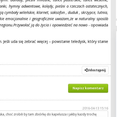
anki, hymny adwentowe, kolędy, pieśni o rzeczach ostatecznych,
ą cymbały wileńskie, klarnet, saksofon , duduk , skrzypce, lutnia,
ie emocjonalnie i geograficznie uważam,że w naturalny sposób
regionu.Przywołać ją do życia i opowiedzieć na nowo
- opowiada
 Jeśli uda się zebrać więcej – powstanie teledysk, który stanie
Udostępnij
Napisz komentarz
2016-04-13 15:16
ka, choć zrobili by tam zbiórkę do kapelusza i jakby każdy trochę