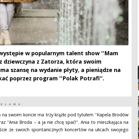
j występie w popularnym talent show ''Mam
az dziewczyna z Zatorza, która swoim
a szansę na wydanie płyty, a pieniądze na
kać poprzez program ''Polak Potrafi''.
EKLAMA
, a na swoim koncie ma trzy krążki pod tytułem ''Kapela Brodów
az ''Ania Broda – a ja nie chcę spać!''. Ania to mieszkająca na
eście ze swoich spontanicznych koncertów na ulicach swojego