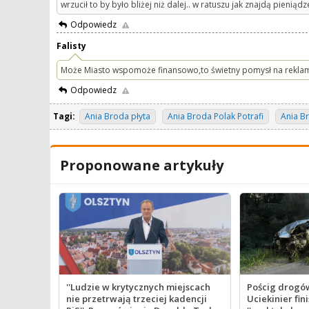
wrzucił to by było bliżej niż dalej.. w ratuszu jak znajdą pienią
Odpowiedz
Falisty
Może Miasto wspomoże finansowo,to świetny pomysł na reklamę 
Odpowiedz
Tagi:
Ania Broda płyta
Ania Broda Polak Potrafi
Ania B
Proponowane artykuły
''Ludzie w krytycznych miejscach
Pościg drogów
nie przetrwają trzeciej kadencji
Uciekinier fin