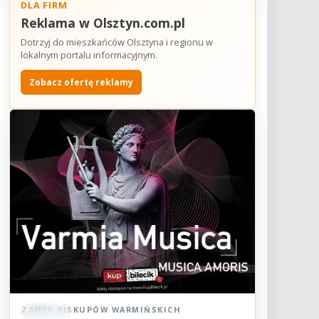
DLA FIRM
Reklama w Olsztyn.com.pl
Dotrzyj do mieszkańców Olsztyna i regionu w
lokalnym portalu informacyjnym.
Zobacz ofertę reklamy
ZAMEK BISKUPÓW WARMIŃSKICH
Koncert