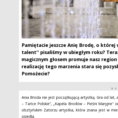
Pamiętacie jeszcze Anię Brodę, o które
talent'' pisaliśmy w ubiegłym roku? Ter
magicznym głosem promuje nasz region m
realizację tego marzenia stara się pozys
Pomożecie?
R
Ania Broda nie jest początkującą artystką. Gra od lat
– Tańce Polskie”, „Kapela Brodów – Pieśni Maryjne'' or
olsztyńskim Zatorzu artystka, która znana jest w mi
osiedla.