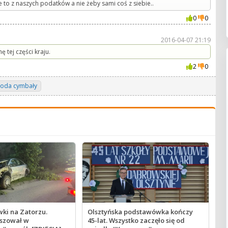
dze to z naszych podatków a nie żeby sami coś z siebie..
0
0
2016-04-07 21:19
tej części kraju.
2
0
roda cymbały
ki na Zatorzu.
Olsztyńska podstawówka kończy
iszował w
45-lat. Wszystko zaczęło się od