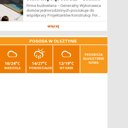
Firma budowlana – Generalny Wykonawca
domów jednorodzinnych poszukuje do
współpracy Projektantów Konstrukcji. Forma
współpracy: B2B / podwykonawstwo –
zdalnie. Wynagrodzenie: ✔ Stawki...
więcej
POGODA W OLSZTYNIE
PROGNOZA
DŁUGOTERMI
16/24°C
14/27°C
12/19°C
NOWA
NIEDZIELA
PONIEDZIAŁEK
WTOREK