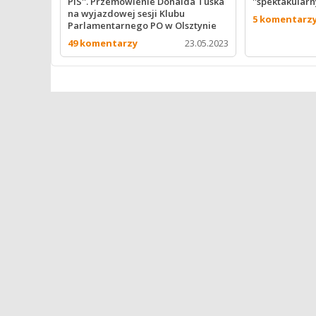
PiS''. Przemówienie Donalda Tuska
''spektakularn
na wyjazdowej sesji Klubu
5 komentarz
Parlamentarnego PO w Olsztynie
49 komentarzy
23.05.2023