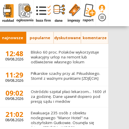
najnowsze
popularne
dyskutowane
komentarze
12:48
Blisko 60 proc. Polaków wykorzystuje
wakacyjny urlop na remont lub
09/08.2026
odświeżenie własnego lokum
11:29
Piłkarskie szachy przy al. Piłsudskiego.
Stomil z ważnymi punktami [ZDJĘCIA]
09/08.2026
09:02
Ostródzki szpital płaci lekarzom... 1600 zł
za godzinę. Dane ujawnił dopiero pod
09/08.2026
presją sądu i mediów
21:02
Ewakuacja 235 osób z obiektu
noclegowego "Manor Hotel" na
08/08.2026
olsztyńskim Gutkowie. Osunęła się
ściana [ZDJĘCIA, WIDEO]