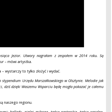
ysiąca Jezior. Utwory nagrałam z zespołem w 2014 roku. Są
zur –
mówi artystka.
 – wystarczy to tylko złożyć i wydać.
 stypendium Urzędu Marszałkowskiego w Olsztynie. Melodie jak
ęci, dziś dzięki Waszemu Wsparciu będę mogła pokazać je całemu
ką naszego regionu.
nymi: ballady, pieśni miłosne, tańce pasterskie, tańce weselne,