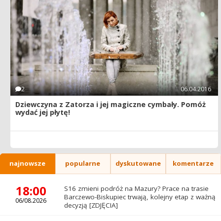
2
06.04.2016
Dziewczyna z Zatorza i jej magiczne cymbały. Pomóż
wydać jej płytę!
najnowsze
popularne
dyskutowane
komentarze
18:00
S16 zmieni podróż na Mazury? Prace na trasie
Barczewo-Biskupiec trwają, kolejny etap z ważną
06/08.2026
decyzją [ZDJĘCIA]