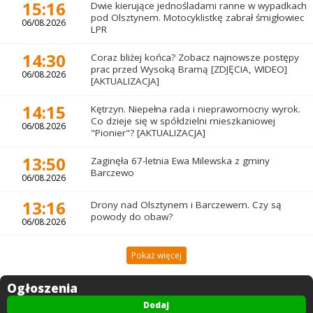
15:16
Dwie kierujące jednośladami ranne w wypadkach
pod Olsztynem. Motocyklistkę zabrał śmigłowiec
06/08.2026
LPR
14:30
Coraz bliżej końca? Zobacz najnowsze postępy
prac przed Wysoką Bramą [ZDJĘCIA, WIDEO]
06/08.2026
[AKTUALIZACJA]
14:15
Kętrzyn. Niepełna rada i nieprawomocny wyrok.
Co dzieje się w spółdzielni mieszkaniowej
06/08.2026
"Pionier"? [AKTUALIZACJA]
13:50
Zaginęła 67-letnia Ewa Milewska z gminy
Barczewo
06/08.2026
13:16
Drony nad Olsztynem i Barczewem. Czy są
powody do obaw?
06/08.2026
Pokaż więcej
Ogłoszenia
Dodaj