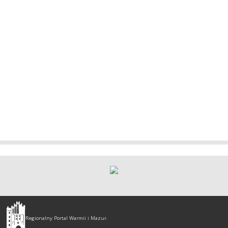
Olsztyn
-
Regionalny Portal Warmii i Mazur.