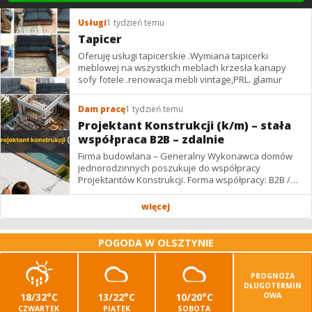
Usługi
1 tydzień temu
Tapicer
Oferuję usługi tapicerskie .Wymiana tapicerki
meblowej na wszystkich meblach krzesła kanapy
sofy fotele .renowacja mebli vintage,PRL. glamur
Dam pracę
1 tydzień temu
Projektant Konstrukcji (k/m) – stała
współpraca B2B – zdalnie
Firma budowlana – Generalny Wykonawca domów
jednorodzinnych poszukuje do współpracy
Projektantów Konstrukcji. Forma współpracy: B2B /
podwykonawstwo – zdalnie. Wynagrodzenie: ✔
Stawki...
więcej
POGODA W OLSZTYNIE
PROGNOZA
DŁUGOTERMIN
18/32°C
13/22°C
10/20°C
OWA
CZWARTEK
PIĄTEK
SOBOTA