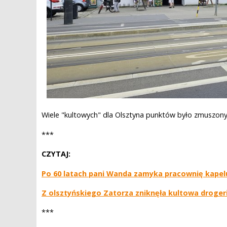
Wiele "kultowych" dla Olsztyna punktów było zmuszony
***
CZYTAJ:
Po 60 latach pani Wanda zamyka pracownię kapel
Z olsztyńskiego Zatorza zniknęła kultowa drogeri
***