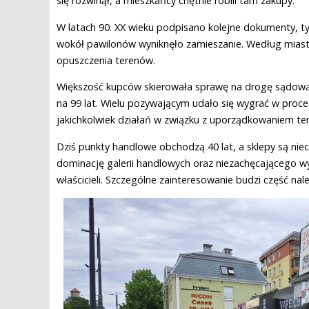
się rozwinął, a mieszkańcy chętnie robili tam zakupy.
W latach 90. XX wieku podpisano kolejne dokumenty, 
wokół pawilonów wyniknęło zamieszanie. Według miasta
opuszczenia terenów.
Większość kupców skierowała sprawę na drogę sądową 
na 99 lat. Wielu pozywającym udało się wygrać w proces
jakichkolwiek działań w związku z uporządkowaniem te
Dziś punkty handlowe obchodzą 40 lat, a sklepy są nie
dominację galerii handlowych oraz niezachęcającego wy
właścicieli. Szczególne zainteresowanie budzi część nal