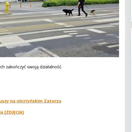
ch zakończyć swoją działalność.
uszy na olsztyńskim Zatorzu
a [ZDJĘCIA]