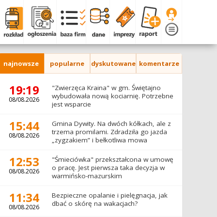
najnowsze
popularne
dyskutowane
komentarze
19:19
"Zwierzęca Kraina" w gm. Świętajno
wybudowała nową kociarnię. Potrzebne
08/08.2026
jest wsparcie
15:44
Gmina Dywity. Na dwóch kółkach, ale z
trzema promilami. Zdradziła go jazda
08/08.2026
„zygzakiem” i bełkotliwa mowa
12:53
"Śmieciówka" przekształcona w umowę
o pracę. Jest pierwsza taka decyzja w
08/08.2026
warmińsko-mazurskim
11:34
Bezpieczne opalanie i pielęgnacja, jak
dbać o skórę na wakacjach?
08/08.2026