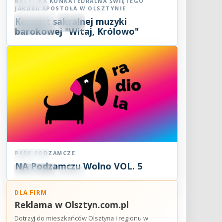
BAZYLIKA KONKATEDRALNA ŚWIĘTEGO
Koncert
JAKUBA APOSTOŁA W OLSZTYNIE
08
Koncert sakralnej muzyki
SIE
20:00
2026
barokowej "Witaj, Królowo"
PARK PODZAMCZE
Koncert
NA Podzamczu Wolno VOL. 5
09
SIE
15:00
2026
DLA FIRM
Reklama w Olsztyn.com.pl
Dotrzyj do mieszkańców Olsztyna i regionu w