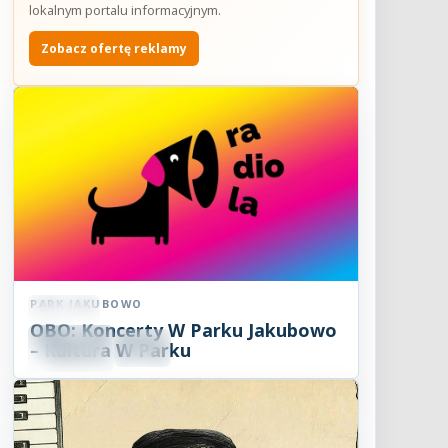
lokalnym portalu informacyjnym.
Zobacz ofertę reklamy
PARK JAKUBOWO
Koncert
OBO: Koncerty W Parku Jakubowo
09
SIE
– Kultura W Parku
18:00
2026