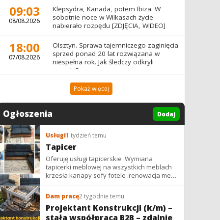
09:03
Klepsydra, Kanada, potem Ibiza. W
sobotnie noce w Wilkasach życie
08/08.2026
nabierało rozpędu [ZDJĘCIA, WIDEO]
18:00
Olsztyn. Sprawa tajemniczego zaginięcia
sprzed ponad 20 lat rozwiązana w
07/08.2026
niespełna rok. Jak śledczy odkryli
prawdę?
Pokaż więcej
Ogłoszenia
Dodaj
Usługi
1 tydzień temu
Tapicer
Oferuję usługi tapicerskie .Wymiana
tapicerki meblowej na wszystkich meblach
krzesła kanapy sofy fotele .renowacja mebli
vintage,PRL. glamur
Dam pracę
2 tygodnie temu
Projektant Konstrukcji (k/m) –
stała współpraca B2B – zdalnie