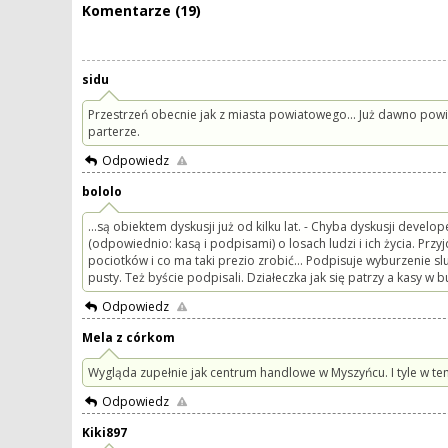
Komentarze (19)
sidu
Przestrzeń obecnie jak z miasta powiatowego... Już dawno po
parterze.
Odpowiedz
bololo
...są obiektem dyskusji już od kilku lat. - Chyba dyskusji devel
(odpowiednio: kasą i podpisami) o losach ludzi i ich życia. Przy
pociotków i co ma taki prezio zrobić... Podpisuje wyburzenie 
pusty. Też byście podpisali. Działeczka jak się patrzy a kasy w b
Odpowiedz
Mela z córkom
Wygląda zupełnie jak centrum handlowe w Myszyńcu. I tyle w te
Odpowiedz
Kiki897