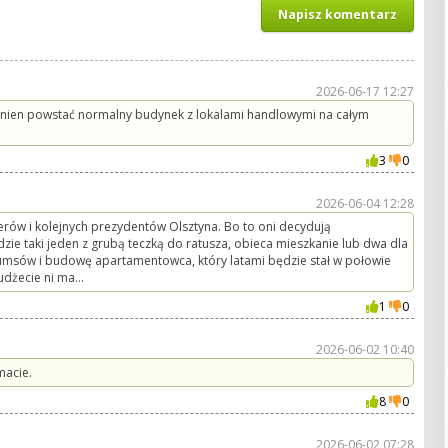
Napisz komentarz
2026-06-17 12:27
winien powstać normalny budynek z lokalami handlowymi na całym
3
0
2026-06-04 12:28
operów i kolejnych prezydentów Olsztyna. Bo to oni decydują
jdzie taki jeden z grubą teczką do ratusza, obieca mieszkanie lub dwa dla
slumsów i budowę apartamentowca, który latami będzie stał w połowie
udżecie ni ma...
1
0
2026-06-02 10:40
macie.
8
0
2026-06-02 07:28