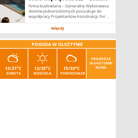
Firma budowlana – Generalny Wykonawca
domów jednorodzinnych poszukuje do
współpracy Projektantów Konstrukcji. Forma
współpracy: B2B / podwykonawstwo –
zdalnie. Wynagrodzenie: ✔ Stawki...
więcej
POGODA W OLSZTYNIE
PROGNOZA
DŁUGOTERMI
13/21°C
12/25°C
15/30°C
NOWA
SOBOTA
NIEDZIELA
PONIEDZIAŁEK