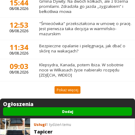
15:44
Gmina Dywity. Na dwóch kółkach, ale z trzema
promilami. Zdradziła go jazda „zygzakiem” i
08/08.2026
bełkotliwa mowa
12:53
"Śmieciówka" przekształcona w umowę o pracę.
Jest pierwsza taka decyzja w warmińsko-
08/08.2026
mazurskim
11:34
Bezpieczne opalanie i pielęgnacja, jak dbać o
skórę na wakacjach?
08/08.2026
09:03
Klepsydra, Kanada, potem Ibiza. W sobotnie
noce w Wilkasach życie nabierało rozpędu
08/08.2026
[ZDJĘCIA, WIDEO]
Pokaż więcej
Ogłoszenia
Dodaj
Usługi
1 tydzień temu
Tapicer