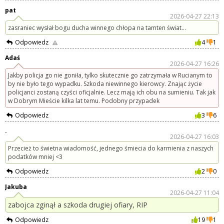
pat
2026-04-27 22:13
zasraniec wysłał bogu ducha winnego chłopa na tamten świat...
Odpowiedz
4
1
Adaś
2026-04-27 16:26
Jakby policja go nie goniła, tylko skutecznie go zatrzymała w Rucianym to
by nie było tego wypadku. Szkoda niewinnego kierowcy. Znając życie
policjanci zostaną czyści oficjalnie. Lecz mają ich obu na sumieniu. Tak jak
w Dobrym Mieście kilka lat temu. Podobny przypadek
Odpowiedz
3
6
.
2026-04-27 16:03
Przecież to świetna wiadomość, jednego śmiecia do karmienia z naszych
podatków mniej <3
Odpowiedz
2
0
Jakuba
2026-04-27 11:04
zabojca zginął a szkoda drugiej ofiary, RIP
Odpowiedz
19
1