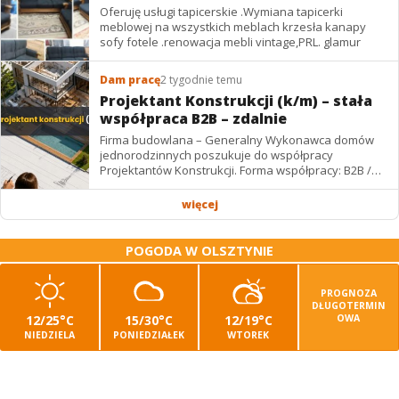
Oferuję usługi tapicerskie .Wymiana tapicerki
meblowej na wszystkich meblach krzesła kanapy
sofy fotele .renowacja mebli vintage,PRL. glamur
Dam pracę
2 tygodnie temu
Projektant Konstrukcji (k/m) – stała
współpraca B2B – zdalnie
Firma budowlana – Generalny Wykonawca domów
jednorodzinnych poszukuje do współpracy
Projektantów Konstrukcji. Forma współpracy: B2B /
podwykonawstwo – zdalnie. Wynagrodzenie: ✔
Stawki...
więcej
POGODA W OLSZTYNIE
PROGNOZA
DŁUGOTERMIN
12/25°C
15/30°C
12/19°C
OWA
NIEDZIELA
PONIEDZIAŁEK
WTOREK