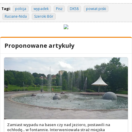
Tagi:
policja
wypadek
Pisz
DK58
powiat piski
Ruciane-Nida
Szeroki Bór
Proponowane artykuły
Zamiast wypadu na basen czy nad jezioro, postawili na
ochłodę... w fontannie. Interweniowała straż miejska