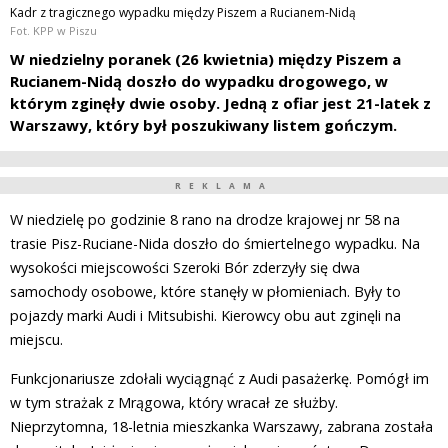
Kadr z tragicznego wypadku między Piszem a Rucianem-Nidą
Fot. KPP w Piszu
W niedzielny poranek (26 kwietnia) między Piszem a
Rucianem-Nidą doszło do wypadku drogowego, w
którym zginęły dwie osoby. Jedną z ofiar jest 21-latek z
Warszawy, który był poszukiwany listem gończym.
REKLAMA
W niedzielę po godzinie 8 rano na drodze krajowej nr 58 na
trasie Pisz-Ruciane-Nida doszło do śmiertelnego wypadku. Na
wysokości miejscowości Szeroki Bór zderzyły się dwa
samochody osobowe, które stanęły w płomieniach. Były to
pojazdy marki Audi i Mitsubishi. Kierowcy obu aut zginęli na
miejscu.
Funkcjonariusze zdołali wyciągnąć z Audi pasażerkę. Pomógł im
w tym strażak z Mrągowa, który wracał ze służby.
Nieprzytomna, 18-letnia mieszkanka Warszawy, zabrana została