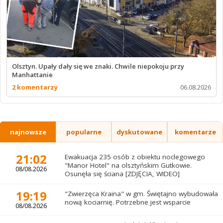
Olsztyn. Upały dały się we znaki. Chwile niepokoju przy
Manhattanie
2 komentarzy
06.08.2026
najnowsze
popularne
dyskutowane
komentarze
21:02
Ewakuacja 235 osób z obiektu noclegowego
"Manor Hotel" na olsztyńskim Gutkowie.
08/08.2026
Osunęła się ściana [ZDJĘCIA, WIDEO]
19:19
"Zwierzęca Kraina" w gm. Świętajno wybudowała
nową kociarnię. Potrzebne jest wsparcie
08/08.2026