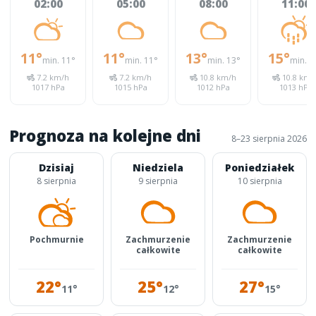
02:00
05:00
08:00
11:00
11°
11°
13°
15°
min. 11°
min. 11°
min. 13°
min. 1
7.2 km/h
7.2 km/h
10.8 km/h
10.8 km/
1017 hPa
1015 hPa
1012 hPa
1013 hPa
Prognoza na kolejne dni
8–23 sierpnia 2026
Dzisiaj
Niedziela
Poniedziałek
8 sierpnia
9 sierpnia
10 sierpnia
Pochmurnie
Zachmurzenie
Zachmurzenie
całkowite
całkowite
22°
25°
27°
11°
12°
15°