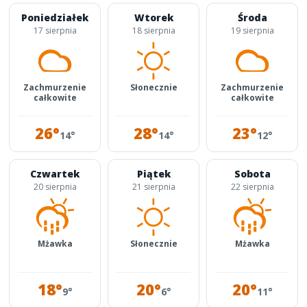
Poniedziałek
Wtorek
Środa
17 sierpnia
18 sierpnia
19 sierpnia
Zachmurzenie
Słonecznie
Zachmurzenie
całkowite
całkowite
26°
28°
23°
14°
14°
12°
Czwartek
Piątek
Sobota
20 sierpnia
21 sierpnia
22 sierpnia
Mżawka
Słonecznie
Mżawka
18°
20°
20°
9°
6°
11°