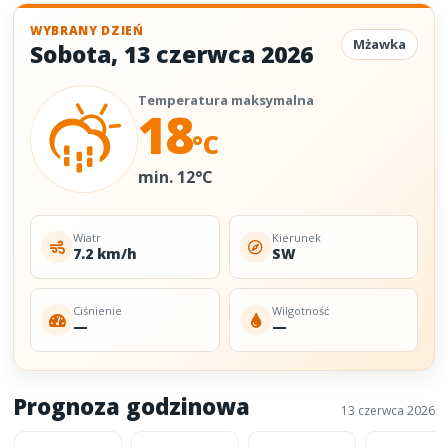
WYBRANY DZIEŃ
Mżawka
Sobota
,
13 czerwca 2026
Temperatura maksymalna
18
°C
min. 12°C
Wiatr
Kierunek
7.2 km/h
SW
Ciśnienie
Wilgotność
—
—
Prognoza godzinowa
13 czerwca 2026