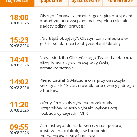
najnowsze
popularne
dyskutowane
komentarze
18:00
Olsztyn. Sprawa tajemniczego zaginięcia sprzed
ponad 20 lat rozwiązana w niespełna rok. Jak
07/08.2026
śledczy odkryli prawdę?
15:23
„Nie bądź obojętny”. Olsztyn zamanifestuje w
geście solidarności z obywatelami Ukrainy
07/08.2026
14:41
Nowa siedziba Olsztyńskiego Teatru Lalek coraz
bliżej. Miasto zyska nową wizytówkę
07/08.2026
architektoniczną?
14:02
Klienci zaufali 50-latce, a ona przywłaszczyła
setki tys. zł? 13 zarzutów dla pracownicy jednego
07/08.2026
z banków
11:20
Oferty firm z Olsztyna nie przekonały
urzędników. Miasto wybrało wykonawcę
07/08.2026
rozbudowy zajezdni MPK
09:55
Zamiast wypadu na basen czy nad jezioro,
postawili na ochłodę... w fontannie.
07/08.2026
Interweniowała straż miejska