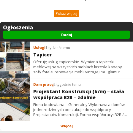
Pokaż więcej
Ogłoszenia
Dodaj
Usługi
1 tydzień temu
Tapicer
Oferuję usługi tapicerskie .Wymiana tapicerki
meblowej na wszystkich meblach krzesła kanapy
sofy fotele .renowacja mebli vintage,PRL. glamur
Dam pracę
2 tygodnie temu
Projektant Konstrukcji (k/m) – stała
współpraca B2B – zdalnie
Firma budowlana – Generalny Wykonawca domów
jednorodzinnych poszukuje do współpracy
Projektantów Konstrukcji. Forma współpracy: B2B /
podwykonawstwo – zdalnie. Wynagrodzenie: ✔
Stawki...
więcej