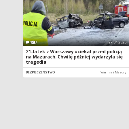
4
3
27.04.2026
21-latek z Warszawy uciekał przed policją
na Mazurach. Chwilę później wydarzyła się
tragedia
BEZPIECZEŃSTWO
Warmia i Mazury