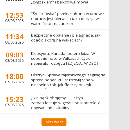
„zygzakiem” i bełkotliwa mowa
12:53
"Śmieciówka" przekształcona w umowę
o pracę. Jest pierwsza taka decyzja w
08/08.2026
warmińsko-mazurskim
11:34
Bezpieczne opalanie i pielęgnacja, jak
dbać o skórę na wakacjach?
08/08.2026
09:03
Klepsydra, Kanada, potem Ibiza. W
sobotnie noce w Wilkasach życie
08/08.2026
nabierało rozpędu [ZDJĘCIA, WIDEO]
18:00
Olsztyn. Sprawa tajemniczego zaginięcia
sprzed ponad 20 lat rozwiązana w
07/08.2026
niespełna rok. Jak śledczy odkryli
prawdę?
15:23
„Nie bądź obojętny”. Olsztyn
zamanifestuje w geście solidarności z
07/08.2026
obywatelami Ukrainy
Pokaż więcej