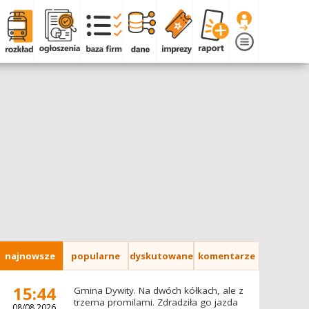
najnowsze
popularne
dyskutowane
komentarze
15:44
Gmina Dywity. Na dwóch kółkach, ale z
trzema promilami. Zdradziła go jazda
08/08.2026