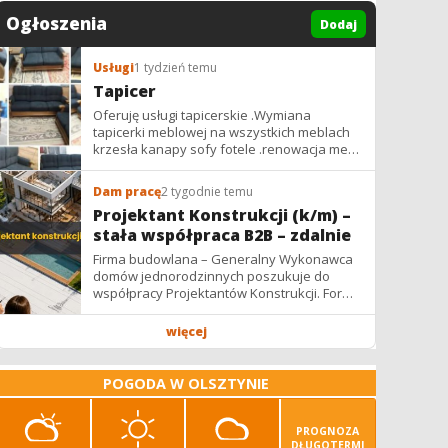
Ogłoszenia
Dodaj
Usługi
1 tydzień temu
Tapicer
Oferuję usługi tapicerskie .Wymiana
tapicerki meblowej na wszystkich meblach
krzesła kanapy sofy fotele .renowacja mebli
vintage,PRL. glamur
Dam pracę
2 tygodnie temu
Projektant Konstrukcji (k/m) –
stała współpraca B2B – zdalnie
Firma budowlana – Generalny Wykonawca
domów jednorodzinnych poszukuje do
współpracy Projektantów Konstrukcji. Forma
współpracy: B2B / podwykonawstwo –
zdalnie. Wynagrodzenie: ✔ Stawki...
więcej
POGODA W OLSZTYNIE
PROGNOZA
DŁUGOTERMI