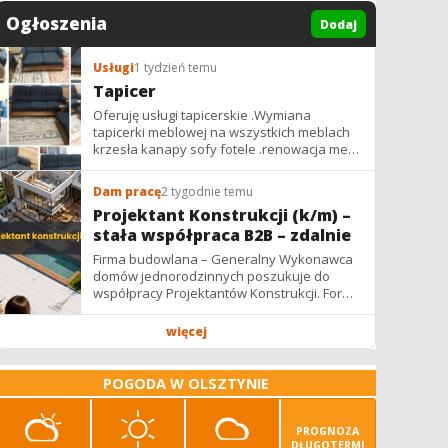
Ogłoszenia
Dodaj
Usługi
1 tydzień temu
Tapicer
Oferuję usługi tapicerskie .Wymiana
tapicerki meblowej na wszystkich meblach
krzesła kanapy sofy fotele .renowacja mebli
vintage,PRL. glamur
Dam pracę
2 tygodnie temu
Projektant Konstrukcji (k/m) –
stała współpraca B2B – zdalnie
Firma budowlana – Generalny Wykonawca
domów jednorodzinnych poszukuje do
współpracy Projektantów Konstrukcji. Forma
współpracy: B2B / podwykonawstwo –
zdalnie. Wynagrodzenie: ✔ Stawki...
więcej
POGODA W OLSZTYNIE
PROGNOZA
DŁUGOTERMI