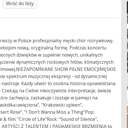
Wróć do listy
rwszy w Polsce profesjonalny męski chór rozrywkowy,
zebojom nową, oryginalną formę. Podczas koncertu
i mocnych dźwięków w zupełnie nowych, unikalnych
ączenie dynamicznych rockowych hitów, klimatycznych
ki filmowej.NIEZAPOMNIANE SHOW PEŁNE EMOCJIMĘSKIE
ie spektrum muzycznej ekspresji - od dynamicznej
 nastroje. Każdy utwór to osobna historia opowiedziana
 Czekają na Ciebie nieoczywiste interpretacje, świeże
óre zachwyca, zaskakuje i zostaje w pamięci na
kółka uwięziona", "Krakowski spleen",
sert Rose", "I Don't Wanna Miss a Thing"Pop:
 film: "Circle of Life"Rock: "Sound of Silence",
OWI ARTYŚCI Z TALENTEM I PASJĄMĘSKIE BRZMIENIA to