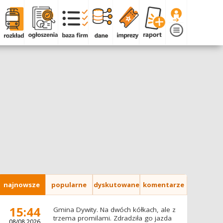
najnowsze
popularne
dyskutowane
komentarze
15:44
Gmina Dywity. Na dwóch kółkach, ale z
trzema promilami. Zdradziła go jazda
08/08.2026