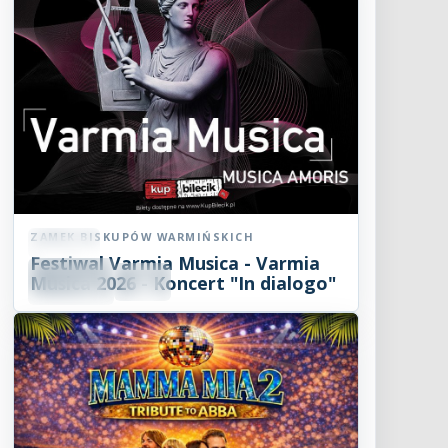
ZAMEK BISKUPÓW WARMIŃSKICH
Koncert
Festiwal Varmia Musica - Varmia
08
SIE
Musica 2026 - Koncert "In dialogo"
19:00
2026