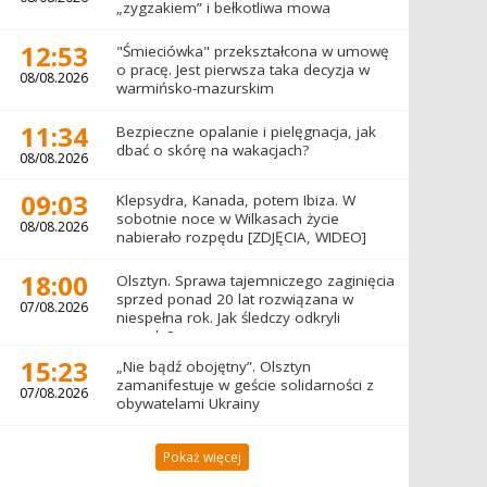
„zygzakiem” i bełkotliwa mowa
12:53
"Śmieciówka" przekształcona w umowę
o pracę. Jest pierwsza taka decyzja w
08/08.2026
warmińsko-mazurskim
11:34
Bezpieczne opalanie i pielęgnacja, jak
dbać o skórę na wakacjach?
08/08.2026
09:03
Klepsydra, Kanada, potem Ibiza. W
sobotnie noce w Wilkasach życie
08/08.2026
nabierało rozpędu [ZDJĘCIA, WIDEO]
18:00
Olsztyn. Sprawa tajemniczego zaginięcia
sprzed ponad 20 lat rozwiązana w
07/08.2026
niespełna rok. Jak śledczy odkryli
prawdę?
15:23
„Nie bądź obojętny”. Olsztyn
zamanifestuje w geście solidarności z
07/08.2026
obywatelami Ukrainy
Pokaż więcej