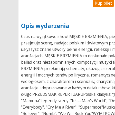
Kup bilet
Opis wydarzenia
Czas na wyjątkowe show! MĘSKIE BRZMIENIA, pie
przejmuje scenę, nadając polskim i światowym pr
usłyszysz znane utwory pełne energii, refleksji 
aranżacjach. MĘSKIE BRZMIENIA to doskonałe poł
ballad oraz niezapomnianych kompozycji muzy
BRZMIENIA przełamują schematy, ukazując szerok
energii i mocnych tonów po liryczne, romantyczne
wielogłosem, z charakterem i sceniczną charyzmą.
aranżacje i dopracowane w każdym detalu show, kt
długo.PRZEDSMAK REPERTUARUPolska klasyka: "Jas
"Mamona"Legendy sceny: "It's a Man's World", "De
"Everybody", "Cry Me a River", "Supermoce"Musical &
"Believer", "Numb", "We Will Rock You"WYJĄTK