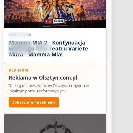
AMFITEATR
Koncert
Mamma MIA 2 - Kontynuacja
08
SIE
wielkiego hitu Teatru Variete
19:00
2026
Muza - Mamma Mia!
DLA FIRM
Reklama w Olsztyn.com.pl
Dotrzyj do mieszkańców Olsztyna i regionu w
lokalnym portalu informacyjnym.
Zobacz ofertę reklamy