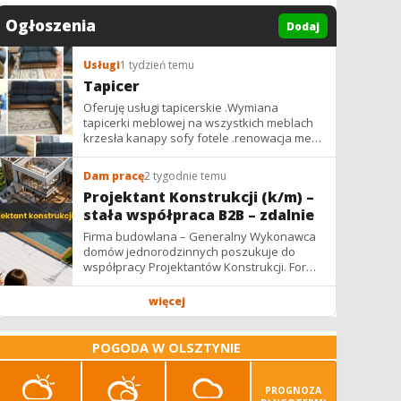
Ogłoszenia
Dodaj
Usługi
1 tydzień temu
Tapicer
Oferuję usługi tapicerskie .Wymiana
tapicerki meblowej na wszystkich meblach
krzesła kanapy sofy fotele .renowacja mebli
vintage,PRL. glamur
Dam pracę
2 tygodnie temu
Projektant Konstrukcji (k/m) –
stała współpraca B2B – zdalnie
Firma budowlana – Generalny Wykonawca
domów jednorodzinnych poszukuje do
współpracy Projektantów Konstrukcji. Forma
współpracy: B2B / podwykonawstwo –
zdalnie. Wynagrodzenie: ✔ Stawki...
więcej
POGODA W OLSZTYNIE
PROGNOZA