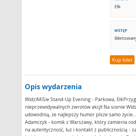
Ełk
WSTĘP
Biletowan
Kup bilet
Opis wydarzenia
WidziMiSie Stand-Up Evening - Parkowa, EłkPrzygo
nieprzewidywalnych zwrotów akcji! Na scenie Widz
udowodnią, że najlepszy humor pisze samo życie… a
Adamczyk - komik z Warszawy, który zamienia codz
na autentyczność, luz i kontakt z publicznością - z