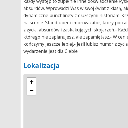
każdy występ to zupełnie inne doświadczenie.Rysi
absurdów. Wprowadzi Was w swój świat z klasą, ale
dynamiczne punchline'y z dłuższymi historiami.Krz
na scenie. Stand-uper i improwizator, który potra
z życia, absurdów i zaskakujących skojarzeń.- Każd
którego nie zaplanujesz, ale zapamiętasz.- W ceni
kończymy jeszcze lepiej.- Jeśli lubisz humor z życia
wydarzenie jest dla Ciebie.
Lokalizacja
+
−