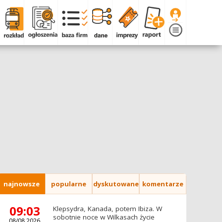
najnowsze
popularne
dyskutowane
komentarze
09:03
Klepsydra, Kanada, potem Ibiza. W
sobotnie noce w Wilkasach życie
08/08.2026