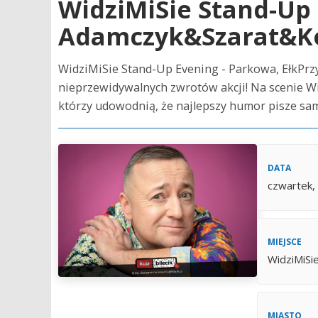
WidziMiSie Stand-Up 
Adamczyk&Szarat&K
WidziMiSie Stand-Up Evening - Parkowa, EłkPrzyg
nieprzewidywalnych zwrotów akcji! Na scenie W
którzy udowodnią, że najlepszy humor pisze samo
DATA
czwartek,
MIEJSCE
WidziMiSi
MIASTO