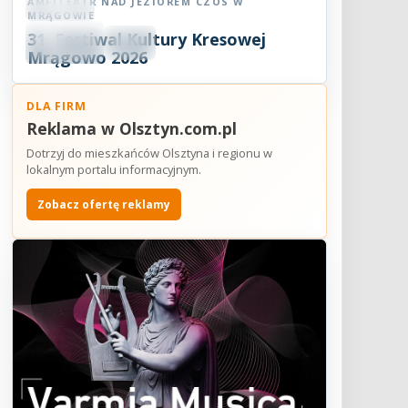
AMFITEATR NAD JEZIOREM CZOS W
Festiwal
MRĄGOWIE
08
31. Festiwal Kultury Kresowej
SIE
18:30
2026
Mrągowo 2026
DLA FIRM
Reklama w Olsztyn.com.pl
Dotrzyj do mieszkańców Olsztyna i regionu w
lokalnym portalu informacyjnym.
Zobacz ofertę reklamy