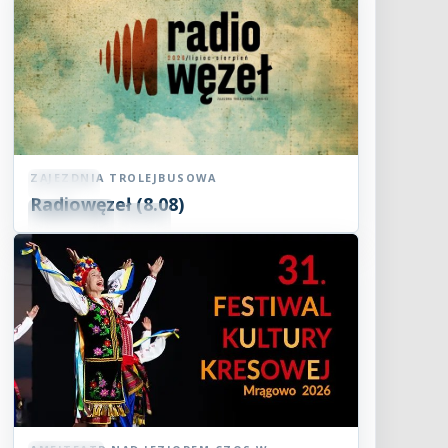
ZAJEZDNIA TROLEJBUSOWA
Koncert
Radiowęzeł (8.08)
08
SIE
15:00
2026