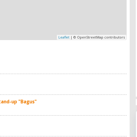
Leaflet
| © OpenStreetMap contributors
tand-up "Bagus"