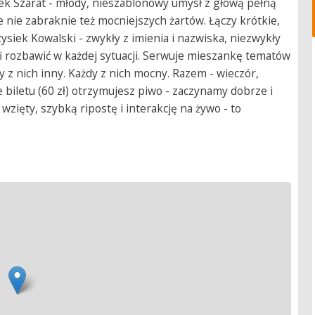
ek Szarat - młody, nieszablonowy umysł z głową pełną
 nie zabraknie też mocniejszych żartów. Łączy krótkie,
ysiek Kowalski - zwykły z imienia i nazwiska, niezwykły
fi rozbawić w każdej sytuacji. Serwuje mieszankę tematów
y z nich inny. Każdy z nich mocny. Razem - wieczór,
e biletu (60 zł) otrzymujesz piwo - zaczynamy dobrze i
 wzięty, szybką ripostę i interakcję na żywo - to