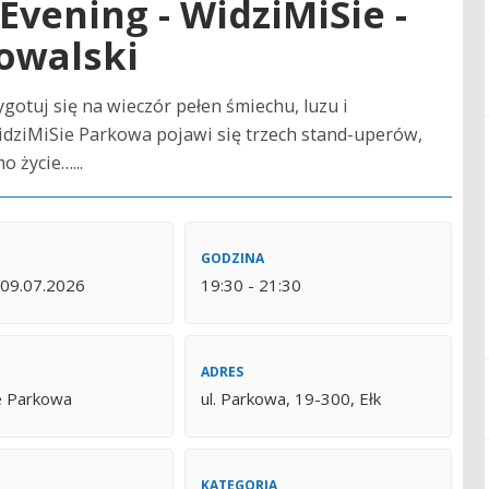
Evening - WidziMiSie -
owalski
otuj się na wieczór pełen śmiechu, luzu i
idziMiSie Parkowa pojawi się trzech stand-uperów,
 życie…...
GODZINA
 09.07.2026
19:30 - 21:30
ADRES
e Parkowa
ul. Parkowa, 19-300, Ełk
KATEGORIA