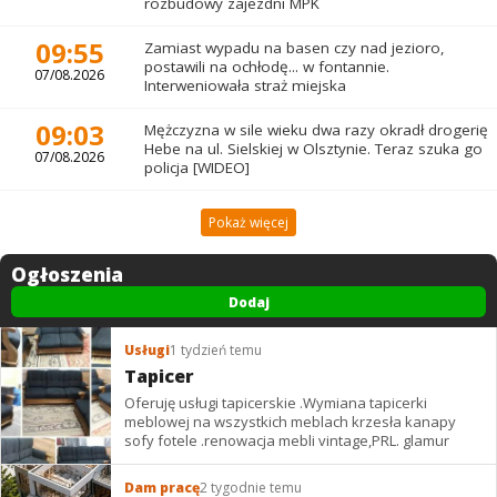
rozbudowy zajezdni MPK
09:55
Zamiast wypadu na basen czy nad jezioro,
postawili na ochłodę... w fontannie.
07/08.2026
Interweniowała straż miejska
09:03
Mężczyzna w sile wieku dwa razy okradł drogerię
Hebe na ul. Sielskiej w Olsztynie. Teraz szuka go
07/08.2026
policja [WIDEO]
Pokaż więcej
Ogłoszenia
Dodaj
Usługi
1 tydzień temu
Tapicer
Oferuję usługi tapicerskie .Wymiana tapicerki
meblowej na wszystkich meblach krzesła kanapy
sofy fotele .renowacja mebli vintage,PRL. glamur
Dam pracę
2 tygodnie temu