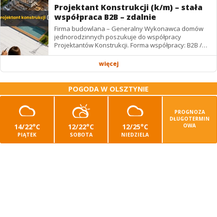
Projektant Konstrukcji (k/m) – stała
współpraca B2B – zdalnie
Firma budowlana – Generalny Wykonawca domów
jednorodzinnych poszukuje do współpracy
Projektantów Konstrukcji. Forma współpracy: B2B /
podwykonawstwo – zdalnie. Wynagrodzenie: ✔
Stawki...
więcej
POGODA W OLSZTYNIE
PROGNOZA
DŁUGOTERMIN
14/22°C
12/22°C
12/25°C
OWA
PIĄTEK
SOBOTA
NIEDZIELA