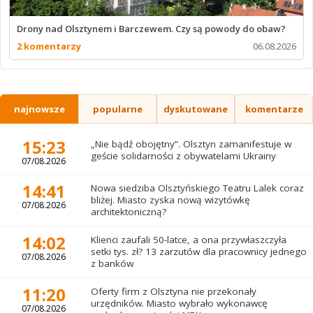
Drony nad Olsztynem i Barczewem. Czy są powody do obaw?
2 komentarzy
06.08.2026
najnowsze
popularne
dyskutowane
komentarze
15:23
„Nie bądź obojętny”. Olsztyn zamanifestuje w
geście solidarności z obywatelami Ukrainy
07/08.2026
14:41
Nowa siedziba Olsztyńskiego Teatru Lalek coraz
bliżej. Miasto zyska nową wizytówkę
07/08.2026
architektoniczną?
14:02
Klienci zaufali 50-latce, a ona przywłaszczyła
setki tys. zł? 13 zarzutów dla pracownicy jednego
07/08.2026
z banków
11:20
Oferty firm z Olsztyna nie przekonały
urzędników. Miasto wybrało wykonawcę
07/08.2026