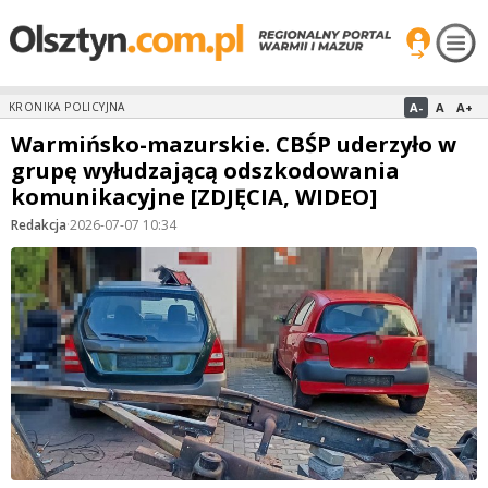
A-
A
A+
KRONIKA POLICYJNA
Warmińsko-mazurskie. CBŚP uderzyło w
grupę wyłudzającą odszkodowania
komunikacyjne [ZDJĘCIA, WIDEO]
Redakcja
·
2026-07-07 10:34