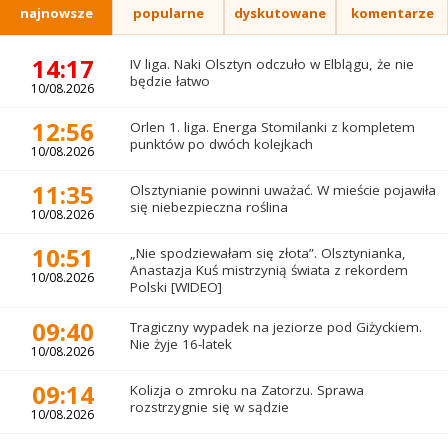
najnowsze
popularne
dyskutowane
komentarze
14:17
IV liga. Naki Olsztyn odczuło w Elblągu, że nie
będzie łatwo
10/08.2026
12:56
Orlen 1. liga. Energa Stomilanki z kompletem
punktów po dwóch kolejkach
10/08.2026
11:35
Olsztynianie powinni uważać. W mieście pojawiła
się niebezpieczna roślina
10/08.2026
10:51
„Nie spodziewałam się złota”. Olsztynianka,
Anastazja Kuś mistrzynią świata z rekordem
10/08.2026
Polski [WIDEO]
09:40
Tragiczny wypadek na jeziorze pod Giżyckiem.
Nie żyje 16-latek
10/08.2026
09:14
Kolizja o zmroku na Zatorzu. Sprawa
rozstrzygnie się w sądzie
10/08.2026