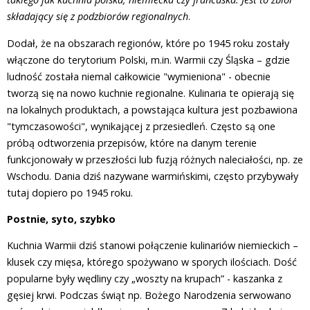
składający się z podzbiorów regionalnych
.
Dodał, że na obszarach regionów, które po 1945 roku zostały
włączone do terytorium Polski, m.in. Warmii czy Śląska – gdzie
ludność została niemal całkowicie "wymieniona" - obecnie
tworzą się na nowo kuchnie regionalne. Kulinaria te opierają się
na lokalnych produktach, a powstająca kultura jest pozbawiona
"tymczasowości", wynikającej z przesiedleń. Często są one
próbą odtworzenia przepisów, które na danym terenie
funkcjonowały w przeszłości lub fuzją różnych naleciałości, np. ze
Wschodu. Dania dziś nazywane warmińskimi, często przybywały
tutaj dopiero po 1945 roku.
Postnie, syto, szybko
Kuchnia Warmii dziś stanowi połączenie kulinariów niemieckich –
klusek czy mięsa, którego spożywano w sporych ilościach. Dość
popularne były wędliny czy „woszty na krupach” - kaszanka z
gęsiej krwi. Podczas świąt np. Bożego Narodzenia serwowano