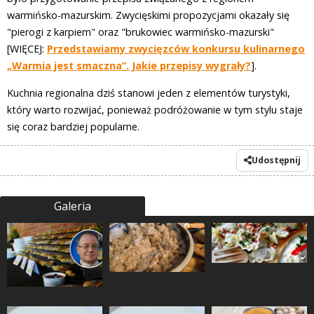
warmińsko-mazurskim. Zwycięskimi propozycjami okazały się
"pierogi z karpiem" oraz "brukowiec warmińsko-mazurski"
[WIĘCEJ:
Przedstawiamy zwycięzców konkursu kulinarnego
„Warmia jest smaczna”. Jakie przepisy wygrały?
].
Kuchnia regionalna dziś stanowi jeden z elementów turystyki,
który warto rozwijać, ponieważ podróżowanie w tym stylu staje
się coraz bardziej popularne.
Udostępnij
Galeria