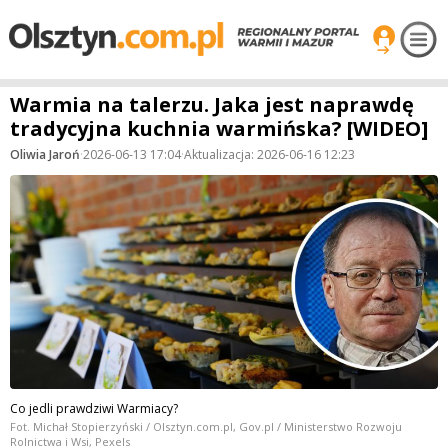
Warmia na talerzu. Jaka jest naprawdę
tradycyjna kuchnia warmińska? [WIDEO]
Oliwia Jaroń
·
2026-06-13 17:04
·
Aktualizacja: 2026-06-16 12:23
Co jedli prawdziwi Warmiacy?
Fot. Michał Stopierzyński / Olsztyn.com.pl, Gov.pl / Ministerstwo Rozwoju
Rolnictwa i Wsi, Pexels