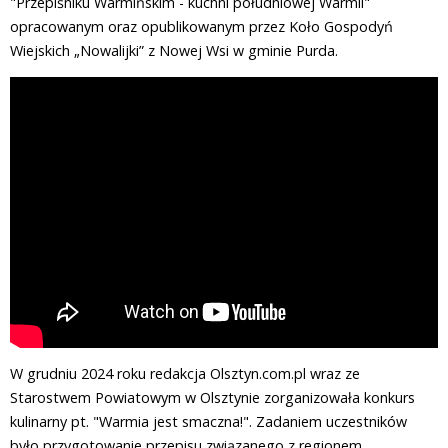
"Przepiśniku Warmińskim - kuchni południowej Warmii"
opracowanym oraz opublikowanym przez Koło Gospodyń
Wiejskich „Nowalijki” z Nowej Wsi w gminie Purda.
W grudniu 2024 roku redakcja Olsztyn.com.pl wraz ze
Starostwem Powiatowym w Olsztynie zorganizowała konkurs
kulinarny pt. "Warmia jest smaczna!". Zadaniem uczestników
było przygotowanie przepisu związanego z regionem