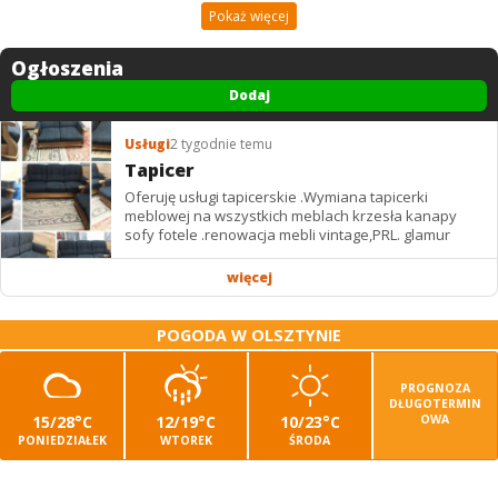
Pokaż więcej
Ogłoszenia
Dodaj
Usługi
2 tygodnie temu
Tapicer
Oferuję usługi tapicerskie .Wymiana tapicerki
meblowej na wszystkich meblach krzesła kanapy
sofy fotele .renowacja mebli vintage,PRL. glamur
więcej
POGODA W OLSZTYNIE
PROGNOZA
DŁUGOTERMIN
15/28°C
12/19°C
10/23°C
OWA
PONIEDZIAŁEK
WTOREK
ŚRODA