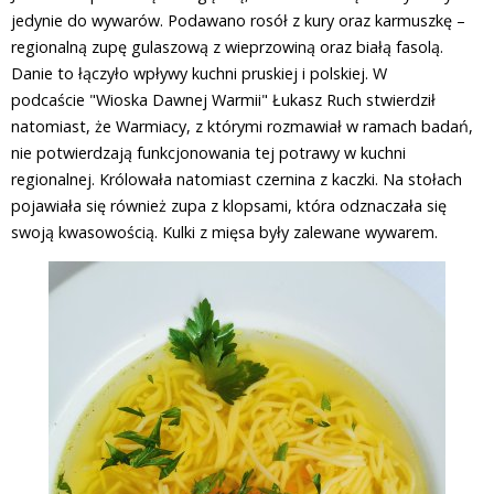
jedynie do wywarów. Podawano rosół z kury oraz karmuszkę –
regionalną zupę gulaszową z wieprzowiną oraz białą fasolą.
Danie to łączyło wpływy kuchni pruskiej i polskiej. W
podcaście "Wioska Dawnej Warmii" Łukasz Ruch stwierdził
natomiast, że Warmiacy, z którymi rozmawiał w ramach badań,
nie potwierdzają funkcjonowania tej potrawy w kuchni
regionalnej. Królowała natomiast czernina z kaczki. Na stołach
pojawiała się również zupa z klopsami, która odznaczała się
swoją kwasowością. Kulki z mięsa były zalewane wywarem.