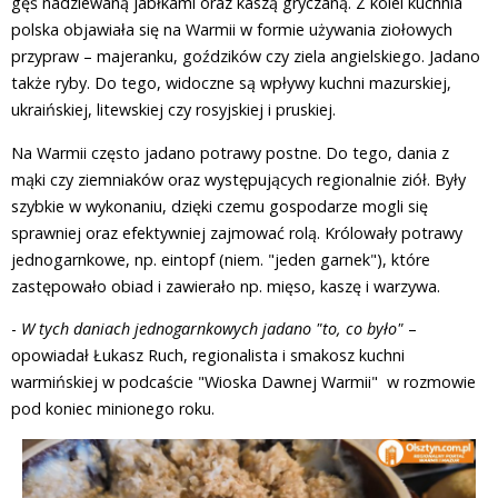
gęś nadziewaną jabłkami oraz kaszą gryczaną. Z kolei kuchnia
polska objawiała się na Warmii w formie używania ziołowych
przypraw – majeranku, goździków czy ziela angielskiego. Jadano
także ryby. Do tego, widoczne są wpływy kuchni mazurskiej,
ukraińskiej, litewskiej czy rosyjskiej i pruskiej.
Na Warmii często jadano potrawy postne. Do tego, dania z
mąki czy ziemniaków oraz występujących regionalnie ziół. Były
szybkie w wykonaniu, dzięki czemu gospodarze mogli się
sprawniej oraz efektywniej zajmować rolą. Królowały potrawy
jednogarnkowe, np. eintopf (niem. "jeden garnek"), które
zastępowało obiad i zawierało np. mięso, kaszę i warzywa.
-
W tych daniach jednogarnkowych jadano "to, co było"
–
opowiadał Łukasz Ruch, regionalista i smakosz kuchni
warmińskiej w podcaście "Wioska Dawnej Warmii" w rozmowie
pod koniec minionego roku.