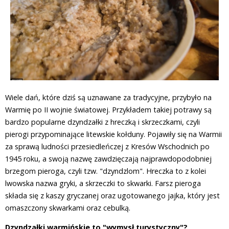
Wiele dań, które dziś są uznawane za tradycyjne, przybyło na
Warmię po II wojnie światowej. Przykładem takiej potrawy są
bardzo popularne dzyndzałki z hreczką i skrzeczkami, czyli
pierogi przypominające litewskie kołduny. Pojawiły się na Warmii
za sprawą ludności przesiedleńczej z Kresów Wschodnich po
1945 roku, a swoją nazwę zawdzięczają najprawdopodobniej
brzegom pieroga, czyli tzw. "dzyndzlom". Hreczka to z kolei
lwowska nazwa gryki, a skrzeczki to skwarki. Farsz pieroga
składa się z kaszy gryczanej oraz ugotowanego jajka, który jest
omaszczony skwarkami oraz cebulką.
Dzyndzałki warmińskie to "wymysł turystyczny"?