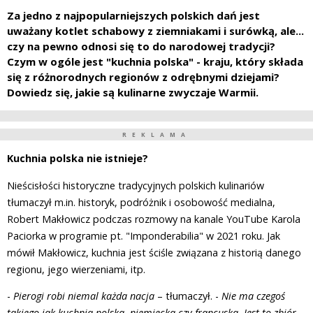
Za jedno z najpopularniejszych polskich dań jest
uważany kotlet schabowy z ziemniakami i surówką, ale...
czy na pewno odnosi się to do narodowej tradycji?
Czym w ogóle jest "kuchnia polska" - kraju, który składa
się z różnorodnych regionów z odrębnymi dziejami?
Dowiedz się, jakie są kulinarne zwyczaje Warmii.
REKLAMA
Kuchnia polska nie istnieje?
Nieścisłości historyczne tradycyjnych polskich kulinariów
tłumaczył m.in. historyk, podróżnik i osobowość medialna,
Robert Makłowicz podczas rozmowy na kanale YouTube Karola
Paciorka w programie pt. "Imponderabilia" w 2021 roku. Jak
mówił Makłowicz, kuchnia jest ściśle związana z historią danego
regionu, jego wierzeniami, itp.
-
Pierogi robi niemal każda nacja
– tłumaczył. -
Nie ma czegoś
takiego jak kuchnia polska, niemiecka czy francuska. Jest to zbiór