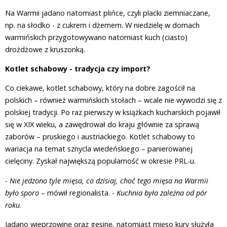
Na Warmii jadano natomiast plińce, czyli placki ziemniaczane,
np. na słodko - z cukrem i dżemem. W niedzielę w domach
warmińskich przygotowywano natomiast kuch (ciasto)
drożdżowe z kruszonką.
Kotlet schabowy - tradycja czy import?
Co ciekawe, kotlet schabowy, który na dobre zagościł na
polskich – również warmińskich stołach – wcale nie wywodzi się z
polskiej tradycji. Po raz pierwszy w książkach kucharskich pojawił
się w XIX wieku, a zawędrował do kraju głównie za sprawą
zaborów – pruskiego i austriackiego. Kotlet schabowy to
wariacja na temat sznycla wiedeńskiego – panierowanej
cielęciny. Zyskał największą popularność w okresie PRL-u.
-
Nie jedzono tyle mięsa, co dzisiaj, choć tego mięsa na Warmii
było sporo
– mówił regionalista. -
Kuchnia była zależna od pór
roku
.
Jadano wieprzowinę oraz gęsinę, natomiast mięso kury służyła