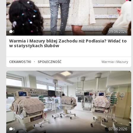
1
09.06.2026
Warmia i Mazury bliżej Zachodu niż Podlasia? Widać to
w statystykach ślubów
CIEKAWOSTKI
•
SPOŁECZNOŚĆ
Warmia i Mazury
6
07.06.2026