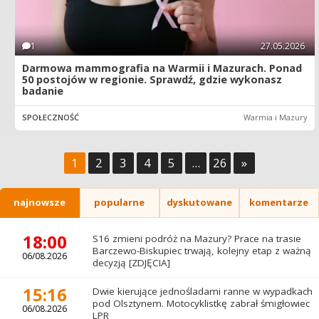
1
27.05.2026
Darmowa mammografia na Warmii i Mazurach. Ponad
50 postojów w regionie. Sprawdź, gdzie wykonasz
badanie
SPOŁECZNOŚĆ
Warmia i Mazury
1
2
3
4
5
...
26
»
najnowsze
popularne
dyskutowane
komentarze
18:00
S16 zmieni podróż na Mazury? Prace na trasie
Barczewo-Biskupiec trwają, kolejny etap z ważną
06/08.2026
decyzją [ZDJĘCIA]
15:16
Dwie kierujące jednośladami ranne w wypadkach
pod Olsztynem. Motocyklistkę zabrał śmigłowiec
06/08.2026
LPR