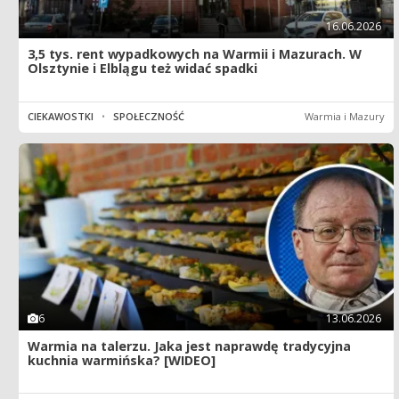
16.06.2026
3,5 tys. rent wypadkowych na Warmii i Mazurach. W
Olsztynie i Elblągu też widać spadki
CIEKAWOSTKI
•
SPOŁECZNOŚĆ
Warmia i Mazury
6
13.06.2026
Warmia na talerzu. Jaka jest naprawdę tradycyjna
kuchnia warmińska? [WIDEO]