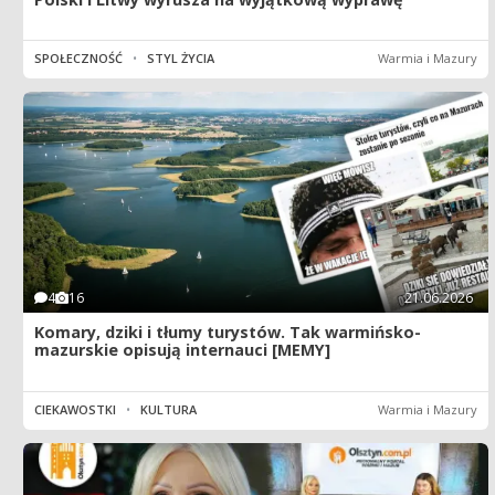
SPOŁECZNOŚĆ
•
STYL ŻYCIA
Warmia i Mazury
4
16
21.06.2026
Komary, dziki i tłumy turystów. Tak warmińsko-
mazurskie opisują internauci [MEMY]
CIEKAWOSTKI
•
KULTURA
Warmia i Mazury