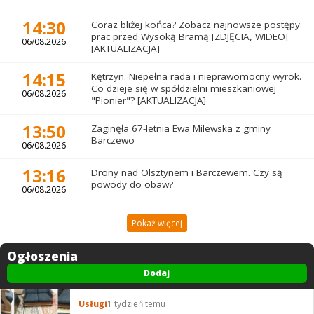
14:30
Coraz bliżej końca? Zobacz najnowsze postępy
prac przed Wysoką Bramą [ZDJĘCIA, WIDEO]
06/08.2026
[AKTUALIZACJA]
14:15
Kętrzyn. Niepełna rada i nieprawomocny wyrok.
Co dzieje się w spółdzielni mieszkaniowej
06/08.2026
"Pionier"? [AKTUALIZACJA]
13:50
Zaginęła 67-letnia Ewa Milewska z gminy
Barczewo
06/08.2026
13:16
Drony nad Olsztynem i Barczewem. Czy są
powody do obaw?
06/08.2026
Pokaż więcej
Ogłoszenia
Dodaj
Usługi
1 tydzień temu