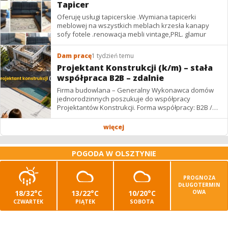
Tapicer
Oferuję usługi tapicerskie .Wymiana tapicerki
meblowej na wszystkich meblach krzesła kanapy
sofy fotele .renowacja mebli vintage,PRL. glamur
Dam pracę
1 tydzień temu
Projektant Konstrukcji (k/m) – stała
współpraca B2B – zdalnie
Firma budowlana – Generalny Wykonawca domów
jednorodzinnych poszukuje do współpracy
Projektantów Konstrukcji. Forma współpracy: B2B /
podwykonawstwo – zdalnie. Wynagrodzenie: ✔
Stawki...
więcej
POGODA W OLSZTYNIE
PROGNOZA
DŁUGOTERMIN
18/32°C
13/22°C
10/20°C
OWA
CZWARTEK
PIĄTEK
SOBOTA