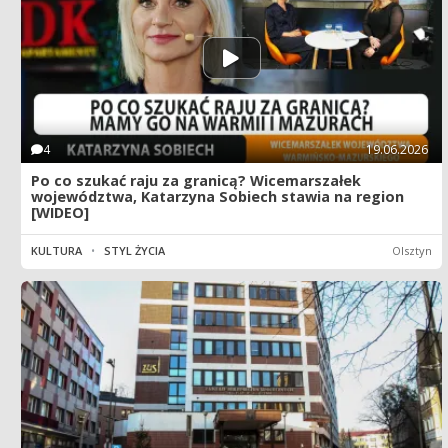
4
19.06.2026
Po co szukać raju za granicą? Wicemarszałek
województwa, Katarzyna Sobiech stawia na region
[WIDEO]
KULTURA
•
STYL ŻYCIA
Olsztyn