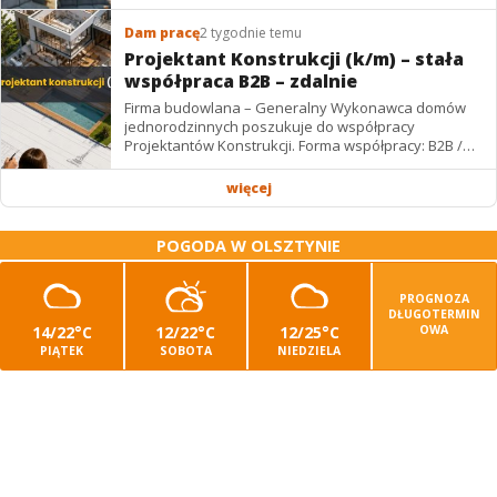
Dam pracę
2 tygodnie temu
Projektant Konstrukcji (k/m) – stała
współpraca B2B – zdalnie
Firma budowlana – Generalny Wykonawca domów
jednorodzinnych poszukuje do współpracy
Projektantów Konstrukcji. Forma współpracy: B2B /
podwykonawstwo – zdalnie. Wynagrodzenie: ✔
Stawki...
więcej
POGODA W OLSZTYNIE
PROGNOZA
DŁUGOTERMIN
14/22°C
12/22°C
12/25°C
OWA
PIĄTEK
SOBOTA
NIEDZIELA