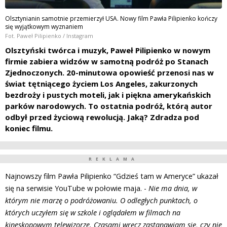
Olsztynianin samotnie przemierzył USA. Nowy film Pawła Pilipienko kończy
się wyjątkowym wyznaniem
Fot. Paweł Pilipienko / Instagram
Olsztyński twórca i muzyk, Paweł Pilipienko w nowym
firmie zabiera widzów w samotną podróż po Stanach
Zjednoczonych. 20-minutowa opowieść przenosi nas w
świat tętniącego życiem Los Angeles, zakurzonych
bezdroży i pustych moteli, jak i piękna amerykańskich
parków narodowych. To ostatnia podróż, którą autor
odbył przed życiową rewolucją. Jaką? Zdradza pod
koniec filmu.
REKLAMA
Najnowszy film Pawła Pilipienko “Gdzieś tam w Ameryce” ukazał
się na serwisie YouTube w połowie maja. -
Nie ma dnia, w
którym nie marzę o podróżowaniu. O odległych punktach, o
których uczyłem się w szkole i oglądałem w filmach na
kineskopowym telewizorze. Czasami wręcz zastanawiam się, czy nie