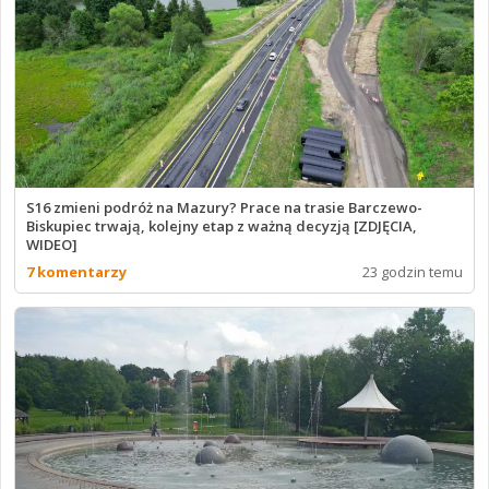
S16 zmieni podróż na Mazury? Prace na trasie Barczewo-
Biskupiec trwają, kolejny etap z ważną decyzją [ZDJĘCIA,
WIDEO]
7 komentarzy
23 godzin temu