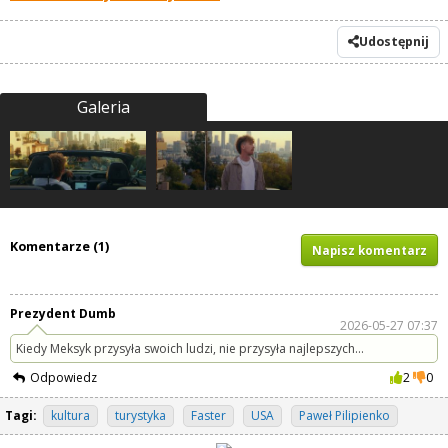
Udostępnij
Galeria
Komentarze (1)
Napisz komentarz
Prezydent Dumb
2026-05-27 07:37
Kiedy Meksyk przysyła swoich ludzi, nie przysyła najlepszych...
Odpowiedz
2
0
Tagi:
kultura
turystyka
Faster
USA
Paweł Pilipienko