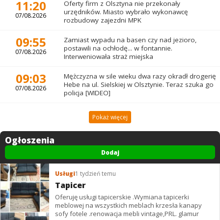
11:20
Oferty firm z Olsztyna nie przekonały
urzędników. Miasto wybrało wykonawcę
07/08.2026
rozbudowy zajezdni MPK
09:55
Zamiast wypadu na basen czy nad jezioro,
postawili na ochłodę... w fontannie.
07/08.2026
Interweniowała straż miejska
09:03
Mężczyzna w sile wieku dwa razy okradł drogerię
Hebe na ul. Sielskiej w Olsztynie. Teraz szuka go
07/08.2026
policja [WIDEO]
Pokaż więcej
Ogłoszenia
Dodaj
Usługi
1 tydzień temu
Tapicer
Oferuję usługi tapicerskie .Wymiana tapicerki
meblowej na wszystkich meblach krzesła kanapy
sofy fotele .renowacja mebli vintage,PRL. glamur