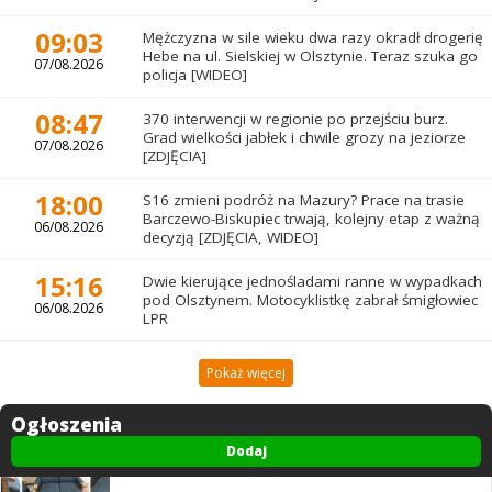
09:03
Mężczyzna w sile wieku dwa razy okradł drogerię
Hebe na ul. Sielskiej w Olsztynie. Teraz szuka go
07/08.2026
policja [WIDEO]
08:47
370 interwencji w regionie po przejściu burz.
Grad wielkości jabłek i chwile grozy na jeziorze
07/08.2026
[ZDJĘCIA]
18:00
S16 zmieni podróż na Mazury? Prace na trasie
Barczewo-Biskupiec trwają, kolejny etap z ważną
06/08.2026
decyzją [ZDJĘCIA, WIDEO]
15:16
Dwie kierujące jednośladami ranne w wypadkach
pod Olsztynem. Motocyklistkę zabrał śmigłowiec
06/08.2026
LPR
Pokaż więcej
Ogłoszenia
Dodaj