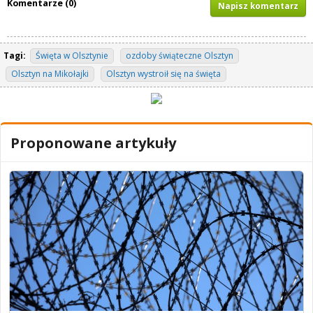
Komentarze (0)
Napisz komentarz
Tagi:
Święta w Olsztynie
ozdoby świąteczne Olsztyn
Olsztyn na Mikołajki
Olsztyn wystroił się na święta
Proponowane artykuły