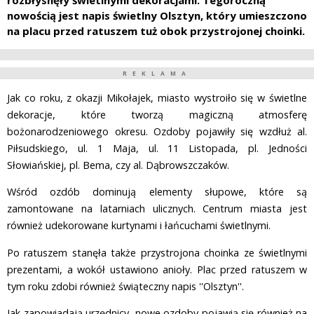
rozbłysnęły świetlnymi dekoracjami. Tegoroczną
nowością jest napis świetlny Olsztyn, który umieszczono
na placu przed ratuszem tuż obok przystrojonej choinki.
REKLAMA
Jak co roku, z okazji Mikołajek, miasto wystroiło się w świetlne
dekoracje, które tworzą magiczną atmosferę
bożonarodzeniowego okresu. Ozdoby pojawiły się wzdłuż al.
Piłsudskiego, ul. 1 Maja, ul. 11 Listopada, pl. Jedności
Słowiańskiej, pl. Bema, czy al. Dąbrowszczaków.
Wśród ozdób dominują elementy słupowe, które są
zamontowane na latarniach ulicznych. Centrum miasta jest
również udekorowane kurtynami i łańcuchami świetlnymi.
Po ratuszem stanęła także przystrojona choinka ze świetlnymi
prezentami, a wokół ustawiono anioły. Plac przed ratuszem w
tym roku zdobi również świąteczny napis ''Olsztyn''.
Jak zapowiadają urzędnicy, nowe ozdoby pojawią się również na