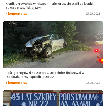
Kradł, ukrywał się w Hiszpanii, ale wreszcie trafił za kratki.
Sukces olsztyńskiej KWP
4 komentarzy
25.05.2023
Pościg drogówki na Zatorzu. Uciekinier finiszował w
''spektakularny'' sposób [ZDJĘCIA]
5 komentarzy
22.05.2023