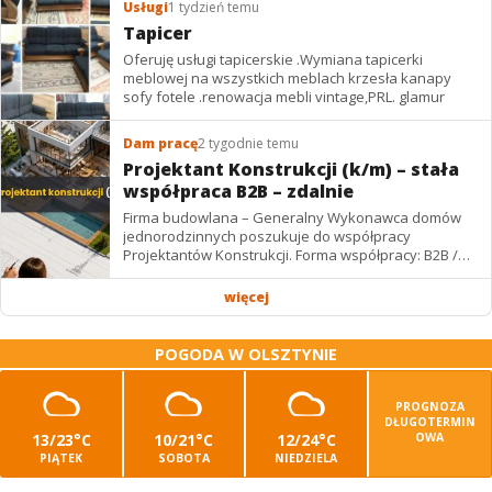
Usługi
1 tydzień temu
Tapicer
Oferuję usługi tapicerskie .Wymiana tapicerki
meblowej na wszystkich meblach krzesła kanapy
sofy fotele .renowacja mebli vintage,PRL. glamur
Dam pracę
2 tygodnie temu
Projektant Konstrukcji (k/m) – stała
współpraca B2B – zdalnie
Firma budowlana – Generalny Wykonawca domów
jednorodzinnych poszukuje do współpracy
Projektantów Konstrukcji. Forma współpracy: B2B /
podwykonawstwo – zdalnie. Wynagrodzenie: ✔
Stawki...
więcej
POGODA W OLSZTYNIE
PROGNOZA
DŁUGOTERMIN
13/23°C
10/21°C
12/24°C
OWA
PIĄTEK
SOBOTA
NIEDZIELA