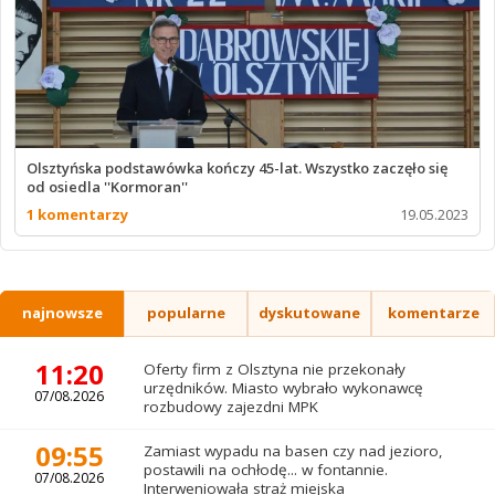
Olsztyńska podstawówka kończy 45-lat. Wszystko zaczęło się
od osiedla ''Kormoran''
1 komentarzy
19.05.2023
najnowsze
popularne
dyskutowane
komentarze
11:20
Oferty firm z Olsztyna nie przekonały
urzędników. Miasto wybrało wykonawcę
07/08.2026
rozbudowy zajezdni MPK
09:55
Zamiast wypadu na basen czy nad jezioro,
postawili na ochłodę... w fontannie.
07/08.2026
Interweniowała straż miejska