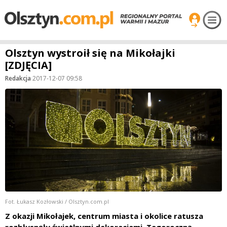
Olsztyn wystroił się na Mikołajki
[ZDJĘCIA]
Redakcja
·
2017-12-07 09:58
Fot. Łukasz Kozłowski / Olsztyn.com.pl
Z okazji Mikołajek, centrum miasta i okolice ratusza