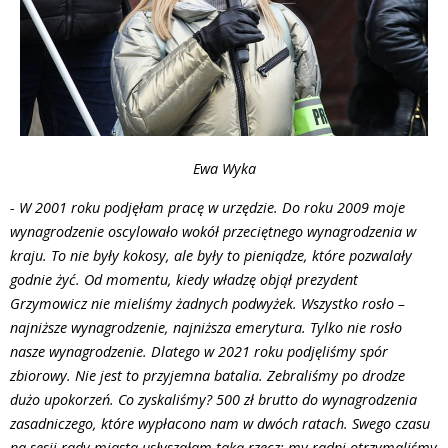
Ewa Wyka
- W 2001 roku podjęłam pracę w urzędzie. Do roku 2009 moje
wynagrodzenie oscylowało wokół przeciętnego wynagrodzenia w
kraju. To nie były kokosy, ale były to pieniądze, które pozwalały
godnie żyć. Od momentu, kiedy władzę objął prezydent
Grzymowicz nie mieliśmy żadnych podwyżek. Wszystko rosło –
najniższe wynagrodzenie, najniższa emerytura. Tylko nie rosło
nasze wynagrodzenie. Dlatego w 2021 roku podjęliśmy spór
zbiorowy. Nie jest to przyjemna batalia. Zebraliśmy po drodze
dużo upokorzeń. Co zyskaliśmy? 500 zł brutto do wynagrodzenia
zasadniczego, które wypłacono nam w dwóch ratach. Swego czasu
na sesji rady miasta usłyszałam taką rzecz: my radni otrzymaliśmy