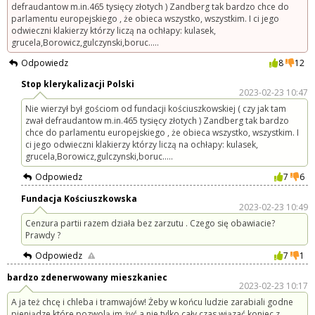
defraudantow m.in.465 tysięcy złotych ) Zandberg tak bardzo chce do
parlamentu europejskiego , że obieca wszystko, wszystkim. I ci jego
odwieczni klakierzy którzy liczą na ochłapy: kulasek,
grucela,Borowicz,gulczynski,boruc.....
Odpowiedz
8
12
Stop klerykalizacji Polski
2023-02-23 10:47
Nie wierzył był gościom od fundacji kościuszkowskiej ( czy jak tam
zwał defraudantow m.in.465 tysięcy złotych ) Zandberg tak bardzo
chce do parlamentu europejskiego , że obieca wszystko, wszystkim. I
ci jego odwieczni klakierzy którzy liczą na ochłapy: kulasek,
grucela,Borowicz,gulczynski,boruc.....
Odpowiedz
7
6
Fundacja Kościuszkowska
2023-02-23 10:49
Cenzura partii razem działa bez zarzutu . Czego się obawiacie?
Prawdy ?
Odpowiedz
7
1
bardzo zdenerwowany mieszkaniec
2023-02-23 10:17
A ja też chcę i chleba i tramwajów! Żeby w końcu ludzie zarabiali godne
pieniądze które pozwolą im żyć a nie tylko cały czas wiązać koniec z