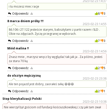
2023-02-23 14:37
i tu mozesz miec racje
Odpowiedz
8
3
8 marca dniem próby !!!
2023-02-23 14:55
86.106 i 27.122 jesteście starymi, babsztylami z partii razem i SLD .
Obie na zdjęciach. Życzę przegranej w wyborach.
Odpowiedz
7
3
Miód malina !!
2023-02-23 14:56
Znasz mnie , marzysz wręcz by wyglądać tak jak ja . Za późno, jesteś
za stara 70 ką
Odpowiedz
2
5
do olsztyn mężczyzną
2023-02-23 23:38
Ale ten pojazd jest dobry, zaorałeś svkę 😆😆😆
Odpowiedz
2
1
Stop klerykalizacji Polski
2023-02-23 10:38
Nie wierzył był gościom od fundacji kościuszkowskiej ( czy jak tam zwał