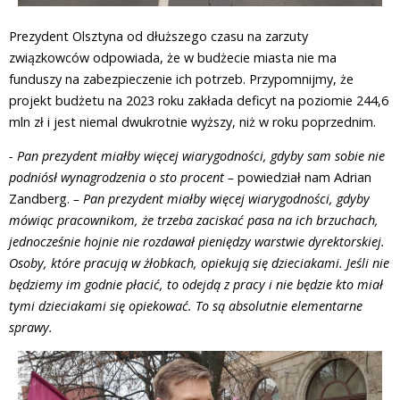
Prezydent Olsztyna od dłuższego czasu na zarzuty
związkowców odpowiada, że w budżecie miasta nie ma
funduszy na zabezpieczenie ich potrzeb. Przypomnijmy, że
projekt budżetu na 2023 roku zakłada deficyt na poziomie 244,6
mln zł i jest niemal dwukrotnie wyższy, niż w roku poprzednim.
- Pan prezydent miałby więcej wiarygodności, gdyby sam sobie nie
podniósł wynagrodzenia o sto procent –
powiedział nam Adrian
Zandberg.
– Pan prezydent miałby więcej wiarygodności, gdyby
mówiąc pracownikom, że trzeba zaciskać pasa na ich brzuchach,
jednocześnie hojnie nie rozdawał pieniędzy warstwie dyrektorskiej.
Osoby, które pracują w żłobkach, opiekują się dzieciakami. Jeśli nie
będziemy im godnie płacić, to odejdą z pracy i nie będzie kto miał
tymi dzieciakami się opiekować. To są absolutnie elementarne
sprawy.