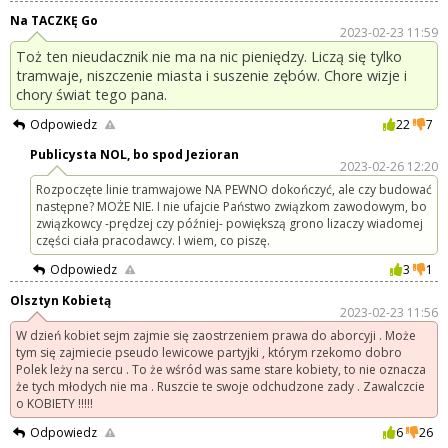
Na TACZKĘ Go
2023-02-23 11:59
Toż ten nieudacznik nie ma na nic pieniędzy. Liczą się tylko
tramwaje, niszczenie miasta i suszenie zębów. Chore wizje i
chory świat tego pana.
Odpowiedz
22
7
Publicysta NOL, bo spod Jezioran
2023-02-26 12:20
Rozpoczęte linie tramwajowe NA PEWNO dokończyć, ale czy budować
następne? MOŻE NIE. I nie ufajcie Państwo związkom zawodowym, bo
związkowcy -prędzej czy później- powiększą grono lizaczy wiadomej
części ciała pracodawcy. I wiem, co piszę.
Odpowiedz
3
1
Olsztyn Kobietą
2023-02-23 11:56
W dzień kobiet sejm zajmie się zaostrzeniem prawa do aborcyji . Może
tym się zajmiecie pseudo lewicowe partyjki , którym rzekomo dobro
Polek leży na sercu . To że wśród was same stare kobiety, to nie oznacza
że tych młodych nie ma . Ruszcie te swoje odchudzone zady . Zawalczcie
o KOBIETY !!!!!
Odpowiedz
6
26