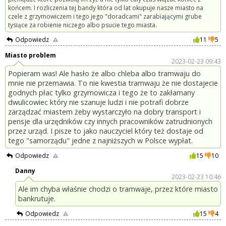
końcem. I rozliczenia tej bandy która od lat okupuje nasze miasto na
czele z grzymowiczem i tego jego "doradcami" zarabiającymi grube
tysiące za robienie niczego albo psucie tego miasta.
Odpowiedz
11
5
Miasto problem
2023-02-23 09:43
Popieram was! Ale hasło że albo chleba albo tramwaju do
mnie nie przemawia. To nie kwestia tramwaju że nie dostajecie
godnych płac tylko grzymowicza i tego że to zakłamany
dwulicowiec który nie szanuje ludzi i nie potrafi dobrze
zarządzać miastem żeby wystarczyło na dobry transport i
pensje dla urzędników czy innych pracowników zatrudnionych
przez urząd. I pisze to jako nauczyciel który też dostaje od
tego "samorządu" jedne z najniższych w Polsce wypłat.
Odpowiedz
15
10
Danny
2023-02-23 10:46
Ale im chyba właśnie chodzi o tramwaje, przez które miasto
bankrutuje.
Odpowiedz
15
4