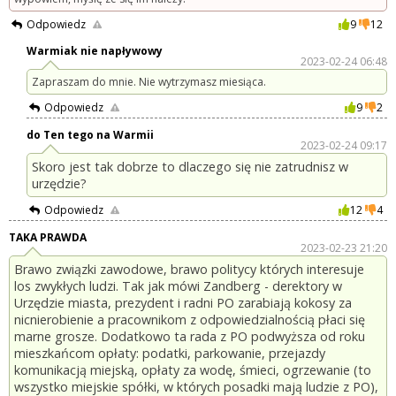
Odpowiedz
9
12
Warmiak nie napływowy
2023-02-24 06:48
Zapraszam do mnie. Nie wytrzymasz miesiąca.
Odpowiedz
9
2
do Ten tego na Warmii
2023-02-24 09:17
Skoro jest tak dobrze to dlaczego się nie zatrudnisz w
urzędzie?
Odpowiedz
12
4
TAKA PRAWDA
2023-02-23 21:20
Brawo związki zawodowe, brawo politycy których interesuje
los zwykłych ludzi. Tak jak mówi Zandberg - derektory w
Urzędzie miasta, prezydent i radni PO zarabiają kokosy za
nicnierobienie a pracownikom z odpowiedzialnością płaci się
marne grosze. Dodatkowo ta rada z PO podwyższa od roku
mieszkańcom opłaty: podatki, parkowanie, przejazdy
komunikacją miejską, opłaty za wodę, śmieci, ogrzewanie (to
wszystko miejskie spółki, w których posadki mają ludzie z PO),