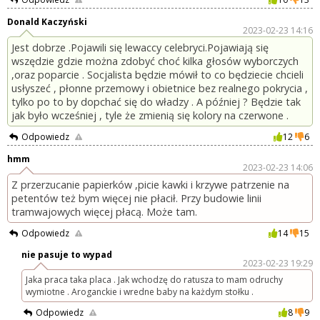
Donald Kaczyński
2023-02-23 14:16
Jest dobrze .Pojawili się lewaccy celebryci.Pojawiają się
wszędzie gdzie można zdobyć choć kilka głosów wyborczych
,oraz poparcie . Socjalista będzie mówił to co będziecie chcieli
usłyszeć , płonne przemowy i obietnice bez realnego pokrycia ,
tylko po to by dopchać się do władzy . A później ? Będzie tak
jak było wcześniej , tyle że zmienią się kolory na czerwone .
Odpowiedz
12
6
hmm
2023-02-23 14:06
Z przerzucanie papierków ,picie kawki i krzywe patrzenie na
petentów też bym więcej nie płacił. Przy budowie linii
tramwajowych więcej płacą. Może tam.
Odpowiedz
14
15
nie pasuje to wypad
2023-02-23 19:29
Jaka praca taka placa . Jak wchodzę do ratusza to mam odruchy
wymiotne . Aroganckie i wredne baby na każdym stołku .
Odpowiedz
8
9