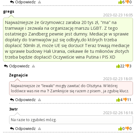
Odpowiedz
6
0
gregs
2023-02-23 16:05
Najważniejsze że Grzymowicz zarabia 20 tys zł, "ma" na
tramwaje i zezwala na organizację marszu LGBT. Z tego
ostatniego Zandberg pewnie jest dumny. Mediacje w sprawie
dopłaty do tramwajów już się odbyły,do których trzeba
dopłacić 50mln zł, może UE się dorzuci! Teraz trwają mediacje
w sprawie budowy Hali Urania, ciekawe ile tu milionów złotych
trzeba będzie dopłacić! Oczywiście wina Putina i PIS XD
Odpowiedz
22
3
Żegnajcie
2023-02-23 18:01
Najważniejsze że "lewaki" mogły zawitać do Olsztyna. W której
lodówce was nie ma ?! Zamknijcie się razem z pisem , ja zgubię klucz.
Odpowiedz
4
11
3wtr
2023-02-26 16:18
Na razie to zgubiłeś mózg.
Odpowiedz
0
0