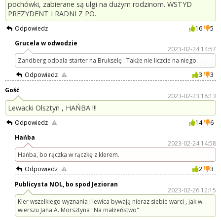
pochówki, zabierane są ulgi na dużym rodzinom. WSTYD
PREZYDENT I RADNI Z PO.
Odpowiedz
16
5
Grucela w odwodzie
2023-02-24 14:57
Zandberg odpala starter na Brukselę . Także nie liczcie na niego.
Odpowiedz
3
3
Gość
2023-02-23 18:13
Lewacki Olsztyn , HAŃBA !!!
Odpowiedz
14
6
Hańba
2023-02-24 14:58
Hańba, bo rączka w rączkę z klerem.
Odpowiedz
2
3
Publicysta NOL, bo spod Jezioran
2023-02-26 12:15
Kler wszelkiego wyznania i lewica bywają nieraz siebie warci , jak w
wierszu Jana A. Morsztyna "Na małżeństwo"