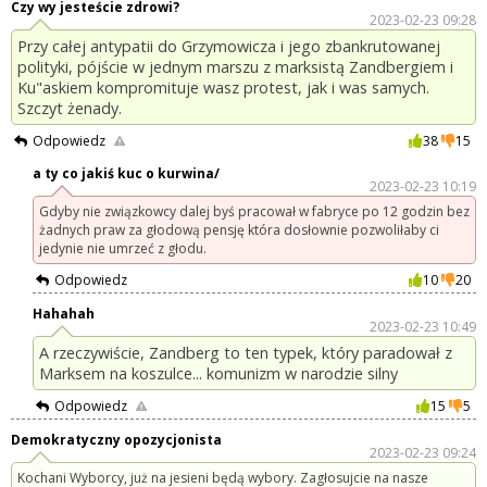
Czy wy jesteście zdrowi?
2023-02-23 09:28
Przy całej antypatii do Grzymowicza i jego zbankrutowanej
polityki, pójście w jednym marszu z marksistą Zandbergiem i
Ku"askiem kompromituje wasz protest, jak i was samych.
Szczyt żenady.
Odpowiedz
38
15
a ty co jakiś kuc o kurwina/
2023-02-23 10:19
Gdyby nie związkowcy dalej byś pracował w fabryce po 12 godzin bez
żadnych praw za głodową pensję która dosłownie pozwoliłaby ci
jedynie nie umrzeć z głodu.
Odpowiedz
10
20
Hahahah
2023-02-23 10:49
A rzeczywiście, Zandberg to ten typek, który paradował z
Marksem na koszulce... komunizm w narodzie silny
Odpowiedz
15
5
Demokratyczny opozycjonista
2023-02-23 09:24
Kochani Wyborcy, już na jesieni będą wybory. Zagłosujcie na nasze