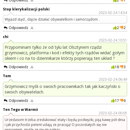
Odpowiedz
2
1
Stop klerykalizacji polski
2023-02-24 14:54
Wyjazd stąd , dajcie działać obywatelkom i samorządom .
Odpowiedz
2
2
chi
2023-02-24 10:51
Przypominam tylko że od tylu lat Olsztynem rządzi
grzymowicz, platforma i kod i efekty tych rządów widać gołym
okiem i co na to dziennikarze którzy popierają ten układ ?
Odpowiedz
18
3
Tom
2023-02-24 06:49
Grzymowicz myśli o swoich pracownikach tak jak kaczyński o
swoich obywatelach.
Odpowiedz
17
6
Ten Tego w Warmii
2023-02-24 00:05
Urzedasom trzeba zredukować etaty i będą podwyżki, piją kawę pół dnia
i jak przychodzi petent udają ze pracują! O pozostałych się nie
wypowiem, myślę ze się im należy.