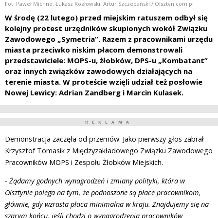
Fot. Paweł Michno, Łukasz Kozłowski, Artur Szczepański / Olsztyn.com.pl
W środę (22 lutego) przed miejskim ratuszem odbył się
kolejny protest urzędników skupionych wokół Związku
Zawodowego „Symetria”. Razem z pracownikami urzędu
miasta przeciwko niskim płacom demonstrowali
przedstawiciele: MOPS-u, żłobków, DPS-u „Kombatant”
oraz innych związków zawodowych działających na
terenie miasta. W proteście wzięli udział też posłowie
Nowej Lewicy: Adrian Zandberg i Marcin Kulasek.
REKLAMA
Demonstracja zaczęła od przemów. Jako pierwszy głos zabrał
Krzysztof Tomasik z Międzyzakładowego Związku Zawodowego
Pracowników MOPS i Zespołu Żłobków Miejskich.
- Żądamy godnych wynagrodzeń i zmiany polityki, która w
Olsztynie polega na tym, że podnoszone są płace pracownikom,
głównie, gdy wzrasta płaca minimalna w kraju. Znajdujemy się na
szarym końcu, jeśli chodzi o wynagrodzenia pracowników