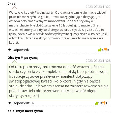
Chad
2023-02-23 14:22
Walczyć o kobiety? Wolne żarty. Od dawna w tym kraju macie więcej
praw niż mężczyźni. A gdzie prawo, uwzględniające decyzję ojca
dziecka przy "medycznym" mordowaniu dziecka? Żyjemy w
matriarchacie. Nie dość, że żyjecie 10 lat dłużej, to macie o 5 lat
wcześniej emeryturę (tylko dlatego, że urodziłyście się z tzipą), a to
tylko jeden z wielu przykładów dyskryminacji mężczyzn w Polsce. Jeśli
w tym kraju trzeba walczyć o równouprawnienie to mężczyzn a nie
kobiet.
Odpowiedz
4
5
Olsztyn Mężczyzną
2023-02-23 14:28
Od razu po przeczytaniu można odnieść wrażenie, że ma
się do czynienia z zakompleksioną, otyłą babą, która swoje
frustracje życiowe przelewa w manifest dotyczący
światopoglądowej kwestii, koło której nigdy nie będzie
stała (dziecko), albowiem szansa na zainteresowanie się nią
przedstawiciela płci przeciwnej oscyluje wokół błędu
statystycznego ;-)
Odpowiedz
19
10
do olsztyn mezczyzna