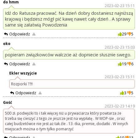
do hmm
2023-02-23 15:11
Idź do Ratusza pracować. Na dzień dobry dostaniesz najniższą
krajową i będziesz mógł pić kawę nawet cały dzień . A sprawy
same się załatwią Powodzenia
Odpowiedz
29
5
oko
2023-02-23 15:03
popieram związkowców walczcie aż dopniecie słusznie swego.
Odpowiedz
19
6
Ekler wszyjcie
2023-02-23 15:11
Rozporki ??!!
Odpowiedz
3
5
Gość
2023-02-23 14:19
500 zł. podwyżki to i tak więcej niż u prywaciarza który powtarza że
trzeba się cieszyć z tego że jeszcze jest na wypłatę . W MOP-sie , oraz
całej budżetówce nie jest aż tak źle . 13 -tka, premie, dodatki . W innych
miejscach można o tym tylko pomarzyć
Odpowiedz
10
13