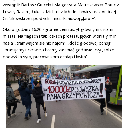
wystąpili: Bartosz Grucela i Małgorzata Matuszewska-Boruc z
Lewicy Razem, Łukasz Michnik z Młodej Lewicy oraz Andrzej
Cieślikowski ze spółdzielni mieszkaniowej „Jaroty”.
Około godziny 16:20 zgromadzeni ruszyli głównymi ulicami
miasta. Na flagach i tabliczkach protestujących widniały m.in.
hasła: „tramwajem się nie najem”, „dość głodowej pensji”,
„pracujemy uczciwie, chcemy zarabiać godziwie” czy „sobie
podwyżka syta, pracownikom ochłap i kwita”.