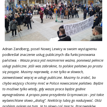
Adrian Zandberg, poseł Nowej Lewicy w swoim wystąpieniu
podkreślał znaczenie usług publicznych dla funkcjonowania
państwa: -
Wasza praca jest niezmiernie ważna, ponieważ pełnicie
usługi publiczne. Jeśli was zabraknie, to polskie państwo po prostu
się posypie. Musimy naprawdę, a nie tylko w słowach,
zainwestować więcej w usługi publiczne. Musimy to zrobić, bo
chyba wszyscy chcemy mieć w Polsce nowoczesne państwo. Będzie
to możliwe tylko wtedy, gdy wasza praca będzie godnie
wynagradzana. A propos pana prezydenta Grzymowicza - jest takie
wyświechtane słowo „dialog”. Niektórzy lubią go nadużywać. Otóż
problem polega na tym, że to słowo coś znaczy. Pracowników,