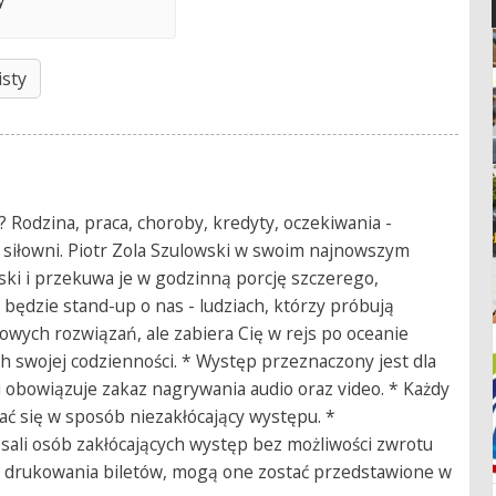
isty
? Rodzina, praca, choroby, kredyty, oczekiwania -
na siłowni. Piotr Zola Szulowski w swoim najnowszym
ski i przekuwa je w godzinną porcję szczerego,
dzie stand-up o nas - ludziach, którzy próbują
towych rozwiązań, ale zabiera Cię w rejs po oceanie
h swojej codzienności. * Występ przeznaczony jest dla
 obowiązuje zakaz nagrywania audio oraz video. * Każdy
ć się w sposób niezakłócający występu. *
sali osób zakłócających występ bez możliwości zwrotu
ci drukowania biletów, mogą one zostać przedstawione w