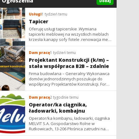
Ogłoszenia
Dodaj
Usługi
1 tydzień temu
Tapicer
Oferuję usługi tapicerskie .Wymiana
tapicerki meblowej na wszystkich meblach
krzesła kanapy sofy fotele .renowacja mebli
vintage,PRL. glamur
Dam pracę
1 tydzień temu
Projektant Konstrukcji (k/m) –
stała współpraca B2B – zdalnie
Firma budowlana – Generalny Wykonawca
domów jednorodzinnych poszukuje do
współpracy Projektantów Konstrukcji. Forma
współpracy: B2B / podwykonawstwo –
zdalnie. Wynagrodzenie: ✔ Stawki...
Dam pracę
2 tygodnie temu
Operator/ka ciągnika,
ładowarki, kombajnu
Operator/ka kombajnu, ładowarki, ciągnika
MELVIT S.A. Gospodarstwo Rolne w
Rutkowicach, 13-206 Płośnica zatrudni na
umowę zlecenie na okres żniw: -