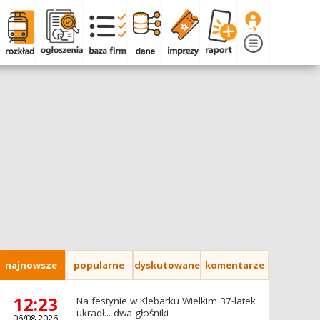
najnowsze
popularne
dyskutowane
komentarze
12:23
Na festynie w Klebarku Wielkim 37-latek
ukradł... dwa głośniki
06/08.2026