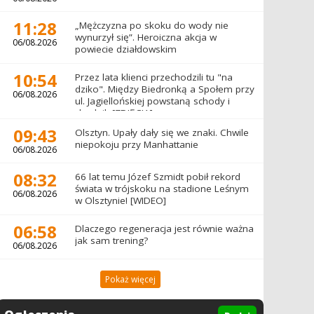
11:28
„Mężczyzna po skoku do wody nie
wynurzył się”. Heroiczna akcja w
06/08.2026
powiecie działdowskim
10:54
Przez lata klienci przechodzili tu "na
dziko". Między Biedronką a Społem przy
06/08.2026
ul. Jagiellońskiej powstaną schody i
chodnik [ZDJĘCIA]
09:43
Olsztyn. Upały dały się we znaki. Chwile
niepokoju przy Manhattanie
06/08.2026
08:32
66 lat temu Józef Szmidt pobił rekord
świata w trójskoku na stadione Leśnym
06/08.2026
w Olsztynie! [WIDEO]
06:58
Dlaczego regeneracja jest równie ważna
jak sam trening?
06/08.2026
Pokaż więcej