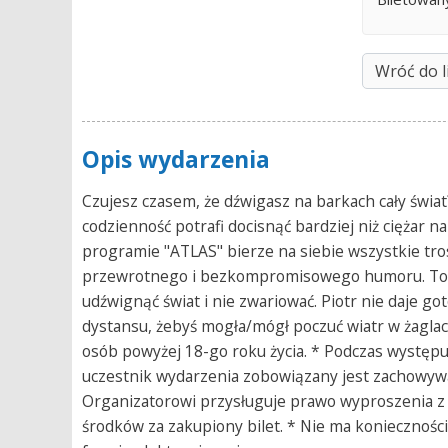
Wróć do l
Opis wydarzenia
Czujesz czasem, że dźwigasz na barkach cały świat
codzienność potrafi docisnąć bardziej niż ciężar 
programie "ATLAS" bierze na siebie wszystkie tro
przewrotnego i bezkompromisowego humoru. To bę
udźwignąć świat i nie zwariować. Piotr nie daje go
dystansu, żebyś mogła/mógł poczuć wiatr w żaglac
osób powyżej 18-go roku życia. * Podczas występu
uczestnik wydarzenia zobowiązany jest zachowywa
Organizatorowi przysługuje prawo wyproszenia z 
środków za zakupiony bilet. * Nie ma koniecznoś