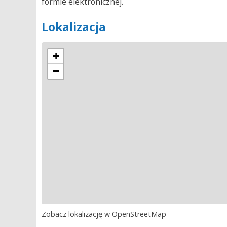
formie elektronicznej.
Lokalizacja
+
−
Zobacz lokalizację w OpenStreetMap