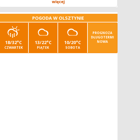
operatora/kę kombajnu z uprawnieniami -...
więcej
POGODA W OLSZTYNIE
PROGNOZA
DŁUGOTERMI
18/32°C
13/22°C
10/20°C
NOWA
CZWARTEK
PIĄTEK
SOBOTA