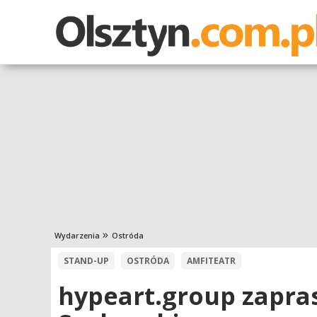
Wydarzenia
Ostróda
STAND-UP
OSTRÓDA
AMFITEATR
hypeart.group zapras