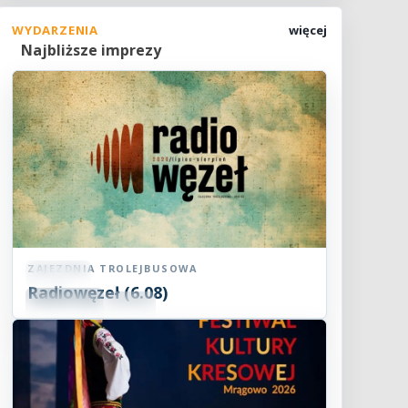
WYDARZENIA
więcej
Najbliższe imprezy
ZAJEZDNIA TROLEJBUSOWA
Koncert
Radiowęzeł (6.08)
06
SIE
18:00
2026