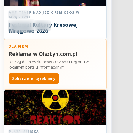
AMFITEATR NAD JEZIOREM CZOS W
Koncert
MRĄGOWIE
06
Festiwal Kultury Kresowej
SIE
18:30
2026
Mrągowo 2026
DLA FIRM
Reklama w Olsztyn.com.pl
Dotrzyj do mieszkańców Olsztyna i regionu w
lokalnym portalu informacyjnym.
Zobacz ofertę reklamy
PLAŻA MIEJSKA