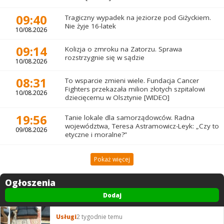
09:40
Tragiczny wypadek na jeziorze pod Giżyckiem.
Nie żyje 16-latek
10/08.2026
09:14
Kolizja o zmroku na Zatorzu. Sprawa
rozstrzygnie się w sądzie
10/08.2026
08:31
To wsparcie zmieni wiele. Fundacja Cancer
Fighters przekazała milion złotych szpitalowi
10/08.2026
dziecięcemu w Olsztynie [WIDEO]
19:56
Tanie lokale dla samorządowców. Radna
województwa, Teresa Astramowicz-Leyk: „Czy to
09/08.2026
etyczne i moralne?”
Pokaż więcej
Ogłoszenia
Dodaj
Usługi
2 tygodnie temu