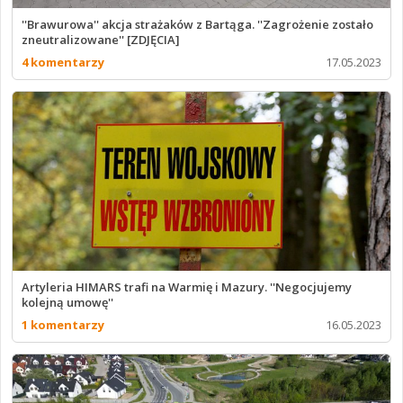
''Brawurowa'' akcja strażaków z Bartąga. ''Zagrożenie zostało
zneutralizowane'' [ZDJĘCIA]
4 komentarzy
17.05.2023
Artyleria HIMARS trafi na Warmię i Mazury. ''Negocjujemy
kolejną umowę''
1 komentarzy
16.05.2023