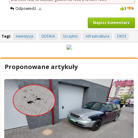
Odpowiedz
3
9
Napisz komentarz
Tagi:
inwestycje
GDDKiA
Szczytno
infrastruktura
DK53
Proponowane artykuły