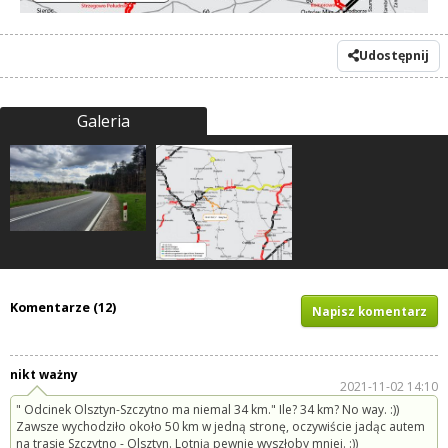
Udostępnij
Galeria
Komentarze (12)
Napisz komentarz
nikt ważny
2021-11-02 14:10
" Odcinek Olsztyn-Szczytno ma niemal 34 km." Ile? 34 km? No way. :))
Zawsze wychodziło około 50 km w jedną stronę, oczywiście jadąc autem
na trasie Szczytno - Olsztyn. Lotnią pewnie wyszłoby mniej. :))