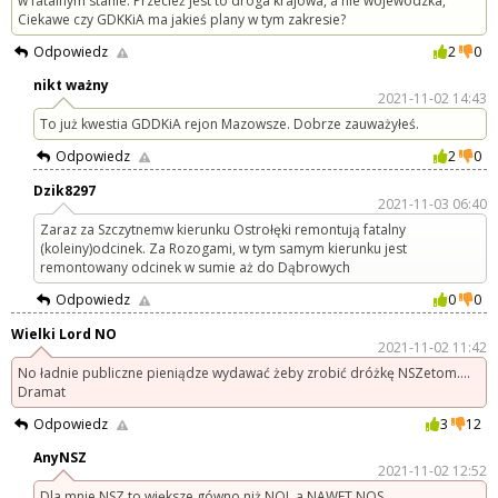
w fatalnym stanie. Przecież jest to droga krajowa, a nie wojewódzka,
Ciekawe czy GDKKiA ma jakieś plany w tym zakresie?
Odpowiedz
2
0
nikt ważny
2021-11-02 14:43
To już kwestia GDDKiA rejon Mazowsze. Dobrze zauważyłeś.
Odpowiedz
2
0
Dzik8297
2021-11-03 06:40
Zaraz za Szczytnemw kierunku Ostrołęki remontują fatalny
(koleiny)odcinek. Za Rozogami, w tym samym kierunku jest
remontowany odcinek w sumie aż do Dąbrowych
Odpowiedz
0
0
Wielki Lord NO
2021-11-02 11:42
No ładnie publiczne pieniądze wydawać żeby zrobić dróżkę NSZetom....
Dramat
Odpowiedz
3
12
AnyNSZ
2021-11-02 12:52
Dla mnie NSZ to większe gówno niż NOL a NAWET NOS