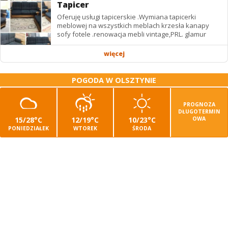
Tapicer
Oferuję usługi tapicerskie .Wymiana tapicerki
meblowej na wszystkich meblach krzesła kanapy
sofy fotele .renowacja mebli vintage,PRL. glamur
więcej
POGODA W OLSZTYNIE
PROGNOZA
DŁUGOTERMIN
15/28°C
12/19°C
10/23°C
OWA
PONIEDZIAŁEK
WTOREK
ŚRODA