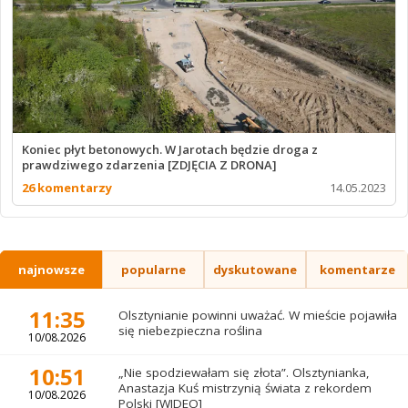
Koniec płyt betonowych. W Jarotach będzie droga z
prawdziwego zdarzenia [ZDJĘCIA Z DRONA]
26 komentarzy
14.05.2023
najnowsze
popularne
dyskutowane
komentarze
11:35
Olsztynianie powinni uważać. W mieście pojawiła
się niebezpieczna roślina
10/08.2026
10:51
„Nie spodziewałam się złota”. Olsztynianka,
Anastazja Kuś mistrzynią świata z rekordem
10/08.2026
Polski [WIDEO]