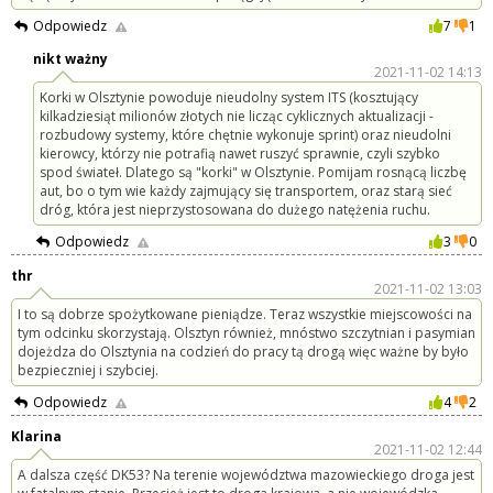
Odpowiedz
7
1
nikt ważny
2021-11-02 14:13
Korki w Olsztynie powoduje nieudolny system ITS (kosztujący
kilkadziesiąt milionów złotych nie licząc cyklicznych aktualizacji -
rozbudowy systemy, które chętnie wykonuje sprint) oraz nieudolni
kierowcy, którzy nie potrafią nawet ruszyć sprawnie, czyli szybko
spod świateł. Dlatego są "korki" w Olsztynie. Pomijam rosnącą liczbę
aut, bo o tym wie każdy zajmujący się transportem, oraz starą sieć
dróg, która jest nieprzystosowana do dużego natężenia ruchu.
Odpowiedz
3
0
thr
2021-11-02 13:03
I to są dobrze spożytkowane pieniądze. Teraz wszystkie miejscowości na
tym odcinku skorzystają. Olsztyn również, mnóstwo szczytnian i pasymian
dojeżdza do Olsztynia na codzień do pracy tą drogą więc ważne by było
bezpieczniej i szybciej.
Odpowiedz
4
2
Klarina
2021-11-02 12:44
A dalsza część DK53? Na terenie województwa mazowieckiego droga jest