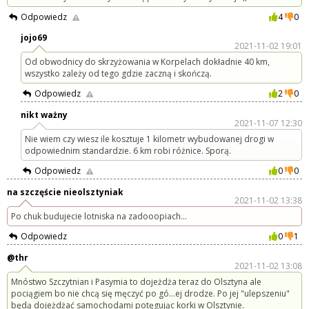
Odpowiedz
4
0
jojo69
2021-11-02 19:01
Od obwodnicy do skrzyżowania w Korpelach dokładnie 40 km,
wszystko zależy od tego gdzie zaczną i skończą.
Odpowiedz
2
0
nikt ważny
2021-11-07 12:30
Nie wiem czy wiesz ile kosztuje 1 kilometr wybudowanej drogi w
odpowiednim standardzie. 6 km robi różnice. Sporą.
Odpowiedz
0
0
na szczęście nieolsztyniak
2021-11-02 13:38
Po chuk budujecie lotniska na zadooopiach...
Odpowiedz
0
1
@thr
2021-11-02 13:08
Mnóstwo Szczytnian i Pasymia to dojeżdża teraz do Olsztyna ale
pociągiem bo nie chcą się męczyć po gó...ej drodze. Po jej "ulepszeniu"
będą dojeżdżać samochodami potęgując korki w Olsztynie.