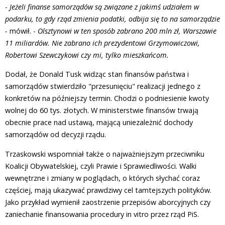
-
Jeżeli finanse samorządów są związane z jakimś udziałem w
podarku, to gdy rząd zmienia podatki, odbija się to na samorządzie
-
mówił. -
Olsztynowi w ten sposób zabrano 200 mln zł, Warszawie
11 miliardów. Nie zabrano ich prezydentowi Grzymowiczowi,
Robertowi Szewczykowi czy mi, tylko mieszkańcom.
Dodał, że Donald Tusk widząc stan finansów państwa i
samorządów stwierdziło "przesunięciu" realizacji jednego z
konkretów na późniejszy termin. Chodzi o podniesienie kwoty
wolnej do 60 tys. złotych. W ministerstwie finansów trwają
obecnie prace nad ustawą, mającą uniezależnić dochody
samorządów od decyzji rządu.
Trzaskowski wspomniał także o najważniejszym przeciwniku
Koalicji Obywatelskiej, czyli Prawie i Sprawiedliwości. Walki
wewnętrzne i zmiany w poglądach, o których słychać coraz
częściej, mają ukazywać prawdziwy cel tamtejszych polityków.
Jako przykład wymienił zaostrzenie przepisów aborcyjnych czy
zaniechanie finansowania procedury in vitro przez rząd PiS.