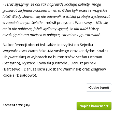
-
Teraz słyszymy, że oni tak naprawdę kochają kobiety, mogą
głosować za finansowaniem in vitro. Gdzie byli przez te wszystkie
lata? Wtedy słowem się nie odezwali, a dzisiaj próbują występować
w zupełnie innym świetle -
mówił prezydent Warszawy. -
Nikt się
na to nie nabierze, Jeżeli wyślemy sygnał, że dla ludzi którzy
oszukują nie ma miejsca w polityce, zaczniemy ją uzdrawiać.
Na konferencji obecni byli także liderzy list do Sejmiku
Województwa Warmińsko-Mazurskeigo oraz kandydaci Koalicji
Obywatelskiej w wyborach na burmistrzów: Stefan Ochman
(Szczytno), Ryszard Kowalski (Ostróda), Dariusz Jasiński
(Barczewo), Dariusz Iskra (Lidzbark Warmiński) oraz Zbigniew
Kociela (Działdowo).
Udostępnij
Komentarze (36)
Napisz komentarz