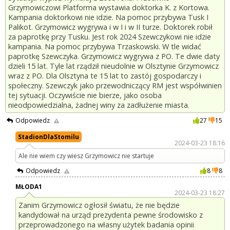
Grzymowiczowi Platforma wystawia doktorka K. z Kortowa.
Kampania doktorkowi nie idzie. Na pomoc przybywa Tusk I
Palikot. Grzymowicz wygrywa i w I i w II turze. Doktorek robił
za paprotkę przy Tusku. Jest rok 2024 Szewczykowi nie idzie
kampania. Na pomoc przybywa Trzaskowski. W tle widać
paprotkę Szewczyka. Grzymowicz wygrywa z PO. Te dwie daty
dzieli 15 lat. Tyle lat rządził nieudolnie w Olsztynie Grzymowicz
wraz z PO. Dla Olsztyna te 15 lat to zastój gospodarczy i
społeczny. Szewczyk jako przewodniczący RM jest współwinien
tej sytuacji. Oczywiście nie bierze, jako osoba
nieodpowiedzialna, żadnej winy za zadłużenie miasta.
Odpowiedz
27
15
StadionDlaStomilu
2024-03-23 18:16
Ale nie wiem czy wiesz Grzymowicz nie startuje
Odpowiedz
8
8
MŁODA1
2024-03-23 18:27
Zanim Grzymowicz ogłosił światu, że nie będzie
kandydował na urząd prezydenta pewne środowisko z
przeprowadzonego na własny użytek badania opinii