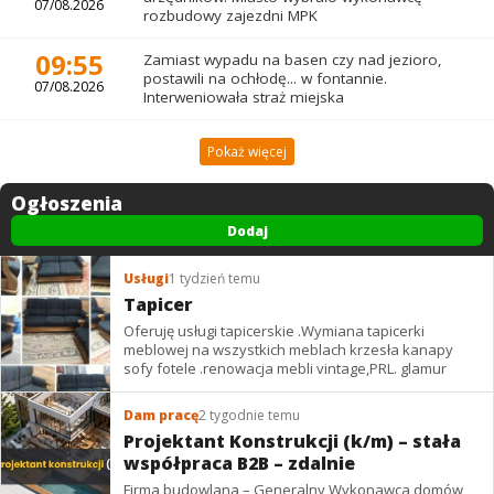
07/08.2026
rozbudowy zajezdni MPK
09:55
Zamiast wypadu na basen czy nad jezioro,
postawili na ochłodę... w fontannie.
07/08.2026
Interweniowała straż miejska
Pokaż więcej
Ogłoszenia
Dodaj
Usługi
1 tydzień temu
Tapicer
Oferuję usługi tapicerskie .Wymiana tapicerki
meblowej na wszystkich meblach krzesła kanapy
sofy fotele .renowacja mebli vintage,PRL. glamur
Dam pracę
2 tygodnie temu
Projektant Konstrukcji (k/m) – stała
współpraca B2B – zdalnie
Firma budowlana – Generalny Wykonawca domów