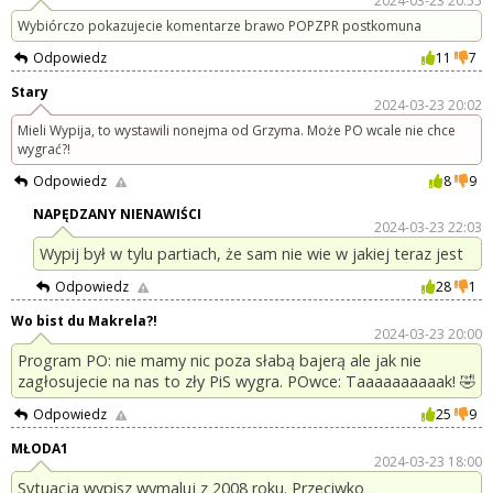
2024-03-23 20:55
Wybiórczo pokazujecie komentarze brawo POPZPR postkomuna
Odpowiedz
11
7
Stary
2024-03-23 20:02
Mieli Wypija, to wystawili nonejma od Grzyma. Może PO wcale nie chce
wygrać?!
Odpowiedz
8
9
NAPĘDZANY NIENAWIŚCI
2024-03-23 22:03
Wypij był w tylu partiach, że sam nie wie w jakiej teraz jest
Odpowiedz
28
1
Wo bist du Makrela?!
2024-03-23 20:00
Program PO: nie mamy nic poza słabą bajerą ale jak nie
zagłosujecie na nas to zły PiS wygra. POwce: Taaaaaaaaaak! 🤣
Odpowiedz
25
9
MŁODA1
2024-03-23 18:00
Sytuacja wypisz wymaluj z 2008 roku. Przeciwko