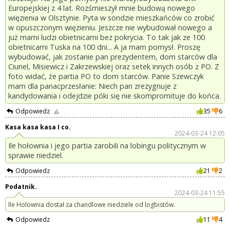
Europejskiej z 4 lat. Rozśmieszył mnie budową nowego
więzienia w Olsztynie. Pyta w sondzie mieszkańców co zrobić
w opuszczonym więzieniu. Jeszcze nie wybudował nowego a
już mami ludzi obietnicami bez pokrycia. To tak jak ze 100
obietnicami Tuska na 100 dni... A ja mam pomysł. Proszę
wybudować, jak zostanie pan prezydentem, dom starców dla
Ciunel, Misiewicz i Zakrzewskiej oraz setek innych osób z PO. Z
foto widać, że partia PO to dom starców. Panie Szewczyk
mam dla panacprzesłanie: Niech pan zrezygnuje z
kandydowania i odejdzie póki się nie skompromituje do końca.
Odpowiedz
35
6
Kasa kasa kasa I co.
2024-03-24 12:05
Ile hołownia i jego partia zarobili na lobingu politycznym w
sprawie niedziel.
Odpowiedz
21
2
Podatnik.
2024-03-24 11:55
Ile Holownia dostał za chandlowe niedziele od logbistów.
Odpowiedz
11
4