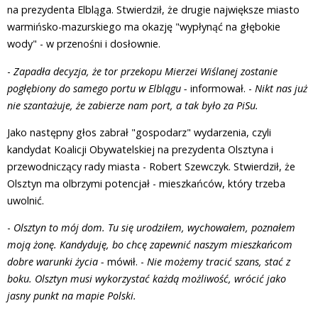
na prezydenta Elbląga. Stwierdził, że drugie największe miasto
warmińsko-mazurskiego ma okazję "wypłynąć na głębokie
wody" - w przenośni i dosłownie.
-
Zapadła decyzja, że tor przekopu Mierzei Wiślanej zostanie
pogłębiony do samego portu w Elblągu -
informował. -
Nikt nas już
nie szantażuje, że zabierze nam port, a tak było za PiSu.
Jako następny głos zabrał "gospodarz" wydarzenia, czyli
kandydat Koalicji Obywatelskiej na prezydenta Olsztyna i
przewodniczący rady miasta - Robert Szewczyk. Stwierdził, że
Olsztyn ma olbrzymi potencjał - mieszkańców, który trzeba
uwolnić.
-
Olsztyn to mój dom. Tu się urodziłem, wychowałem, poznałem
moją żonę. Kandyduję, bo chcę zapewnić naszym mieszkańcom
dobre warunki życia -
mówił. -
Nie możemy tracić szans, stać z
boku. Olsztyn musi wykorzystać każdą możliwość, wrócić jako
jasny punkt na mapie Polski.