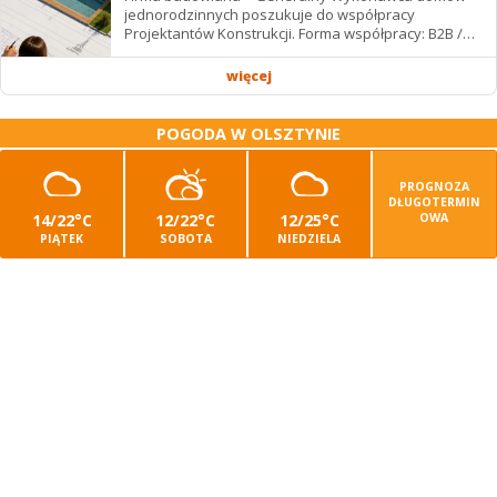
jednorodzinnych poszukuje do współpracy
Projektantów Konstrukcji. Forma współpracy: B2B /
podwykonawstwo – zdalnie. Wynagrodzenie: ✔
Stawki...
więcej
POGODA W OLSZTYNIE
PROGNOZA
DŁUGOTERMIN
14/22°C
12/22°C
12/25°C
OWA
PIĄTEK
SOBOTA
NIEDZIELA