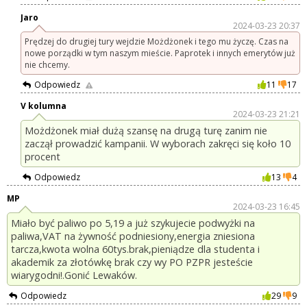
Jaro
2024-03-23 20:37
Prędzej do drugiej tury wejdzie Możdżonek i tego mu życzę. Czas na
nowe porządki w tym naszym mieście. Paprotek i innych emerytów już
nie chcemy.
Odpowiedz
11
17
V kolumna
2024-03-23 21:21
Możdżonek miał dużą szansę na drugą turę zanim nie
zaczął prowadzić kampanii. W wyborach zakręci się koło 10
procent
Odpowiedz
13
4
MP
2024-03-23 16:45
Miało być paliwo po 5,19 a już szykujecie podwyżki na
paliwa,VAT na żywność podniesiony,energia zniesiona
tarcza,kwota wolna 60tys.brak,pieniądze dla studenta i
akademik za złotówkę brak czy wy PO PZPR jesteście
wiarygodni!.Gonić Lewaków.
Odpowiedz
29
9