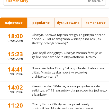
1 komentarzy
05.08.2026
najnowsze
popularne
dyskutowane
komentarze
18:00
Olsztyn. Sprawa tajemniczego zaginięcia sprzed
ponad 20 lat rozwiązana w niespełna rok. Jak
07/08.2026
śledczy odkryli prawdę?
15:23
„Nie bądź obojętny”. Olsztyn zamanifestuje w
geście solidarności z obywatelami Ukrainy
07/08.2026
14:41
Nowa siedziba Olsztyńskiego Teatru Lalek coraz
bliżej. Miasto zyska nową wizytówkę
07/08.2026
architektoniczną?
14:02
Klienci zaufali 50-latce, a ona przywłaszczyła
setki tys. zł? 13 zarzutów dla pracownicy jednego
07/08.2026
z banków
11:20
Oferty firm z Olsztyna nie przekonały
urzędników. Miasto wybrało wykonawcę