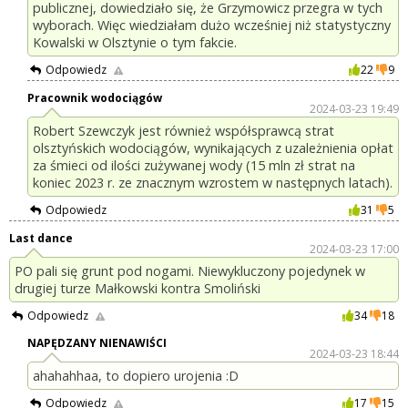
publicznej, dowiedziało się, że Grzymowicz przegra w tych
wyborach. Więc wiedziałam dużo wcześniej niż statystyczny
Kowalski w Olsztynie o tym fakcie.
Odpowiedz
22
9
Pracownik wodociągów
2024-03-23 19:49
Robert Szewczyk jest również współsprawcą strat
olsztyńskich wodociągów, wynikających z uzależnienia opłat
za śmieci od ilości zużywanej wody (15 mln zł strat na
koniec 2023 r. ze znacznym wzrostem w następnych latach).
Odpowiedz
31
5
Last dance
2024-03-23 17:00
PO pali się grunt pod nogami. Niewykluczony pojedynek w
drugiej turze Małkowski kontra Smoliński
Odpowiedz
34
18
NAPĘDZANY NIENAWIŚCI
2024-03-23 18:44
ahahahhaa, to dopiero urojenia :D
Odpowiedz
17
15