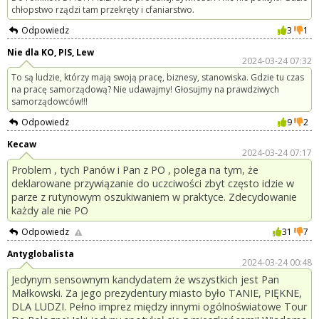
chłopstwo rządzi tam przekręty i cfaniarstwo.
Odpowiedz
3
1
Nie dla KO, PIS, Lew
2024-03-24 07:32
To są ludzie, którzy mają swoją pracę, biznesy, stanowiska. Gdzie tu czas
na pracę samorządową? Nie udawajmy! Głosujmy na prawdziwych
samorządowców!!!
Odpowiedz
9
2
Kecaw
2024-03-24 07:17
Problem , tych Panów i Pan z PO , polega na tym, że
deklarowane przywiązanie do uczciwości zbyt często idzie w
parze z rutynowym oszukiwaniem w praktyce. Zdecydowanie
każdy ale nie PO
Odpowiedz
31
7
Antyglobalista
2024-03-24 00:48
Jedynym sensownym kandydatem że wszystkich jest Pan
Małkowski. Za jego prezydentury miasto było TANIE, PIĘKNE,
DLA LUDZI. Pełno imprez między innymi ogólnoświatowe Tour