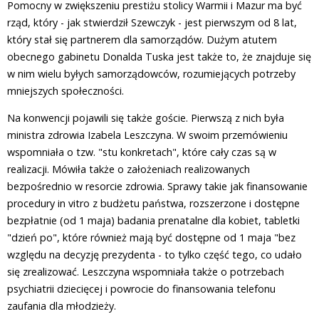
Pomocny w zwiększeniu prestiżu stolicy Warmii i Mazur ma być
rząd, który - jak stwierdził Szewczyk - jest pierwszym od 8 lat,
który stał się partnerem dla samorządów. Dużym atutem
obecnego gabinetu Donalda Tuska jest także to, że znajduje się
w nim wielu byłych samorządowców, rozumiejących potrzeby
mniejszych społeczności.
Na konwencji pojawili się także goście. Pierwszą z nich była
ministra zdrowia Izabela Leszczyna. W swoim przemówieniu
wspomniała o tzw. "stu konkretach", które cały czas są w
realizacji. Mówiła także o założeniach realizowanych
bezpośrednio w resorcie zdrowia. Sprawy takie jak finansowanie
procedury in vitro z budżetu państwa, rozszerzone i dostępne
bezpłatnie (od 1 maja) badania prenatalne dla kobiet, tabletki
"dzień po", które również mają być dostępne od 1 maja "bez
względu na decyzję prezydenta - to tylko część tego, co udało
się zrealizować. Leszczyna wspomniała także o potrzebach
psychiatrii dziecięcej i powrocie do finansowania telefonu
zaufania dla młodzieży.