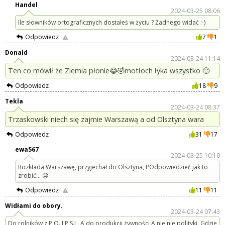
Handel
2024-03-25 08:06
Ile słowników ortograficznych dostałeś w życiu ? Żadnego widać :-)
Odpowiedz
7
1
Donald
2024-03-24 11:14
Ten co mówił że Ziemia płonie😂🤣motłoch łyka wszystko 🙂
Odpowiedz
18
9
Tekla
2024-03-24 08:37
Trzaskowski niech się zajmie Warszawą a od Olsztyna wara
Odpowiedz
31
17
ewa567
2024-03-25 10:10
Rozkłada Warszawę, przyjechał do Olsztyna, POdpowiedzieć jak to
zrobić... 😒
Odpowiedz
11
11
Widłami do obory.
2024-03-24 07:43
Do rolników z P.O. I P.S.L. A do produkcji żywności A nie nie polityki. Gdzie