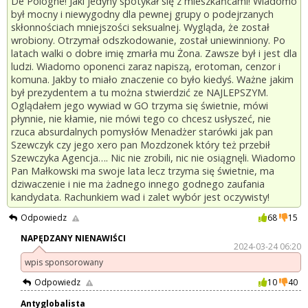
De Pologne! Jaki jedyny spotykał się z mieszkańcami! Wiadomo
był mocny i niewygodny dla pewnej grupy o podejrzanych
skłonnościach mniejszości seksualnej. Wygląda, że został
wrobiony. Otrzymał odszkodowanie, został uniewinniony. Po
latach walki o dobre imię zmarła mu Żona. Zawsze był i jest dla
ludzi. Wiadomo oponenci zaraz napiszą, erotoman, cenzor i
komuna. Jakby to miało znaczenie co było kiedyś. Ważne jakim
był prezydentem a tu można stwierdzić ze NAJLEPSZYM.
Oglądałem jego wywiad w GO trzyma się świetnie, mówi
płynnie, nie kłamie, nie mówi tego co chcesz usłyszeć, nie
rzuca absurdalnych pomysłów Menadżer starówki jak pan
Szewczyk czy jego xero pan Mozdzonek który też przebił
Szewczyka Agencja…. Nic nie zrobili, nic nie osiągnęli. Wiadomo
Pan Małkowski ma swoje lata lecz trzyma się świetnie, ma
dziwaczenie i nie ma żadnego innego godnego zaufania
kandydata. Rachunkiem wad i zalet wybór jest oczywisty!
Odpowiedz
68
15
NAPĘDZANY NIENAWIŚCI
2024-03-24 06:20
wpis sponsorowany
Odpowiedz
10
40
Antyglobalista