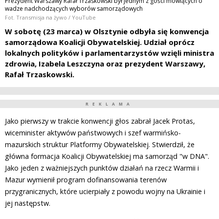
Prezydent Warszawy Rafał Trzaskowski był jednym z gości mówiących o
wadze nadchodzących wyborów samorządowych
Fot. Transmisja na żywo / YouTube
W sobotę (23 marca) w Olsztynie odbyła się konwencja
samorządowa Koalicji Obywatelskiej. Udział oprócz
lokalnych polityków i parlamentarzystów wzięli ministra
zdrowia, Izabela Leszczyna oraz prezydent Warszawy,
Rafał Trzaskowski.
REKLAMA
Jako pierwszy w trakcie konwencji głos zabrał Jacek Protas,
wiceminister aktywów państwowych i szef warmińsko-
mazurskich struktur Platformy Obywatelskiej. Stwierdził, że
główna formacja Koalicji Obywatelskiej ma samorząd "w DNA".
Jako jeden z ważniejszych punktów działań na rzecz Warmii i
Mazur wymienił program dofinansowania terenów
przygranicznych, które ucierpiały z powodu wojny na Ukrainie i
jej następstw.