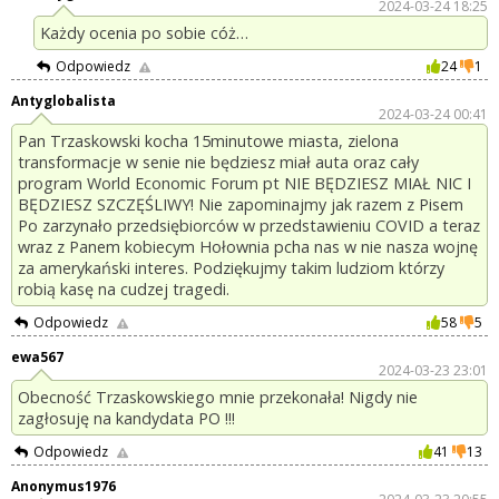
2024-03-24 18:25
Każdy ocenia po sobie cóż…
Odpowiedz
24
1
Antyglobalista
2024-03-24 00:41
Pan Trzaskowski kocha 15minutowe miasta, zielona
transformacje w senie nie będziesz miał auta oraz cały
program World Economic Forum pt NIE BĘDZIESZ MIAŁ NIC I
BĘDZIESZ SZCZĘŚLIWY! Nie zapominajmy jak razem z Pisem
Po zarzynało przedsiębiorców w przedstawieniu COVID a teraz
wraz z Panem kobiecym Hołownia pcha nas w nie nasza wojnę
za amerykański interes. Podziękujmy takim ludziom którzy
robią kasę na cudzej tragedi.
Odpowiedz
58
5
ewa567
2024-03-23 23:01
Obecność Trzaskowskiego mnie przekonała! Nigdy nie
zagłosuję na kandydata PO !!!
Odpowiedz
41
13
Anonymus1976