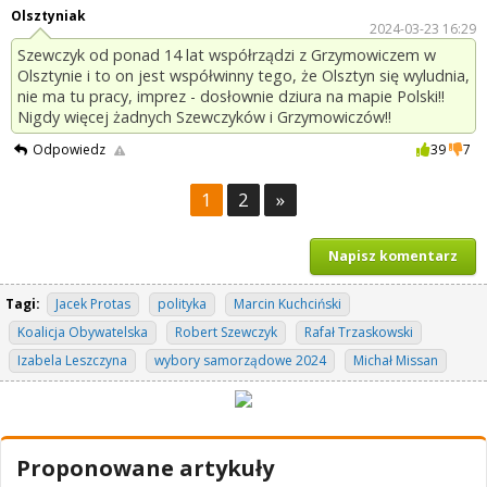
Olsztyniak
2024-03-23 16:29
Szewczyk od ponad 14 lat współrządzi z Grzymowiczem w
Olsztynie i to on jest współwinny tego, że Olsztyn się wyludnia,
nie ma tu pracy, imprez - dosłownie dziura na mapie Polski!!
Nigdy więcej żadnych Szewczyków i Grzymowiczów!!
Odpowiedz
39
7
1
2
»
Napisz komentarz
Tagi:
Jacek Protas
polityka
Marcin Kuchciński
Koalicja Obywatelska
Robert Szewczyk
Rafał Trzaskowski
Izabela Leszczyna
wybory samorządowe 2024
Michał Missan
Proponowane artykuły