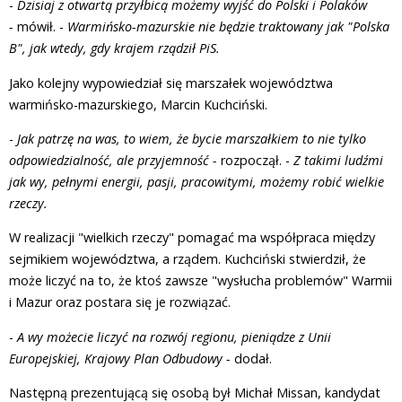
-
Dzisiaj z otwartą przyłbicą możemy wyjść do Polski i Polaków
-
mówił. -
Warmińsko-mazurskie nie będzie traktowany jak "Polska
B", jak wtedy, gdy krajem rządził PiS.
Jako kolejny wypowiedział się marszałek województwa
warmińsko-mazurskiego, Marcin Kuchciński.
-
Jak patrzę na was, to wiem, że bycie marszałkiem to nie tylko
odpowiedzialność, ale przyjemność -
rozpoczął. -
Z takimi ludźmi
jak wy, pełnymi energii, pasji, pracowitymi, możemy robić wielkie
rzeczy.
W realizacji "wielkich rzeczy" pomagać ma współpraca między
sejmikiem województwa, a rządem. Kuchciński stwierdził, że
może liczyć na to, że ktoś zawsze "wysłucha problemów" Warmii
i Mazur oraz postara się je rozwiązać.
-
A wy możecie liczyć na rozwój regionu, pieniądze z Unii
Europejskiej, Krajowy Plan Odbudowy -
dodał.
Następną prezentującą się osobą był Michał Missan, kandydat