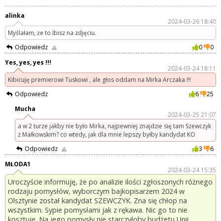
alinka
2024-03-26 18:40
Myślałam, że to Ibisz na zdjęciu.
Odpowiedz
0
0
Yes, yes, yes !!!
2024-03-24 18:11
Kibicuję premierowi Tuskowi , ale głos oddam na Mirka Arczaka !!!
Odpowiedz
6
25
Mucha
2024-03-25 21:07
a w 2 turze jakby nie było Mirka, najpewniej znajdzie się tam Szewczyk
z Małkowskim? co wtedy, jak dla mnie lepszy byłby kandydat KO
Odpowiedz
3
6
MŁODA1
2024-03-24 15:35
Uroczyście informuję, że po analizie ilości zgłoszonych różnego
rodzaju pomysłów, wyborczym bajkopisarzem 2024 w
Olsztynie został kandydat SZEWCZYK. Zna się chłop na
wszystkim. Sypie pomysłami jak z rękawa. Nic go to nie
kosztuje. Na jego pomysły nie starczyłoby budżetu Unii