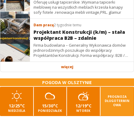
Oferuję usługi tapicerskie .Wymiana tapicerki
meblowej na wszystkich meblach krzesła kanapy
sofy fotele .renowacja mebli vintage,PRL. glamur
Dam pracę
2 tygodnie temu
Projektant Konstrukcji (k/m) – stała
współpraca B2B – zdalnie
Firma budowlana – Generalny Wykonawca domów
jednorodzinnych poszukuje do współpracy
Projektantów Konstrukcji. Forma współpracy: B2B /
podwykonawstwo – zdalnie. Wynagrodzenie: ✔
Stawki...
więcej
POGODA W OLSZTYNIE
PROGNOZA
DŁUGOTERMIN
12/25°C
15/30°C
12/19°C
OWA
NIEDZIELA
PONIEDZIAŁEK
WTOREK