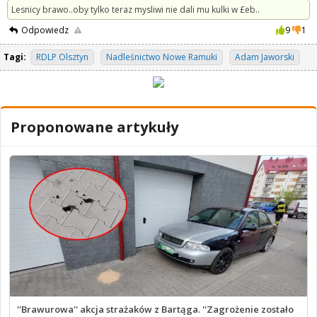
Lesnicy brawo..oby tylko teraz mysliwi nie dali mu kulki w £eb..
Odpowiedz
9
1
Tagi:
RDLP Olsztyn
Nadleśnictwo Nowe Ramuki
Adam Jaworski
Proponowane artykuły
''Brawurowa'' akcja strażaków z Bartąga. ''Zagrożenie zostało