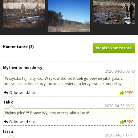
Komentarze (3)
Napisz komentarz
Myśliwi to mordercy
2020-04-30 08:43
Wszystko fajnie tylko... W rykowisko odstrzeli go pewnie jakiś gość z
małym siusiakiem który mordując zwierzęta leczy swoje kompleksy.
Odpowiedz
4
0
Takk
2020-04-28 09:31
Piękny jeleń !!! Brawo Wy, oby więcej takich ludzi!
Odpowiedz
5
0
Issru
2020-04-27 17:11