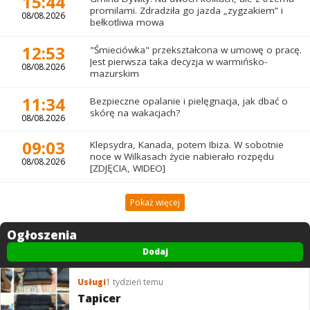
15:44
promilami. Zdradziła go jazda „zygzakiem” i
08/08.2026
bełkotliwa mowa
12:53
"Śmieciówka" przekształcona w umowę o pracę.
Jest pierwsza taka decyzja w warmińsko-
08/08.2026
mazurskim
11:34
Bezpieczne opalanie i pielęgnacja, jak dbać o
skórę na wakacjach?
08/08.2026
09:03
Klepsydra, Kanada, potem Ibiza. W sobotnie
noce w Wilkasach życie nabierało rozpędu
08/08.2026
[ZDJĘCIA, WIDEO]
Pokaż więcej
Ogłoszenia
Dodaj
Usługi
1 tydzień temu
Tapicer