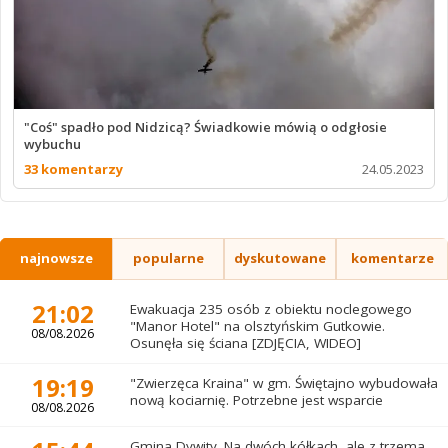
"Coś" spadło pod Nidzicą? Świadkowie mówią o odgłosie
wybuchu
33 komentarzy
24.05.2023
najnowsze
popularne
dyskutowane
komentarze
21:02
Ewakuacja 235 osób z obiektu noclegowego
"Manor Hotel" na olsztyńskim Gutkowie.
08/08.2026
Osunęła się ściana [ZDJĘCIA, WIDEO]
19:19
"Zwierzęca Kraina" w gm. Świętajno wybudowała
nową kociarnię. Potrzebne jest wsparcie
08/08.2026
Gmina Dywity. Na dwóch kółkach, ale z trzema