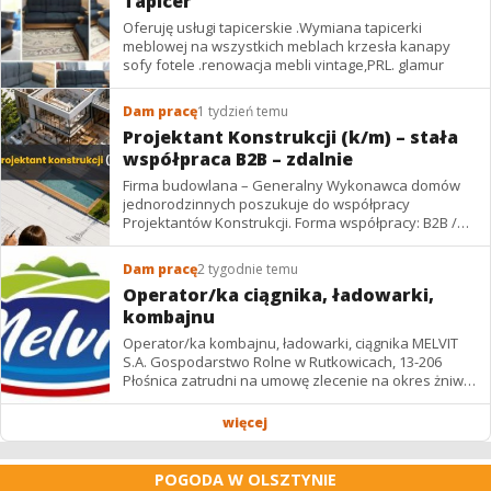
Tapicer
Oferuję usługi tapicerskie .Wymiana tapicerki
meblowej na wszystkich meblach krzesła kanapy
sofy fotele .renowacja mebli vintage,PRL. glamur
Dam pracę
1 tydzień temu
Projektant Konstrukcji (k/m) – stała
współpraca B2B – zdalnie
Firma budowlana – Generalny Wykonawca domów
jednorodzinnych poszukuje do współpracy
Projektantów Konstrukcji. Forma współpracy: B2B /
podwykonawstwo – zdalnie. Wynagrodzenie: ✔
Stawki...
Dam pracę
2 tygodnie temu
Operator/ka ciągnika, ładowarki,
kombajnu
Operator/ka kombajnu, ładowarki, ciągnika MELVIT
S.A. Gospodarstwo Rolne w Rutkowicach, 13-206
Płośnica zatrudni na umowę zlecenie na okres żniw: -
operatora/kę kombajnu z uprawnieniami -...
więcej
POGODA W OLSZTYNIE