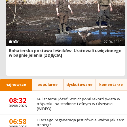
3
3
27.04.2020
Bohaterska postawa leśników. Uratowali uwięzionego
w bagnie jelenia [ZDJĘCIA]
najnowsze
popularne
dyskutowane
komentarze
08:32
66 lat temu Józef Szmidt pobił rekord świata w
trójskoku na stadione Leśnym w Olsztynie!
06/08.2026
[WIDEO]
06:58
Dlaczego regeneracja jest równie ważna jak sam
trening?
06/08.2026