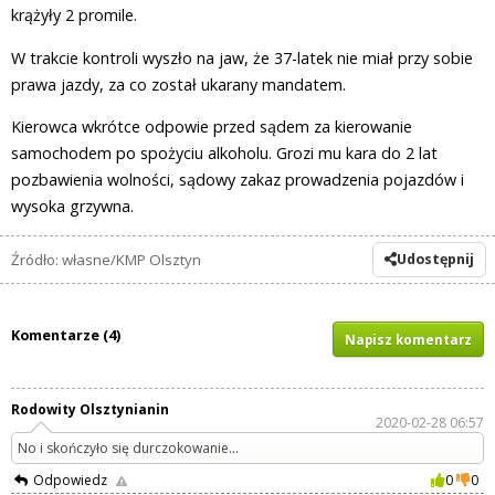
krążyły 2 promile.
W trakcie kontroli wyszło na jaw, że 37-latek nie miał przy sobie
prawa jazdy, za co został ukarany mandatem.
Kierowca wkrótce odpowie przed sądem za kierowanie
samochodem po spożyciu alkoholu. Grozi mu kara do 2 lat
pozbawienia wolności, sądowy zakaz prowadzenia pojazdów i
wysoka grzywna.
Źródło: własne/KMP Olsztyn
Udostępnij
Komentarze (4)
Napisz komentarz
Rodowity Olsztynianin
2020-02-28 06:57
No i skończyło się durczokowanie...
Odpowiedz
0
0