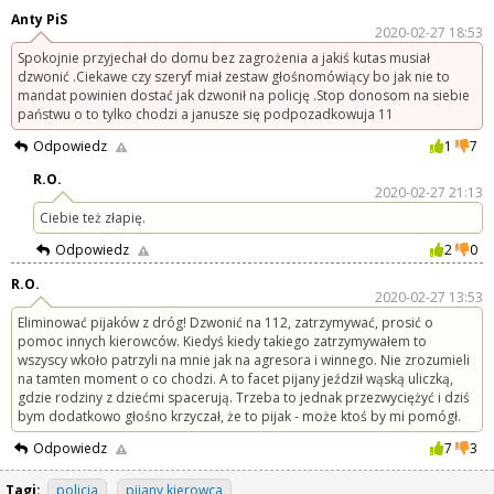
Anty PiS
2020-02-27 18:53
Spokojnie przyjechał do domu bez zagrożenia a jakiś kutas musiał
dzwonić .Ciekawe czy szeryf miał zestaw głośnomówiący bo jak nie to
mandat powinien dostać jak dzwonił na policję .Stop donosom na siebie
państwu o to tylko chodzi a janusze się podpozadkowuja 11
Odpowiedz
1
7
R.O.
2020-02-27 21:13
Ciebie też złapię.
Odpowiedz
2
0
R.O.
2020-02-27 13:53
Eliminować pijaków z dróg! Dzwonić na 112, zatrzymywać, prosić o
pomoc innych kierowców. Kiedyś kiedy takiego zatrzymywałem to
wszyscy wkoło patrzyli na mnie jak na agresora i winnego. Nie zrozumieli
na tamten moment o co chodzi. A to facet pijany jeździł wąską uliczką,
gdzie rodziny z dziećmi spacerują. Trzeba to jednak przezwyciężyć i dziś
bym dodatkowo głośno krzyczał, że to pijak - może ktoś by mi pomógł.
Odpowiedz
7
3
Tagi:
policja
pijany kierowca