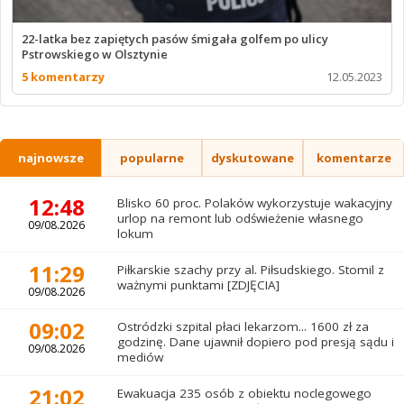
22-latka bez zapiętych pasów śmigała golfem po ulicy
Pstrowskiego w Olsztynie
5 komentarzy
12.05.2023
najnowsze
popularne
dyskutowane
komentarze
12:48
Blisko 60 proc. Polaków wykorzystuje wakacyjny
urlop na remont lub odświeżenie własnego
09/08.2026
lokum
11:29
Piłkarskie szachy przy al. Piłsudskiego. Stomil z
ważnymi punktami [ZDJĘCIA]
09/08.2026
09:02
Ostródzki szpital płaci lekarzom... 1600 zł za
godzinę. Dane ujawnił dopiero pod presją sądu i
09/08.2026
mediów
21:02
Ewakuacja 235 osób z obiektu noclegowego