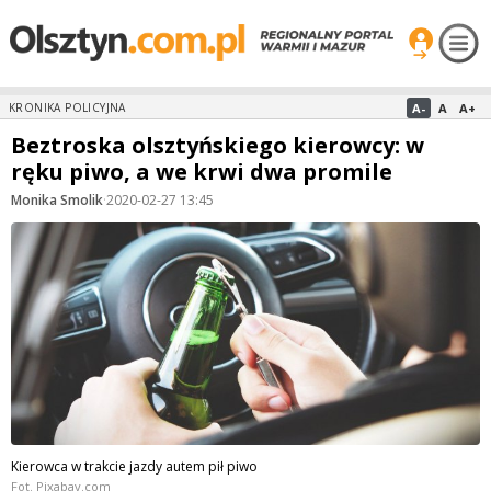
A-
A
A+
KRONIKA POLICYJNA
Beztroska olsztyńskiego kierowcy: w
ręku piwo, a we krwi dwa promile
Monika Smolik
·
2020-02-27 13:45
Kierowca w trakcie jazdy autem pił piwo
Fot. Pixabay.com