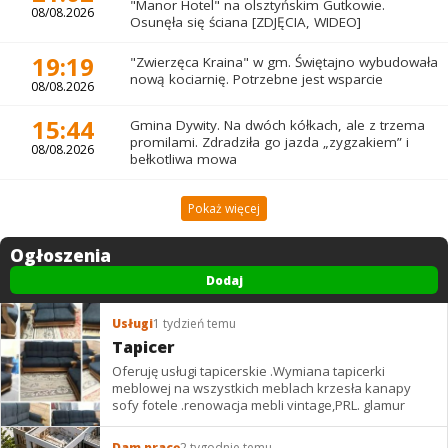
"Manor Hotel" na olsztyńskim Gutkowie.
08/08.2026
Osunęła się ściana [ZDJĘCIA, WIDEO]
19:19
"Zwierzęca Kraina" w gm. Świętajno wybudowała
nową kociarnię. Potrzebne jest wsparcie
08/08.2026
15:44
Gmina Dywity. Na dwóch kółkach, ale z trzema
promilami. Zdradziła go jazda „zygzakiem” i
08/08.2026
bełkotliwa mowa
Pokaż więcej
Ogłoszenia
Dodaj
Usługi
1 tydzień temu
Tapicer
Oferuję usługi tapicerskie .Wymiana tapicerki
meblowej na wszystkich meblach krzesła kanapy
sofy fotele .renowacja mebli vintage,PRL. glamur
Dam pracę
2 tygodnie temu