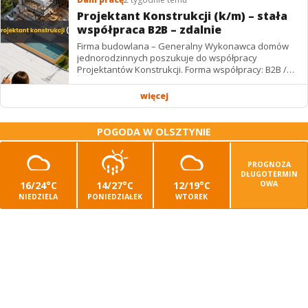
Projektant Konstrukcji (k/m) – stała
współpraca B2B – zdalnie
Firma budowlana – Generalny Wykonawca domów
jednorodzinnych poszukuje do współpracy
Projektantów Konstrukcji. Forma współpracy: B2B /
podwykonawstwo – zdalnie. Wynagrodzenie: ✔
Stawki...
więcej
POGODA W OLSZTYNIE
PROGNOZA
DŁUGOTERMIN
16/24°C
14/27°C
12/19°C
OWA
NIEDZIELA
PONIEDZIAŁEK
WTOREK