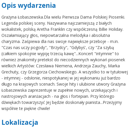
Opis wydarzenia
Grażyna Łobaszewska.Dla wielu Pierwsza Dama Polskiej Piosenki.
Legenda polskiej sceny. Nazywana najczarniejszą z białych
wokalistek, polską Aretha Franklin czy współczesną Billie Holiday.
Oszałamiający głos, niepowtarzalna melodyka i absolutna
charyzma. Zaśpiewa dla nas swoje największe przeboje - m.in.
"Czas nas uczy pogody", "Brzydcy", "Gdybyś', czy "Za szybą
(całkiem spokojnie wypiję trzecią kawę"...Koncert "intymnie" to
również znakomity pretekst do niecodziennych wykonań piosenek
wielkich Artystów: Czesława Niemena, Andrzeja Zauchy, Marka
Grechuty, czy Grzegorza Ciechowskiego. A wszystko to w tytułowej
- intymnej - odsłonie, niespotykanej w jej wykonaniu już bardzo
długo na krajowych scenach. Swoje hity i ulubione utwory Grażyna
Łobaszewska zaprezentuje w zupełnie nowych, urzekających i
nastrojowych aranżacjach - na głos i fortepian. Przy którego
dźwiękach towarzyszyć Jej będzie doskonały pianista...Przeżyjmy
wspólnie te piękne chwile!
Lokalizacja