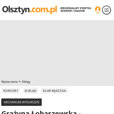
Wydarzenia
Elbląg
KONCERT
ELBLĄG
KLUB MJAZZGA
ARCHIWUM WYDARZEŃ
Grażyna Łobaszewska -