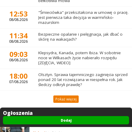
bełkotliwa mowa
12:53
"Śmieciówka" przekształcona w umowę o pracę.
Jest pierwsza taka decyzja w warmińsko-
08/08.2026
mazurskim
11:34
Bezpieczne opalanie i pielęgnacja, jak dbać o
skórę na wakacjach?
08/08.2026
09:03
Klepsydra, Kanada, potem Ibiza. W sobotnie
noce w Wilkasach życie nabierało rozpędu
08/08.2026
[ZDJĘCIA, WIDEO]
18:00
Olsztyn. Sprawa tajemniczego zaginięcia sprzed
ponad 20 lat rozwiązana w niespełna rok. Jak
07/08.2026
śledczy odkryli prawdę?
Pokaż więcej
Ogłoszenia
Dodaj