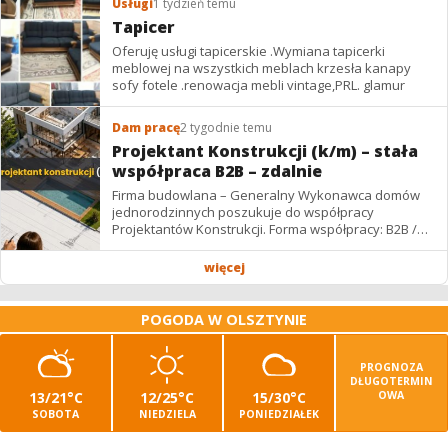
Usługi
1 tydzień temu
Tapicer
Oferuję usługi tapicerskie .Wymiana tapicerki
meblowej na wszystkich meblach krzesła kanapy
sofy fotele .renowacja mebli vintage,PRL. glamur
Dam pracę
2 tygodnie temu
Projektant Konstrukcji (k/m) – stała
współpraca B2B – zdalnie
Firma budowlana – Generalny Wykonawca domów
jednorodzinnych poszukuje do współpracy
Projektantów Konstrukcji. Forma współpracy: B2B /
podwykonawstwo – zdalnie. Wynagrodzenie: ✔
Stawki...
więcej
POGODA W OLSZTYNIE
PROGNOZA
DŁUGOTERMIN
13/21°C
12/25°C
15/30°C
OWA
SOBOTA
NIEDZIELA
PONIEDZIAŁEK