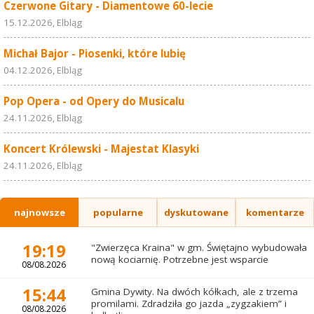
Czerwone Gitary - Diamentowe 60-lecie
15.12.2026, Elbląg
Michał Bajor - Piosenki, które lubię
04.12.2026, Elbląg
Pop Opera - od Opery do Musicalu
24.11.2026, Elbląg
Koncert Królewski - Majestat Klasyki
24.11.2026, Elbląg
najnowsze
popularne
dyskutowane
komentarze
19:19
"Zwierzęca Kraina" w gm. Świętajno wybudowała
nową kociarnię. Potrzebne jest wsparcie
08/08.2026
15:44
Gmina Dywity. Na dwóch kółkach, ale z trzema
promilami. Zdradziła go jazda „zygzakiem” i
08/08.2026