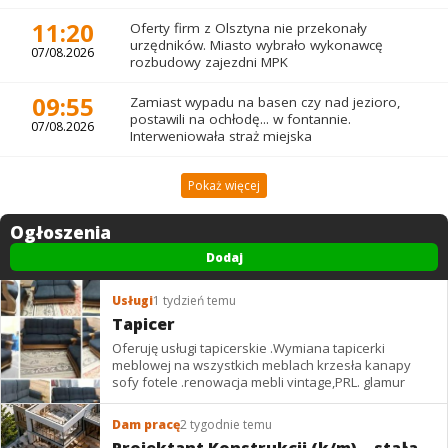
11:20
Oferty firm z Olsztyna nie przekonały
urzędników. Miasto wybrało wykonawcę
07/08.2026
rozbudowy zajezdni MPK
09:55
Zamiast wypadu na basen czy nad jezioro,
postawili na ochłodę... w fontannie.
07/08.2026
Interweniowała straż miejska
Pokaż więcej
Ogłoszenia
Dodaj
Usługi
1 tydzień temu
Tapicer
Oferuję usługi tapicerskie .Wymiana tapicerki
meblowej na wszystkich meblach krzesła kanapy
sofy fotele .renowacja mebli vintage,PRL. glamur
Dam pracę
2 tygodnie temu