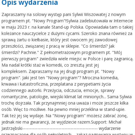
Opis wydarzenia
Zapraszamy na solowy występ pani Sylwii Wiszowatej z nowym
programem pt. "Nowy Program"!Sylwia zadebiutowała w Internecie
w maju 2023 r. na kanale Stand-up Polska. Opowiadała tam o takiej
koleżance nauczycielce z dużymi cycami. Szeroko znana również za
sprawą żartu o kiełbasie, który jest owocem jej zawodowej
przeszłości, związanej z pracą w sklepie. "Co śmierdzi? Jak
śmierdzi? Pachnie." Z pełnometrażowym programem pt. "Mój
pierwszy program" zwiedziła wiele miejsc w Polsce i parę zagranicą.
Ma nadal krótki staż w komedii, co zresztą jest jej
kompleksem. Zapraszamy na jej drugi program pt. "Nowy
program". Jaki jest ten "Nowy program"? Mroczna komedia,
krwawa i katastroficzna, przeplatana z perypetiami życia
codziennego autorki. Przeżycia, odczucia, emocje, sprawy
romantyczne, patologie, wiejski klimat lat minionych... Sama Sylwia
trochę dojrzała. Tak przynajmniej ona uważa i może jeszcze kilka
osób. Więc to możliwe. Na pewno mniej przeklina w stand-upie.
Tak też jej się wydaje. Na "Nowy program'' możesz zabrać żonę,
jednak nie ma gwarancji, że wyjdziecie razem.Support: Michał
Jastrzębski-------------------------------------------------- wydarzenie
przeznaczone dla osób pełnoletnich. - zakaz nagrywania występu w