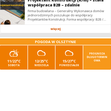
Projektant Konstrukcji (k/m) – stała
współpraca B2B – zdalnie
Firma budowlana – Generalny Wykonawca domów
jednorodzinnych poszukuje do współpracy
Projektantów Konstrukcji. Forma współpracy: B2B /
podwykonawstwo – zdalnie. Wynagrodzenie: ✔
Stawki...
więcej
POGODA W OLSZTYNIE
PROGNOZA
DŁUGOTERMIN
11/22°C
12/25°C
15/27°C
OWA
SOBOTA
NIEDZIELA
PONIEDZIAŁEK