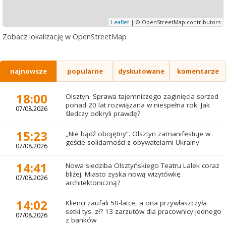
Leaflet
| © OpenStreetMap contributors
Zobacz lokalizację w OpenStreetMap
najnowsze
popularne
dyskutowane
komentarze
18:00
Olsztyn. Sprawa tajemniczego zaginięcia sprzed
ponad 20 lat rozwiązana w niespełna rok. Jak
07/08.2026
śledczy odkryli prawdę?
15:23
„Nie bądź obojętny”. Olsztyn zamanifestuje w
geście solidarności z obywatelami Ukrainy
07/08.2026
14:41
Nowa siedziba Olsztyńskiego Teatru Lalek coraz
bliżej. Miasto zyska nową wizytówkę
07/08.2026
architektoniczną?
14:02
Klienci zaufali 50-latce, a ona przywłaszczyła
setki tys. zł? 13 zarzutów dla pracownicy jednego
07/08.2026
z banków