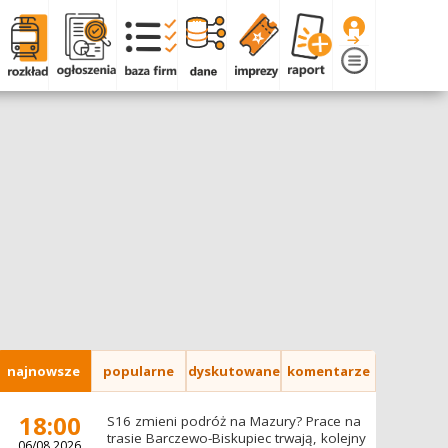
najnowsze
popularne
dyskutowane
komentarze
18:00
S16 zmieni podróż na Mazury? Prace na
trasie Barczewo-Biskupiec trwają, kolejny
06/08.2026