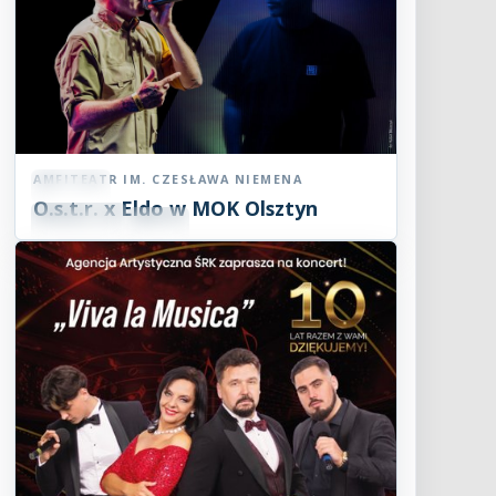
AMFITEATR IM. CZESŁAWA NIEMENA
Koncert
O.s.t.r. x Eldo w MOK Olsztyn
07
SIE
19:00
2026