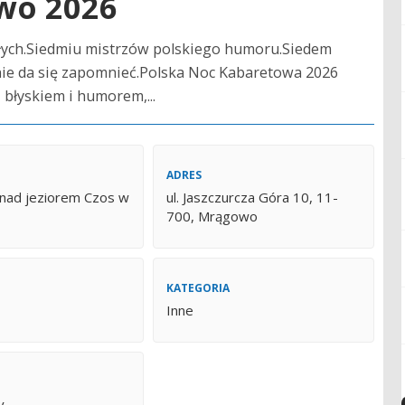
wo 2026
łych.Siedmiu mistrzów polskiego humoru.Siedem
ie da się zapomnieć.Polska Noc Kabaretowa 2026
błyskiem i humorem,...
ADRES
 nad jeziorem Czos w
ul. Jaszczurcza Góra 10, 11-
700, Mrągowo
KATEGORIA
Inne
y