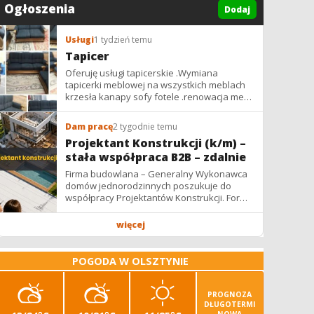
Ogłoszenia
Dodaj
Usługi
1 tydzień temu
Tapicer
Oferuję usługi tapicerskie .Wymiana
tapicerki meblowej na wszystkich meblach
krzesła kanapy sofy fotele .renowacja mebli
vintage,PRL. glamur
Dam pracę
2 tygodnie temu
Projektant Konstrukcji (k/m) –
stała współpraca B2B – zdalnie
Firma budowlana – Generalny Wykonawca
domów jednorodzinnych poszukuje do
współpracy Projektantów Konstrukcji. Forma
współpracy: B2B / podwykonawstwo –
zdalnie. Wynagrodzenie: ✔ Stawki...
więcej
POGODA W OLSZTYNIE
PROGNOZA
DŁUGOTERMI