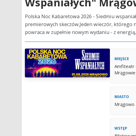
Wspaniałych" Mrągo
Polska Noc Kabaretowa 2026 - Siedmiu wspania
premierowych skeczów.Jeden wieczór, którego n
powraca w zupełnie nowym wydaniu - z energią, 
MIEJSCE
Amfiteatr
Mrągowie
MIASTO
Mrągowo
WSTĘP
Biletowan