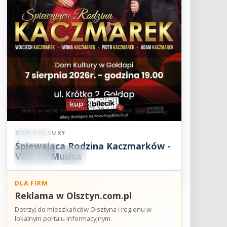
DOM KULTURY
Koncert
Śpiewająca Rodzina Kaczmarków -
07
SIE
Viva La Musica
19:00
2026
DLA FIRM
Reklama w Olsztyn.com.pl
Dotrzyj do mieszkańców Olsztyna i regionu w
lokalnym portalu informacyjnym.