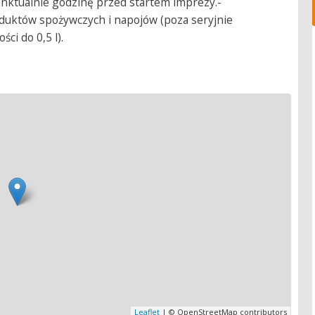
nktualnie godzinę przed startem imprezy.-
uktów spożywczych i napojów (poza seryjnie
ci do 0,5 l).
Leaflet
| © OpenStreetMap contributors