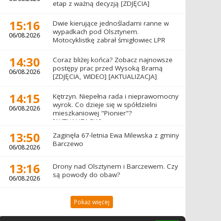
etap z ważną decyzją [ZDJĘCIA]
15:16
Dwie kierujące jednośladami ranne w
wypadkach pod Olsztynem.
06/08.2026
Motocyklistkę zabrał śmigłowiec LPR
14:30
Coraz bliżej końca? Zobacz najnowsze
postępy prac przed Wysoką Bramą
06/08.2026
[ZDJĘCIA, WIDEO] [AKTUALIZACJA]
14:15
Kętrzyn. Niepełna rada i nieprawomocny
wyrok. Co dzieje się w spółdzielni
06/08.2026
mieszkaniowej "Pionier"?
[AKTUALIZACJA]
13:50
Zaginęła 67-letnia Ewa Milewska z gminy
Barczewo
06/08.2026
13:16
Drony nad Olsztynem i Barczewem. Czy
są powody do obaw?
06/08.2026
Pokaż więcej