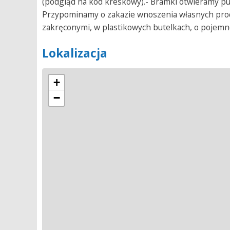
(podgląd na kod kreskowy).- Bramki otwieramy pu
Przypominamy o zakazie wnoszenia własnych prod
zakręconymi, w plastikowych butelkach, o pojemnoś
Lokalizacja
+
−