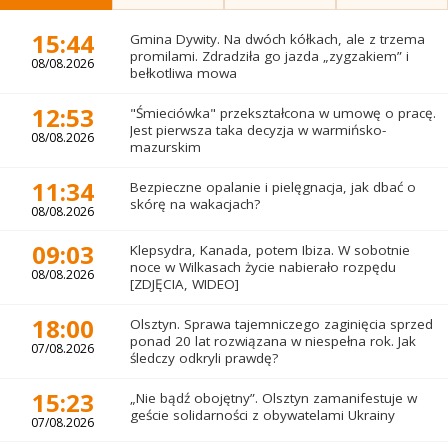
15:44
Gmina Dywity. Na dwóch kółkach, ale z trzema
promilami. Zdradziła go jazda „zygzakiem” i
08/08.2026
bełkotliwa mowa
12:53
"Śmieciówka" przekształcona w umowę o pracę.
Jest pierwsza taka decyzja w warmińsko-
08/08.2026
mazurskim
11:34
Bezpieczne opalanie i pielęgnacja, jak dbać o
skórę na wakacjach?
08/08.2026
09:03
Klepsydra, Kanada, potem Ibiza. W sobotnie
noce w Wilkasach życie nabierało rozpędu
08/08.2026
[ZDJĘCIA, WIDEO]
18:00
Olsztyn. Sprawa tajemniczego zaginięcia sprzed
ponad 20 lat rozwiązana w niespełna rok. Jak
07/08.2026
śledczy odkryli prawdę?
15:23
„Nie bądź obojętny”. Olsztyn zamanifestuje w
geście solidarności z obywatelami Ukrainy
07/08.2026