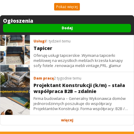
Pokaż więcej
Ogłoszenia
Dodaj
Usługi
1 tydzień temu
Tapicer
Oferuję usługi tapicerskie .Wymiana tapicerki
meblowej na wszystkich meblach krzesła kanapy
sofy fotele .renowacja mebli vintage,PRL. glamur
Dam pracę
2 tygodnie temu
Projektant Konstrukcji (k/m) – stała
współpraca B2B – zdalnie
Firma budowlana – Generalny Wykonawca domów
jednorodzinnych poszukuje do współpracy
Projektantów Konstrukcji. Forma współpracy: B2B /
podwykonawstwo – zdalnie. Wynagrodzenie: ✔
Stawki...
więcej